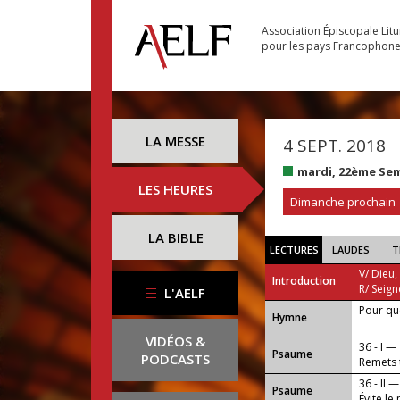
Association Épiscopale Lit
pour les pays Francophon
LA MESSE
4 SEPT. 2018
mardi, 22ème Se
LES HEURES
Dimanche prochain
LA BIBLE
LECTURES
LAUDES
T
V/ Dieu,
Introduction
R/ Seign
L'AELF
Pour que
...
Hymne
VIDÉOS &
36 - I —
Psaume
PODCASTS
Remets t
36 - II —
Psaume
Évite le