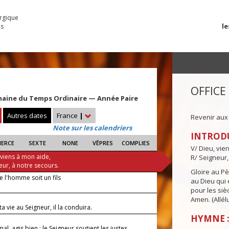
urgique
le
es
OFFICE
maine du Temps Ordinaire — Année Paire
Autres dates
France
|
Revenir aux
Note sur les calendriers
INTROD
IERCE
SEXTE
NONE
VÊPRES
COMPLIES
V/ Dieu, vie
 viens à mon aide,
R/ Seigneur,
eur, à notre secours.
Gloire au Pèr
 l'homme soit un fils
au Dieu qui e
pour les siè
Amen. (Allélu
a vie au Seigneur, il la conduira.
HYMNE :
 mal, agis bien : le Seigneur soutient les justes.