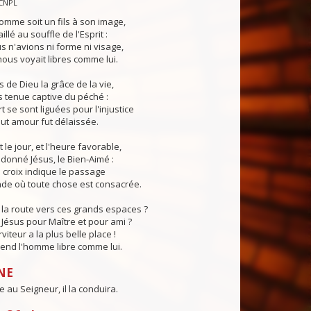
CNPL
omme soit un fils à son image,
illé au souffle de l'Esprit :
 n'avions ni forme ni visage,
us voyait libres comme lui.
 de Dieu la grâce de la vie,
 tenue captive du péché :
t se sont liguées pour l'injustice
tout amour fut délaissée.
 le jour, et l'heure favorable,
donné Jésus, le Bien-Aimé :
a croix indique le passage
de où toute chose est consacrée.
la route vers ces grands espaces ?
Jésus pour Maître et pour ami ?
iteur a la plus belle place !
rend l'homme libre comme lui.
NE
e au Seigneur, il la conduira.