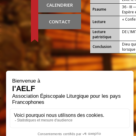
CALENDRIER
36 - III 
Psaume
Espère 
« Confe
CONTACT
Lecture
Lecture
DE L'IM
patristique
Dieu qu
Conclusion
lorsque 