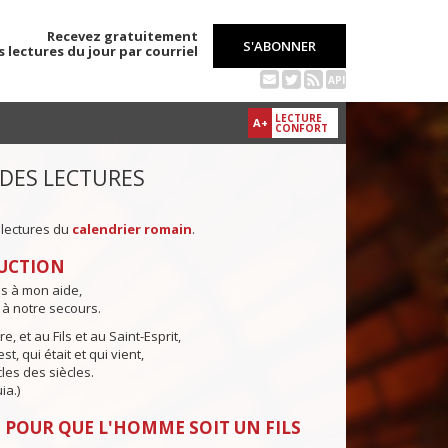
Recevez gratuitement
S'ABONNER
s lectures du jour par courriel
API
LECTURE
A+
CONFORT
 DES LECTURES
 lectures du
calendrier romain
.
UCTION
ns à mon aide,
 à notre secours.
e, et au Fils et au Saint-Esprit,
st, qui était et qui vient,
cles des siècles.
ia.)
 POUR QUE L'HOMME SOIT UN FILS