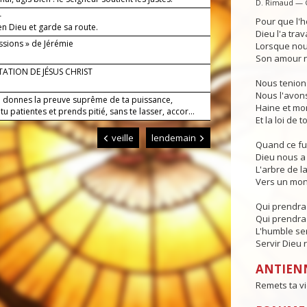
D. Rimaud — 
—
Pour que l'h
en Dieu et garde sa route.
Dieu l'a trava
ssions » de Jérémie
Lorsque nous
Son amour no
ITATION DE JÉSUS CHRIST
Nous tenions
Nous l'avons
i donnes la preuve suprême de ta puissance,
Haine et mor
tu patientes et prends pitié, sans te lasser, accor...
Et la loi de 
veille
lendemain
Quand ce fut
Dieu nous a 
L'arbre de l
Vers un mon
Qui prendra 
Qui prendra 
L'humble serv
Servir Dieu 
ANTIEN
Remets ta vi