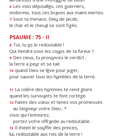
Les voici dépouill
é
s, ces guerriers,
6
endormis, tous ces br
a
ves aux mains inertes.
Sous ta menace, Die
u
de Jacob,
7
le char et le chev
a
l se sont figés.
PSAUME : 75 - II
Toi, tu
e
s le redoutable !
8
Qui tiendra sous les co
u
ps de ta fureur ?
Des cieux, tu pron
o
nces le verdict ;
9
la terre a pe
u
r et se tait
quand Dieu se l
è
ve pour juger,
10
pour sauver tous les h
u
mbles de la terre.
La colère des h
o
mmes te rend gloire
11
quand les surviv
a
nts te font cortège.
Faites des vœux et tenez vos promesses
12
au Seigne
u
r votre Dieu ; *
vous qui l’entourez,
portez votre offr
a
nde au redoutable.
Il éteint le so
u
ffle des princes,
13
lui, redoutable aux r
o
is de la terre !