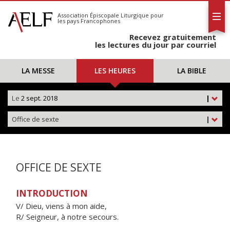
L'AELF
S'abonner
Association Épiscopale Liturgique
pour
les pays Francophones
Calendrier
Recevez gratuitement
Contact
les lectures du jour par courriel
LA MESSE
LES HEURES
LA BIBLE
Le
2 sept. 2018
|
Office de sexte
|
OFFICE DE SEXTE
INTRODUCTION
V/ Dieu, viens à mon aide,
R/ Seigneur, à notre secours.