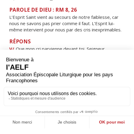
PAROLE DE DIEU : RM 8, 26
L’Esprit Saint vient au secours de notre faiblesse, car
nous ne savons pas prier comme il faut. L’Esprit lui-
même intervient pour nous par des cris inexprimables.
RÉPONS
V/
Que mon cri parvienne devant toi, Seigneur,
éclaire-moi selon ta parole.
ORAISON
Dieu puissant de qui vient tout don parfait, enracine en
nos cœurs l'amour de ton nom ; resserre nos liens avec
toi, pour développer ce qui est bon en nous ; veille sur
nous avec sollicitude, pour protéger ce que tu as fait
grandir.