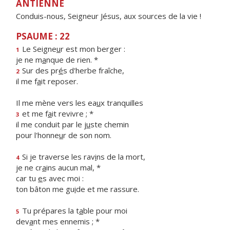
ANTIENNE
Conduis-nous, Seigneur Jésus, aux sources de la vie !
PSAUME : 22
Le Seigne
u
r est mon berger :
1
je ne m
a
nque de rien. *
Sur des pr
é
s d'herbe fraîche,
2
il me f
a
it reposer.
Il me mène vers les ea
u
x tranquilles
et me f
a
it revivre ; *
3
il me conduit par le j
u
ste chemin
pour l'honne
u
r de son nom.
Si je traverse les rav
i
ns de la mort,
4
je ne cr
a
ins aucun mal, *
car tu
e
s avec moi :
ton bâton me gu
i
de et me rassure.
Tu prépares la t
a
ble pour moi
5
dev
a
nt mes ennemis ; *