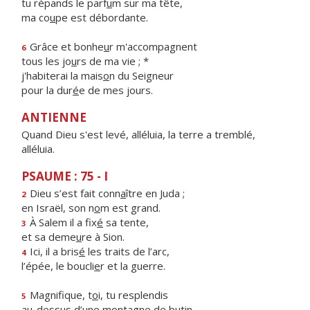
tu répands le parf
u
m sur ma tête,
ma co
u
pe est débordante.
Grâce et bonhe
u
r m'accompagnent
6
tous les jo
u
rs de ma vie ; *
j'habiterai la mais
o
n du Seigneur
pour la dur
é
e de mes jours.
ANTIENNE
Quand Dieu s'est levé, alléluia, la terre a tremblé,
alléluia.
PSAUME : 75 - I
Dieu s’est fait conn
a
ître en Juda ;
2
en Israël, son n
o
m est grand.
À Salem il a fix
é
sa tente,
3
et sa deme
u
re à Sion.
Ici, il a bris
é
les traits de l’arc,
4
l’épée, le boucli
e
r et la guerre.
Magnifique, t
o
i, tu resplendis
5
au-dessus d’une mont
a
gne de butin.