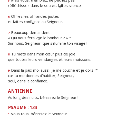
Mais vous, trembl
e
z, ne péchez pas ;
5
réfléchissez dans le secret, f
a
ites silence.
Offrez les offr
a
ndes justes
6
et faites confi
a
nce au Seigneur.
Beaucoup demandent :
7
« Qui nous fera v
o
ir le bonheur ? » *
Sur nous, Seigneur, que s'illum
i
ne ton visage !
Tu mets dans mon cœ
u
r plus de joie
8
que toutes leurs vend
a
nges et leurs moissons.
Dans la paix moi aussi, je me co
u
che et je dors, *
9
car tu me donnes d'habiter, Seigneur,
se
u
l, dans la confiance.
ANTIENNE
Au long des nuits, bénissez le Seigneur !
PSAUME : 133
Vous tous, béniss
e
z le Seigneur,
1