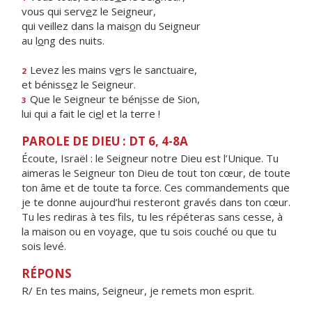
vous qui serv
e
z le Seigneur,
qui veillez dans la mais
o
n du Seigneur
au l
o
ng des nuits.
Levez les mains v
e
rs le sanctuaire,
2
et béniss
e
z le Seigneur.
Que le Seigneur te bén
i
sse de Sion,
3
lui qui a fait le ci
e
l et la terre !
PAROLE DE DIEU : DT 6, 4-8A
Écoute, Israël : le Seigneur notre Dieu est l’Unique. Tu
aimeras le Seigneur ton Dieu de tout ton cœur, de toute
ton âme et de toute ta force. Ces commandements que
je te donne aujourd’hui resteront gravés dans ton cœur.
Tu les rediras à tes fils, tu les répéteras sans cesse, à
la maison ou en voyage, que tu sois couché ou que tu
sois levé.
RÉPONS
R/ En tes mains, Seigneur, je remets mon esprit.