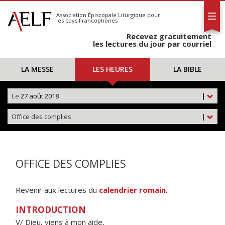
L'AELF
S'abonner
Association Épiscopale Liturgique
pour
les pays Francophones
Calendrier
Recevez gratuitement
Contact
les lectures du jour par courriel
LA MESSE
LES HEURES
LA BIBLE
Le
27 août 2018
|
Office des complies
|
OFFICE DES COMPLIES
Revenir aux lectures du
calendrier romain
.
INTRODUCTION
V/ Dieu, viens à mon aide,