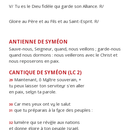
V/ Tu es le Dieu fidèle qui garde son Alliance. R/
Gloire au Père et au Fils et au Saint-Esprit. R/
ANTIENNE DE SYMÉON
Sauve-nous, Seigneur, quand, nous veillons ; garde-nous
quand nous dormons : nous veillerons avec le Christ et
nous reposerons en paix.
CANTIQUE DE SYMÉON (LC 2)
Maintenant, ô M
a
ître souverain, +
29
tu peux laisser ton servite
u
r s'en aller
en paix, sel
o
n ta parole.
Car mes yeux ont v
u
le salut
30
que tu préparais à la f
a
ce des peuples :
31
lumière qui se rév
è
le aux nations
32
et donne gloire à ton pe
u
ple Israël.