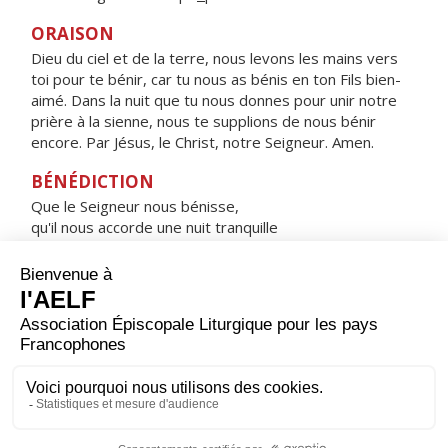
ORAISON
Dieu du ciel et de la terre, nous levons les mains vers
toi pour te bénir, car tu nous as bénis en ton Fils bien-
aimé. Dans la nuit que tu nous donnes pour unir notre
prière à la sienne, nous te supplions de nous bénir
encore. Par Jésus, le Christ, notre Seigneur. Amen.
BÉNÉDICTION
Que le Seigneur nous bénisse,
qu'il nous accorde une nuit tranquille
et nous garde dans la paix. Amen.
HYMNE : HEUREUSE ES-TU, VIERGE MARIE !
Heureuse es-tu, Vierge Marie !
Par toi, le salut est entré dans le monde.
Comblée de gloire, tu te réjouis devant le Seigneur,
tu cries de joie à l'ombre de ses ailes.
Sainte Mère de Dieu,
prie pour nous, pauvres pécheurs.