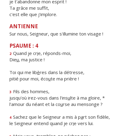
je t'abandonne mon esprit !
Ta grâce me suffit,
c'est elle que j'implore.
ANTIENNE
Sur nous, Seigneur, que s'illumine ton visage !
PSAUME : 4
Quand je cr
i
e, réponds-moi,
2
Die
u
, ma justice !
Toi qui me lib
è
res dans la détresse,
pitié pour moi, éco
u
te ma prière !
Fils des hommes,
3
jusqu'où irez-vous dans l'ins
u
lte à ma gloire, *
l'amour du néant et la co
u
rse au mensonge ?
Sachez que le Seigneur a mis à p
a
rt son fidèle,
4
le Seigneur entend quand je cr
i
e vers lui.