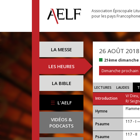
Association Épiscopale Lit
pour les pays Francophon
LA MESSE
26 AOÛT 2018
21ème dimanche 
LES HEURES
Dimanche prochain
LA BIBLE
LECTURES
LAUDES
T
V/ Dieu,
Introduction
R/ Seign
L'AELF
Flamme 
...
Hymne
VIDÉOS &
117 - I —
Psaume
PODCASTS
117 - II
Psaume