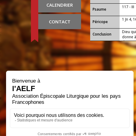
CALENDRIER
117 - III
Psaume
1 Jn 4, 1
CONTACT
Péricope
Dieu qui
Conclusion
donne à
d'atten
changem
fermemen