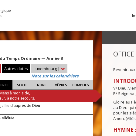
urgique
le
es
OFFICE
du Temps Ordinaire — Année B
Autres dates
Luxembourg
|
Revenir aux
Note sur les calendriers
INTROD
IERCE
SEXTE
NONE
VÊPRES
COMPLIES
V/ Dieu, vie
 viens à mon aide,
R/ Seigneur,
eur, à notre secours.
Gloire au Pèr
jaillie d'auprès de Dieu
au Dieu qui e
pour les siè
 Alléluia.
Amen. (Allélu
HYMNE :