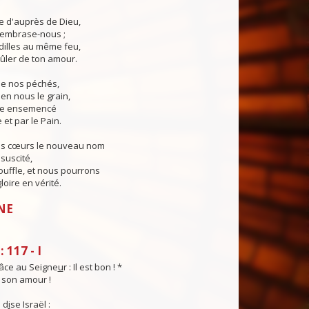
ie d'auprès de Dieu,
, embrase-nous ;
illes au même feu,
ûler de ton amour.
 de nos péchés,
en nous le grain,
ie ensemencé
 et par le Pain.
os cœurs le nouveau nom
suscité,
ouffle, et nous pourrons
loire en vérité.
NE
 117 - I
âce au Seigne
u
r : Il est bon ! *
t son amour !
 d
i
se Israël :