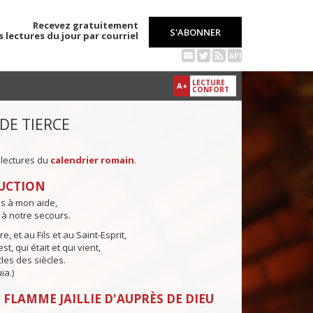
Recevez gratuitement
S'ABONNER
s lectures du jour par courriel
API
LECTURE
A+
CONFORT
 DE TIERCE
 lectures du
calendrier romain
.
UCTION
ns à mon aide,
 à notre secours.
e, et au Fils et au Saint-Esprit,
st, qui était et qui vient,
cles des siècles.
ia.)
 FLAMME JAILLIE D'AUPRÈS DE DIEU