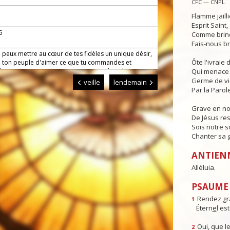
CFC — CNPL
Flamme jaill
Esprit Saint
6
Comme brind
Fais-nous br
 peux mettre au cœur de tes fidèles un unique désir,
Ôte l'ivraie
 ton peuple d'aimer ce que tu commandes et
dre ce que tu promets ; pour qu'au milieu des
Qui menace 
ents de ce monde, nos cœurs s'établissent
Germe de v
veille
lendemain
t là où se trouvent les vraies joies.
Par la Parole
Grave en n
De Jésus res
Sois notre s
Chanter sa g
ANTIEN
Alléluia.
PSAUME :
Rendez gr
1
Étern
e
l es
Oui, que le
2