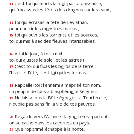
c’est toi qui fendis la m
e
r par ta puissance,
13
qui fracassas les têtes des drag
o
ns sur les eaux ;
toi qui écrasas la tête de Léviathan,
14
pour nourrir les m
o
nstres marins ;
toi qui ouvris les torr
e
nts et les sources,
15
toi qui mis à sec des fle
u
ves intarissables.
À toi le jour, à t
o
i la nuit,
16
toi qui ajustas le sol
e
il et les astres !
C’est toi qui fixas les b
o
rds de la terre ;
17
l’hiver et l’été, c’est t
o
i qui les formas.
Rappelle-toi : l’ennemi a mépris
é
ton nom,
18
un peuple de fous a blasphém
é
le Seigneur.
Ne laisse pas la Bête égorg
e
r ta Tourterelle,
19
n’oublie pas sans fin la v
i
e de tes pauvres.
Regarde vers l’Alliance : la gu
e
rre est partout ;
20
on se cache dans les cav
e
rnes du pays.
Que l’opprimé éch
a
ppe à la honte,
21