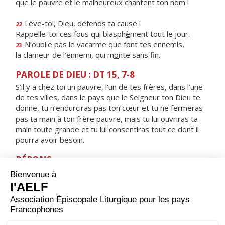
que le pauvre et le malheureux ch
a
ntent ton nom !
Lève-toi, Die
u
, défends ta cause !
22
Rappelle-toi ces fous qui blasph
è
ment tout le jour.
N’oublie pas le vacarme que f
o
nt tes ennemis,
23
la clameur de l’ennemi, qui m
o
nte sans fin.
PAROLE DE DIEU : DT 15, 7-8
S’il y a chez toi un pauvre, l’un de tes frères, dans l’une
de tes villes, dans le pays que le Seigneur ton Dieu te
donne, tu n’endurciras pas ton cœur et tu ne fermeras
pas ta main à ton frère pauvre, mais tu lui ouvriras ta
main toute grande et tu lui consentiras tout ce dont il
pourra avoir besoin.
RÉPONS
V/ Le Seigneur délivrera le pauvre qui l’appelle,
le pauvre dont il sauve la vie.
ORAISON
Dieu qui as révélé à l’Apôtre Pierre ta volonté de