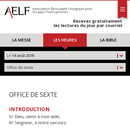
L'AELF
S'abonner
Association Épiscopale Liturgique
pour
les pays Francophones
Calendrier
Recevez gratuitement
Contact
les lectures du jour par courriel
LA MESSE
LES HEURES
LA BIBLE
Le
14 août 2018
|
Office de sexte
|
OFFICE DE SEXTE
INTRODUCTION
V/ Dieu, viens à mon aide,
R/ Seigneur, à notre secours.