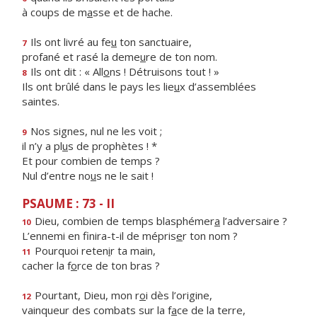
à coups de m
a
sse et de hache.
Ils ont livré au fe
u
ton sanctuaire,
7
profané et rasé la deme
u
re de ton nom.
Ils ont dit : « All
o
ns ! Détruisons tout ! »
8
Ils ont brûlé dans le pays les lie
u
x d’assemblées
saintes.
Nos signes, nul ne les voit ;
9
il n’y a pl
u
s de prophètes ! *
Et pour combien de temps ?
Nul d’entre no
u
s ne le sait !
PSAUME : 73 - II
Dieu, combien de temps blasphémer
a
l’adversaire ?
10
L’ennemi en finira-t-il de mépris
e
r ton nom ?
Pourquoi reten
i
r ta main,
11
cacher la f
o
rce de ton bras ?
Pourtant, Dieu, mon r
o
i dès l’origine,
12
vainqueur des combats sur la f
a
ce de la terre,