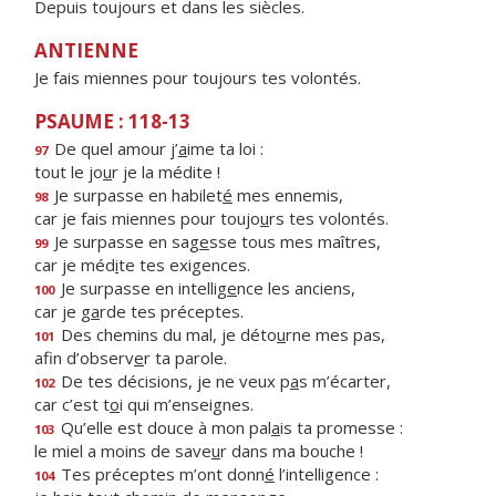
Depuis toujours et dans les siècles.
ANTIENNE
Je fais miennes pour toujours tes volontés.
PSAUME : 118-13
De quel amour j’
a
ime ta loi :
97
tout le jo
u
r je la médite !
Je surpasse en habilet
é
mes ennemis,
98
car je fais miennes pour toujo
u
rs tes volontés.
Je surpasse en sag
e
sse tous mes maîtres,
99
car je méd
i
te tes exigences.
Je surpasse en intellig
e
nce les anciens,
100
car je g
a
rde tes préceptes.
Des chemins du mal, je déto
u
rne mes pas,
101
afin d’observ
e
r ta parole.
De tes décisions, je ne veux p
a
s m’écarter,
102
car c’est t
o
i qui m’enseignes.
Qu’elle est douce à mon pal
a
is ta promesse :
103
le miel a moins de save
u
r dans ma bouche !
Tes préceptes m’ont donn
é
l’intelligence :
104