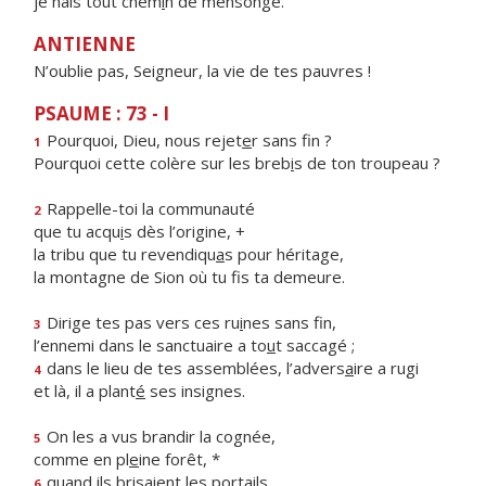
je hais tout chem
i
n de mensonge.
ANTIENNE
N’oublie pas, Seigneur, la vie de tes pauvres !
PSAUME : 73 - I
Pourquoi, Dieu, nous rejet
e
r sans fin ?
1
Pourquoi cette colère sur les breb
i
s de ton troupeau ?
Rappelle-toi la communauté
2
que tu acqu
i
s dès l’origine, +
la tribu que tu revendiqu
a
s pour héritage,
la montagne de Sion où tu f
s ta demeure.
Dirige tes pas vers ces ru
i
nes sans fin,
3
l’ennemi dans le sanctuaire a to
u
t saccagé ;
dans le lieu de tes assemblées, l’advers
a
ire a rugi
4
et là, il a plant
é
ses insignes.
On les a vus brandir la cognée,
5
comme en pl
e
ine forêt, *
quand ils brisaient les portails
6