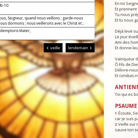
En toi Seign
9b-10
Et prennent 
Tu nous pré
ous, Seigneur, quand nous veillons ; garde-nous
Et tu nous g
us dormons ; nous veillerons avec le Christ et...
demptoris Mater,
Déjà levé su
Le jour éveill
Ami des hom
veille
lendemain
Et donne-leur
Vainqueur d
Ô Fils de Die
Délivre-nous
Et conduis-no
ANTIEN
Toi qui es b
PSAUME 
Écoute, Se
1
car je suis p
Veille sur 
2
sauve ton se