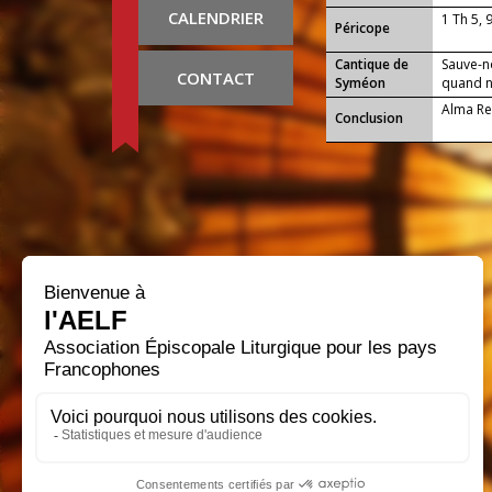
CALENDRIER
1 Th 5, 
Péricope
Cantique de
Sauve-n
CONTACT
Syméon
quand no
Alma Re
Conclusion