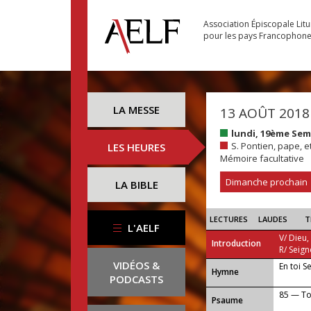
Association Épiscopale Lit
pour les pays Francophon
LA MESSE
13 AOÛT 2018
lundi, 19ème Se
S. Pontien, pape, et
LES HEURES
Mémoire facultative
Dimanche prochain
LA BIBLE
LECTURES
LAUDES
T
L'AELF
V/ Dieu,
Introduction
R/ Seign
VIDÉOS &
En toi S
...
Hymne
PODCASTS
85 — To
Psaume