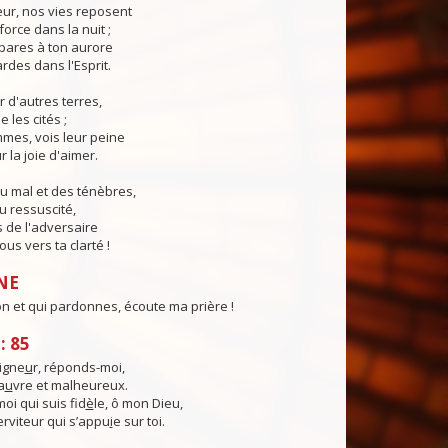
eur, nos vies reposent
force dans la nuit ;
pares à ton aurore
ardes dans l'Esprit.
r d'autres terres,
e les cités ;
mes, vois leur peine
 la joie d'aimer.
u mal et des ténèbres,
u ressuscité,
 de l'adversaire
us vers ta clarté !
NE
on et qui pardonnes, écoute ma prière !
: 85
igne
u
r, réponds-moi,
a
u
vre et malheureux.
moi qui suis fid
è
le, ô mon Dieu,
rviteur qui s’appu
i
e sur toi.