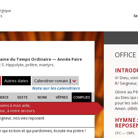
urgique
le
es
OFFICE
maine du Temps Ordinaire — Année Paire
 S. Hippolyte, prêtre, martyrs.
INTROD
V/ Dieu, vie
Autres dates
Calendrier romain
|
R/ Seigneur,
Note sur les calendriers
Gloire au Pèr
au Dieu qui e
IERCE
SEXTE
NONE
VÊPRES
COMPLIES
pour les siè
 viens à mon aide,
Amen. (Allélu
eur, à notre secours.
eigneur, nos vies reposent
HYMNE :
REPOSE
i qui es bon et qui pardonnes, écoute ma prière !
CFC — CNPL