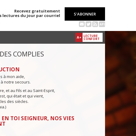
Recevez gratuitement
S'ABONNER
s lectures du jour par courriel
API
LECTURE
A+
CONFORT
 DES COMPLIES
UCTION
ns à mon aide,
 à notre secours.
e, et au Fils et au Saint-Esprit,
st, qui était et qui vient,
cles des siècles.
ia.)
 EN TOI SEIGNEUR, NOS VIES
NT