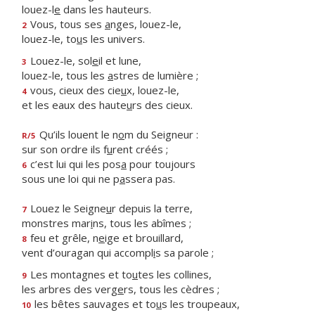
louez-l
e
dans les hauteurs.
Vous, tous ses
a
nges, louez-le,
2
louez-le, to
u
s les univers.
Louez-le, sol
e
il et lune,
3
louez-le, tous les
a
stres de lumière ;
vous, cieux des cie
u
x, louez-le,
4
et les eaux des haute
u
rs des cieux.
Qu’ils louent le n
o
m du Seigneur :
R/5
sur son ordre ils f
u
rent créés ;
c’est lui qui les pos
a
pour toujours
6
sous une loi qui ne p
a
ssera pas.
Louez le Seigne
u
r depuis la terre,
7
monstres mar
i
ns, tous les abîmes ;
feu et grêle, n
e
ige et brouillard,
8
vent d’ouragan qui accompl
i
s sa parole ;
Les montagnes et to
u
tes les collines,
9
les arbres des verg
e
rs, tous les cèdres ;
les bêtes sauvages et to
u
s les troupeaux,
10