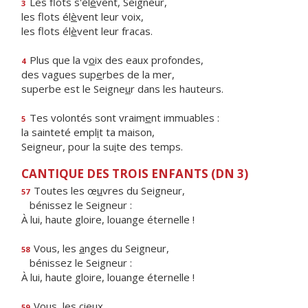
Les flots s'él
è
vent, Seigneur,
3
les flots él
è
vent leur voix,
les flots él
è
vent leur fracas.
Plus que la v
o
ix des eaux profondes,
4
des vagues sup
e
rbes de la mer,
superbe est le Seigne
u
r dans les hauteurs.
Tes volontés sont vraim
e
nt immuables :
5
la sainteté empl
i
t ta maison,
Seigneur, pour la su
i
te des temps.
CANTIQUE DES TROIS ENFANTS (DN 3)
Toutes les œ
u
vres du Seigneur,
57
bénissez le Seigneur :
À lui, haute gloire, louange éternelle !
Vous, les
a
nges du Seigneur,
58
bénissez le Seigneur :
À lui, haute gloire, louange éternelle !
Vo
u
s, les cieux,
59