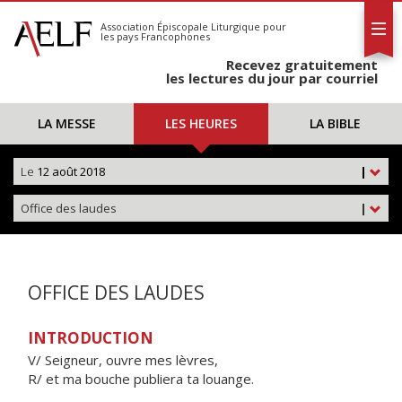
L'AELF
S'abonner
Association Épiscopale Liturgique
pour
les pays Francophones
Calendrier
Recevez gratuitement
Contact
les lectures du jour par courriel
LA MESSE
LES HEURES
LA BIBLE
Le
12 août 2018
|
Office des laudes
|
OFFICE DES LAUDES
INTRODUCTION
V/ Seigneur, ouvre mes lèvres,
R/ et ma bouche publiera ta louange.