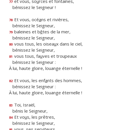
et vous, so
u
rces et fontaines,
77
bénissez le Seigneur !
Et vous, océ
a
ns et rivières,
78
bénissez le Seigneur,
baleines et b
ê
tes de la mer,
79
bénissez le Seigneur,
vous tous, les oisea
u
x dans le ciel,
80
bénissez le Seigneur,
vous tous, fa
u
ves et troupeaux
81
bénissez le Seigneur :
À lui, haute gloire, louange éternelle !
Et vous, les enf
a
nts des hommes,
82
bénissez le Seigneur :
À lui, haute gloire, louange éternelle !
Toi, Israël,
83
bénis le Seigneur,
Et vo
u
s, les prêtres,
84
bénissez le Seigneur,
vo
u
s, ses serviteurs,
85