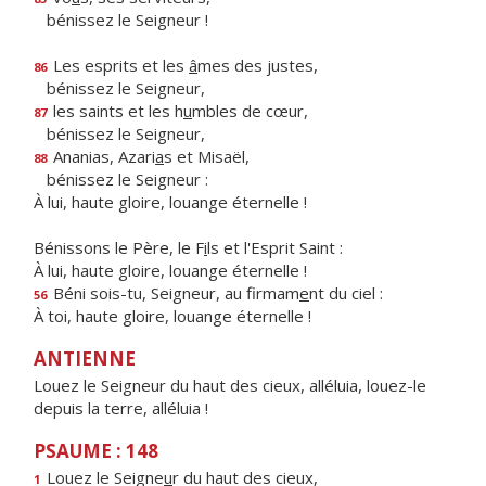
bénissez le Seigneur !
Les esprits et les
â
mes des justes,
86
bénissez le Seigneur,
les saints et les h
u
mbles de cœur,
87
bénissez le Seigneur,
Ananias, Azari
a
s et Misaël,
88
bénissez le Seigneur :
À lui, haute gloire, louange éternelle !
Bénissons le Père, le F
i
ls et l'Esprit Saint :
À lui, haute gloire, louange éternelle !
Béni sois-tu, Seigneur, au firmam
e
nt du ciel :
56
À toi, haute gloire, louange éternelle !
ANTIENNE
Louez le Seigneur du haut des cieux, alléluia, louez-le
depuis la terre, alléluia !
PSAUME : 148
Louez le Seigne
u
r du haut des cieux,
1