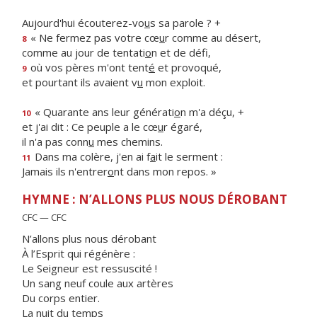
Aujourd'hui écouterez-vo
u
s sa parole ? +
« Ne fermez pas votre cœ
u
r comme au désert,
8
comme au jour de tentati
o
n et de défi,
où vos pères m'ont tent
é
et provoqué,
9
et pourtant ils avaient v
u
mon exploit.
« Quarante ans leur générati
o
n m'a déçu, +
10
et j'ai dit : Ce peuple a le cœ
u
r égaré,
il n'a pas conn
u
mes chemins.
Dans ma colère, j'en ai f
a
it le serment :
11
Jamais ils n'entrer
o
nt dans mon repos. »
HYMNE : N’ALLONS PLUS NOUS DÉROBANT
CFC — CFC
N’allons plus nous dérobant
À l’Esprit qui régénère :
Le Seigneur est ressuscité !
Un sang neuf coule aux artères
Du corps entier.
La nuit du temps