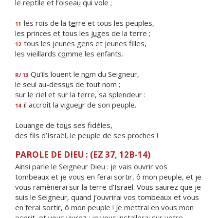
le reptile et l’oisea
u
qui vole ;
les rois de la t
e
rre et tous les peuples,
11
les princes et tous les j
u
ges de la terre ;
tous les jeunes g
e
ns et jeunes filles,
12
les vieillards c
o
mme les enfants.
Qu’ils louent le n
o
m du Seigneur,
R/
13
le seul au-dess
u
s de tout nom ;
sur le ciel et sur la t
e
rre, sa splendeur :
il accroît la vigue
u
r de son peuple.
14
Louange de to
u
s ses fidèles,
des fils d’Israël, le pe
u
ple de ses proches !
PAROLE DE DIEU : (EZ 37, 12B-14)
Ainsi parle le Seigneur Dieu : je vais ouvrir vos
tombeaux et je vous en ferai sortir, ô mon peuple, et je
vous ramènerai sur la terre d’Israël. Vous saurez que je
suis le Seigneur, quand j’ouvrirai vos tombeaux et vous
en ferai sortir, ô mon peuple ! Je mettrai en vous mon
esprit, et vous vivrez ; je vous installerai sur votre