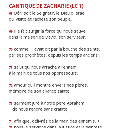
CANTIQUE DE ZACHARIE (LC 1)
Béni soit le Seigneur, le Die
u
d'Israël,
68
qui visite et rach
è
te son peuple.
Il a fait surgir la f
o
rce qui nous sauve
69
dans la maison de Dav
i
d, son serviteur,
comme il l'avait dit par la bo
u
che des saints,
70
par ses prophètes, depuis les t
e
mps anciens :
salut qui nous arr
a
che à l'ennemi,
71
à la main de to
u
s nos oppresseurs,
amour qu'il m
o
ntre envers nos pères,
72
mémoire de son alli
a
nce sainte,
serment juré à notre p
è
re Abraham
73
de nous r
e
ndre sans crainte,
afin que, délivrés de la m
a
in des ennemis, +
74
nous le servions dans la just
i
ce et la sainteté,
75