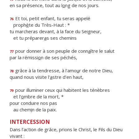
en sa présence, tout au l
o
ng de nos jours.
Et toi, petit enfant, tu seras appelé
76
proph
è
te du Très-Haut : *
tu marcheras devant, à la face du Seigneur,
et tu préparer
a
s ses chemins
pour donner à son peuple de conn
a
ître le salut
77
par la rémissi
o
n de ses péchés,
grâce à la tendresse, à l'amo
u
r de notre Dieu,
78
quand nous visite l'
a
stre d'en haut,
pour illuminer ceux qui habitent les ténèbres
79
et l'
o
mbre de la mort, *
pour conduire nos pas
au chem
i
n de la paix.
INTERCESSION
Dans l’action de grâce, prions le Christ, le Fils du Dieu
vivant :