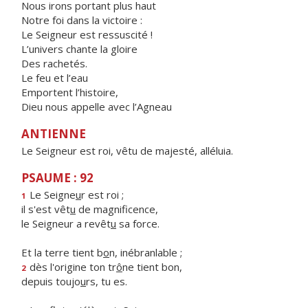
Nous irons portant plus haut
Notre foi dans la victoire :
Le Seigneur est ressuscité !
L’univers chante la gloire
Des rachetés.
Le feu et l’eau
Emportent l’histoire,
Dieu nous appelle avec l’Agneau
ANTIENNE
Le Seigneur est roi, vêtu de majesté, alléluia.
PSAUME : 92
Le Seigne
u
r est roi ;
1
il s'est vêt
u
de magnificence,
le Seigneur a revêt
u
sa force.
Et la terre tient b
o
n, inébranlable ;
dès l'origine ton tr
ô
ne tient bon,
2
depuis toujo
u
rs, tu es.