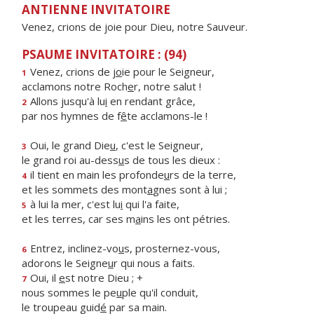
ANTIENNE INVITATOIRE
Venez, crions de joie pour Dieu, notre Sauveur.
PSAUME INVITATOIRE : (94)
Venez, crions de j
o
ie pour le Seigneur,
1
acclamons notre Roch
e
r, notre salut !
Allons jusqu'à lu
i
en rendant grâce,
2
par nos hymnes de f
ê
te acclamons-le !
Oui, le grand Die
u
, c'est le Seigneur,
3
le grand roi au-dess
u
s de tous les dieux :
il tient en main les profonde
u
rs de la terre,
4
et les sommets des mont
a
gnes sont à lui ;
à lui la mer, c'est lu
i
qui l'a faite,
5
et les terres, car ses m
a
ins les ont pétries.
Entrez, inclinez-vo
u
s, prosternez-vous,
6
adorons le Seigne
u
r qui nous a faits.
Oui, il
e
st notre Dieu ; +
7
nous sommes le pe
u
ple qu'il conduit,
le troupeau guid
é
par sa main.