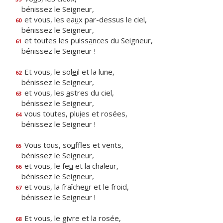
bénissez le Seigneur,
et vous, les ea
u
x par-dessus le ciel,
60
bénissez le Seigneur,
et toutes les puiss
a
nces du Seigneur,
61
bénissez le Seigneur !
Et vous, le sol
e
il et la lune,
62
bénissez le Seigneur,
et vous, les
a
stres du ciel,
63
bénissez le Seigneur,
vous toutes, plu
i
es et rosées,
64
bénissez le Seigneur !
Vous tous, so
u
ffles et vents,
65
bénissez le Seigneur,
et vous, le fe
u
et la chaleur,
66
bénissez le Seigneur,
et vous, la fraîche
u
r et le froid,
67
bénissez le Seigneur !
Et vous, le g
i
vre et la rosée,
68