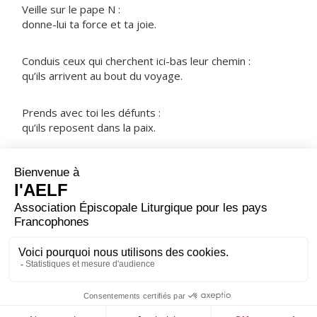
Veille sur le pape N :
donne-lui ta force et ta joie.
Conduis ceux qui cherchent ici-bas leur chemin :
qu’ils arrivent au bout du voyage.
Prends avec toi les défunts :
qu’ils reposent dans la paix.
NOTRE PÈRE
ORAISON
Dieu éternel et tout-puissant, toi que nous pouvons
déjà appeler notre Père, fais grandir en nos cœurs
l'esprit filial, afin que nous soyons capables d'entrer un
jour dans l'héritage qui nous est promis.