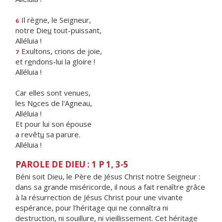
Il règne, le Seigneur,
6
notre Die
u
tout-puissant,
Alléluia !
Exultons, crions de joie,
7
et r
e
ndons-lui la gloire !
Alléluia !
Car elles sont venues,
les N
o
ces de l'Agneau,
Alléluia !
Et pour lui son épouse
a revêt
u
sa parure.
Alléluia !
PAROLE DE DIEU : 1 P 1, 3-5
Béni soit Dieu, le Père de Jésus Christ notre Seigneur :
dans sa grande miséricorde, il nous a fait renaître grâce
à la résurrection de Jésus Christ pour une vivante
espérance, pour l’héritage qui ne connaîtra ni
destruction, ni souillure, ni vieillissement. Cet héritage