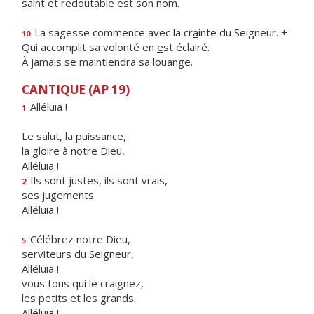
saint et redout
a
ble est son nom.
La sagesse commence avec la cr
a
inte du Seigneur. +
10
Qui accomplit sa volonté en
e
st éclairé.
À jamais se maintiendr
a
sa louange.
CANTIQUE (AP 19)
Alléluia !
1
Le salut, la puissance,
la gl
o
ire à notre Dieu,
Alléluia !
Ils sont justes, ils sont vrais,
2
s
e
s jugements.
Alléluia !
Célébrez notre Dieu,
5
servite
u
rs du Seigneur,
Alléluia !
vous tous qui le craignez,
les pet
i
ts et les grands.
Alléluia !