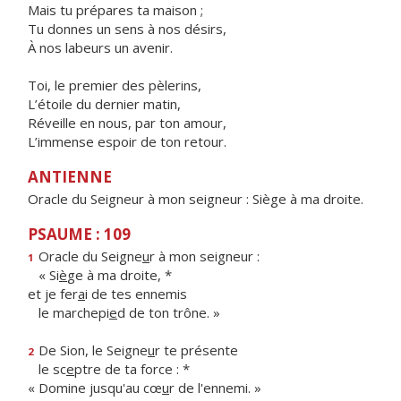
Mais tu prépares ta maison ;
Tu donnes un sens à nos désirs,
À nos labeurs un avenir.
Toi, le premier des pèlerins,
L’étoile du dernier matin,
Réveille en nous, par ton amour,
L’immense espoir de ton retour.
ANTIENNE
Oracle du Seigneur à mon seigneur : Siège à ma droite.
PSAUME : 109
Oracle du Seigne
u
r à mon seigneur :
1
« Si
è
ge à ma droite, *
et je fer
a
i de tes ennemis
le marchepi
e
d de ton trône. »
De Sion, le Seigne
u
r te présente
2
le sc
e
ptre de ta force : *
« Domine jusqu'au cœ
u
r de l'ennemi. »