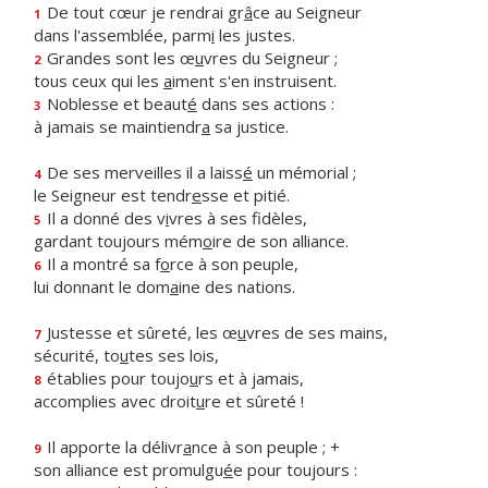
De tout cœur je rendrai gr
â
ce au Seigneur
1
dans l'assemblée, parm
i
les justes.
Grandes sont les œ
u
vres du Seigneur ;
2
tous ceux qui les
a
iment s'en instruisent.
Noblesse et beaut
é
dans ses actions :
3
à jamais se maintiendr
a
sa justice.
De ses merveilles il a laiss
é
un mémorial ;
4
le Seigneur est tendr
e
sse et pitié.
Il a donné des v
i
vres à ses fidèles,
5
gardant toujours mém
o
ire de son alliance.
Il a montré sa f
o
rce à son peuple,
6
lui donnant le dom
a
ine des nations.
Justesse et sûreté, les œ
u
vres de ses mains,
7
sécurité, to
u
tes ses lois,
établies pour toujo
u
rs et à jamais,
8
accomplies avec droit
u
re et sûreté !
Il apporte la délivr
a
nce à son peuple ; +
9
son alliance est promulgu
é
e pour toujours :