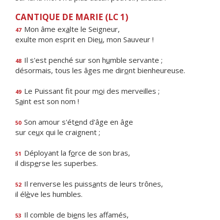
CANTIQUE DE MARIE (LC 1)
Mon âme ex
a
lte le Seigneur,
47
exulte mon esprit en Die
u
, mon Sauveur !
Il s'est penché sur son h
u
mble servante ;
48
désormais, tous les âges me dir
o
nt bienheureuse.
Le Puissant fit pour m
o
i des merveilles ;
49
S
a
int est son nom !
Son amour s'ét
e
nd d'âge en âge
50
sur ce
u
x qui le craignent ;
Déployant la f
o
rce de son bras,
51
il disp
e
rse les superbes.
Il renverse les puiss
a
nts de leurs trônes,
52
il él
è
ve les humbles.
Il comble de bi
e
ns les affamés,
53