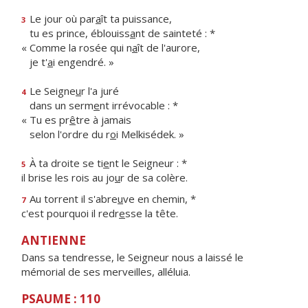
Le jour où par
a
ît ta puissance,
3
tu es prince, éblouiss
a
nt de sainteté : *
« Comme la rosée qui n
a
ît de l'aurore,
je t'
a
i engendré. »
Le Seigne
u
r l'a juré
4
dans un serm
e
nt irrévocable : *
« Tu es pr
ê
tre à jamais
selon l'ordre du r
o
i Melkisédek. »
À ta droite se ti
e
nt le Seigneur : *
5
il brise les rois au jo
u
r de sa colère.
Au torrent il s'abre
u
ve en chemin, *
7
c'est pourquoi il redr
e
sse la tête.
ANTIENNE
Dans sa tendresse, le Seigneur nous a laissé le
mémorial de ses merveilles, alléluia.
PSAUME : 110