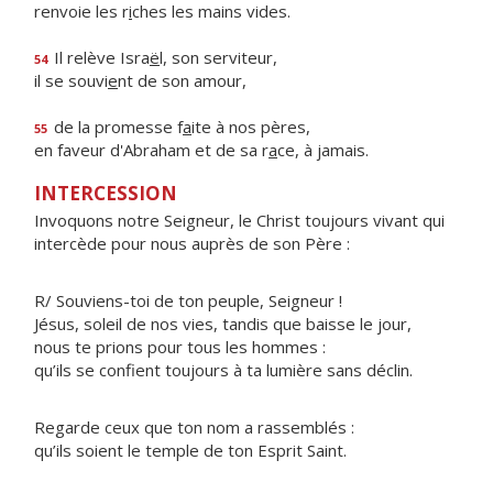
renvoie les r
i
ches les mains vides.
Il relève Isra
ë
l, son serviteur,
54
il se souvi
e
nt de son amour,
de la promesse f
a
ite à nos pères,
55
en faveur d'Abraham et de sa r
a
ce, à jamais.
INTERCESSION
Invoquons notre Seigneur, le Christ toujours vivant qui
intercède pour nous auprès de son Père :
R/ Souviens-toi de ton peuple, Seigneur !
Jésus, soleil de nos vies, tandis que baisse le jour,
nous te prions pour tous les hommes :
qu’ils se confient toujours à ta lumière sans déclin.
Regarde ceux que ton nom a rassemblés :
qu’ils soient le temple de ton Esprit Saint.