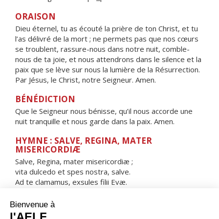
ORAISON
Dieu éternel, tu as écouté la prière de ton Christ, et tu
l’as délivré de la mort ; ne permets pas que nos cœurs
se troublent, rassure-nous dans notre nuit, comble-
nous de ta joie, et nous attendrons dans le silence et la
paix que se lève sur nous la lumière de la Résurrection.
Par Jésus, le Christ, notre Seigneur. Amen.
BÉNÉDICTION
Que le Seigneur nous bénisse, qu’il nous accorde une
nuit tranquille et nous garde dans la paix. Amen.
HYMNE : SALVE, REGINA, MATER
MISERICORDIÆ
Salve, Regina, mater misericordiæ ;
vita dulcedo et spes nostra, salve.
Ad te clamamus, exsules filii Evæ.
Ad te suspiramus, gementes et flentes
in hac lacrimarum valle.