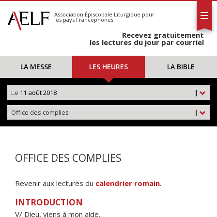
L'AELF
S'abonner
Association Épiscopale Liturgique
pour
les pays Francophones
Calendrier
Recevez gratuitement
Contact
les lectures du jour par courriel
LA MESSE
LES HEURES
LA BIBLE
Le
11 août 2018
|
Office des complies
|
OFFICE DES COMPLIES
Revenir aux lectures du
calendrier romain
.
INTRODUCTION
V/ Dieu, viens à mon aide,