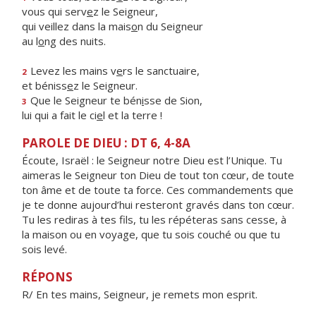
vous qui serv
e
z le Seigneur,
qui veillez dans la mais
o
n du Seigneur
au l
o
ng des nuits.
Levez les mains v
e
rs le sanctuaire,
2
et béniss
e
z le Seigneur.
Que le Seigneur te bén
i
sse de Sion,
3
lui qui a fait le ci
e
l et la terre !
PAROLE DE DIEU : DT 6, 4-8A
Écoute, Israël : le Seigneur notre Dieu est l’Unique. Tu
aimeras le Seigneur ton Dieu de tout ton cœur, de toute
ton âme et de toute ta force. Ces commandements que
je te donne aujourd’hui resteront gravés dans ton cœur.
Tu les rediras à tes fils, tu les répéteras sans cesse, à
la maison ou en voyage, que tu sois couché ou que tu
sois levé.
RÉPONS
R/ En tes mains, Seigneur, je remets mon esprit.