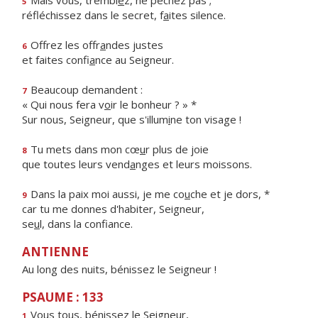
Mais vous, trembl
e
z, ne péchez pas ;
5
réfléchissez dans le secret, f
a
ites silence.
Offrez les offr
a
ndes justes
6
et faites confi
a
nce au Seigneur.
Beaucoup demandent :
7
« Qui nous fera v
o
ir le bonheur ? » *
Sur nous, Seigneur, que s'illum
i
ne ton visage !
Tu mets dans mon cœ
u
r plus de joie
8
que toutes leurs vend
a
nges et leurs moissons.
Dans la paix moi aussi, je me co
u
che et je dors, *
9
car tu me donnes d'habiter, Seigneur,
se
u
l, dans la confiance.
ANTIENNE
Au long des nuits, bénissez le Seigneur !
PSAUME : 133
Vous tous, béniss
e
z le Seigneur,
1