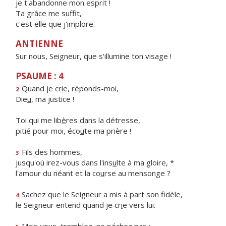
je t'abandonne mon esprit !
Ta grâce me suffit,
c'est elle que j'implore.
ANTIENNE
Sur nous, Seigneur, que s'illumine ton visage !
PSAUME : 4
Quand je cr
i
e, réponds-moi,
2
Die
u
, ma justice !
Toi qui me lib
è
res dans la détresse,
pitié pour moi, éco
u
te ma prière !
Fils des hommes,
3
jusqu'où irez-vous dans l'ins
u
lte à ma gloire, *
l'amour du néant et la co
u
rse au mensonge ?
Sachez que le Seigneur a mis à p
a
rt son fidèle,
4
le Seigneur entend quand je cr
i
e vers lui.