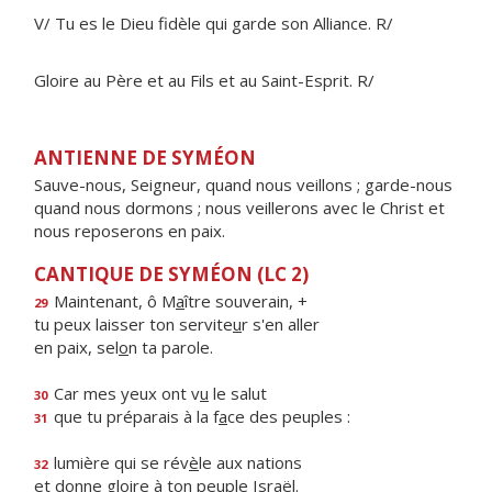
V/ Tu es le Dieu fidèle qui garde son Alliance. R/
Gloire au Père et au Fils et au Saint-Esprit. R/
ANTIENNE DE SYMÉON
Sauve-nous, Seigneur, quand nous veillons ; garde-nous
quand nous dormons ; nous veillerons avec le Christ et
nous reposerons en paix.
CANTIQUE DE SYMÉON (LC 2)
Maintenant, ô M
a
ître souverain, +
29
tu peux laisser ton servite
u
r s'en aller
en paix, sel
o
n ta parole.
Car mes yeux ont v
u
le salut
30
que tu préparais à la f
a
ce des peuples :
31
lumière qui se rév
è
le aux nations
32
et donne gloire à ton pe
u
ple Israël.