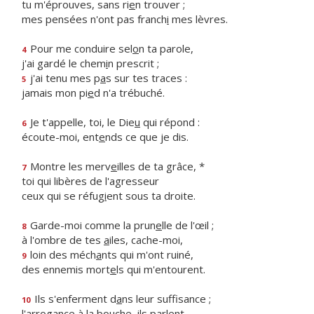
tu m'éprouves, sans ri
e
n trouver ;
mes pensées n'ont pas franch
i
mes lèvres.
Pour me conduire sel
o
n ta parole,
4
j'ai gardé le chem
i
n prescrit ;
j'ai tenu mes p
a
s sur tes traces :
5
jamais mon pi
e
d n'a trébuché.
Je t'appelle, toi, le Die
u
qui répond :
6
écoute-moi, ent
e
nds ce que je dis.
Montre les merv
e
illes de ta grâce, *
7
toi qui libères de l'agresseur
ceux qui se réfug
i
ent sous ta droite.
Garde-moi comme la prun
e
lle de l'œil ;
8
à l'ombre de tes
a
iles, cache-moi,
loin des méch
a
nts qui m'ont ruiné,
9
des ennemis mort
e
ls qui m'entourent.
Ils s'enferment d
a
ns leur suffisance ;
10
l'arrogance à la bo
u
che, ils parlent.