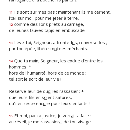
Ils sont sur mes pas : mainten
a
nt ils me cernent,
11
l'œil sur moi, pour me jet
e
r à terre,
comme des lions prêts au carnage,
12
de jeunes fauves tap
i
s en embuscade.
Lève-toi, Seigneur, affronte-l
e
s, renverse-les ;
13
par ton épée, libère-m
o
i des méchants.
Que ta main, Seigneur, les excl
u
e d'entre les
14
hommes, *
hors de l'humanité, hors de ce monde :
tel soit le s
o
rt de leur vie !
Réserve-leur de qu
o
i les rassasier : +
que leurs fils en s
o
ient saturés,
qu'il en reste enc
o
re pour leurs enfants !
Et moi, par ta justice, je verr
a
i ta face :
15
au réveil, je me rassasier
a
i de ton visage.