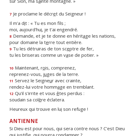
sur Sion, ma s
a
inte montagne. »
Je proclame le décr
e
t du Seigneur !
7
Il m'a d
i
t : « Tu es mon fils ;
moi, aujourd'hu
i
, je t'ai engendré.
Demande, et je te donne en hérit
a
ge les nations,
8
pour domaine la t
e
rre tout entière.
Tu les détruiras de ton sc
e
ptre de fer,
9
tu les briseras comme un v
a
se de potier. »
Maintenant, r
o
is, comprenez,
10
reprenez-vous, j
u
ges de la terre.
Servez le Seigne
u
r avec crainte,
11
rendez-lui votre homm
a
ge en tremblant.
Qu'il s'irrite et vous
ê
tes perdus :
12
soudain sa col
è
re éclatera.
Heureux qui trouve en lu
i
son refuge !
ANTIENNE
Si Dieu est pour nous, qui sera contre nous ? C'est Dieu
qui justifie, qui pourra condamner ?