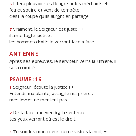
Il fera pleuvoir ses fléa
u
x sur les méchants, +
6
feu et soufre et v
e
nt de tempête ;
c'est la coupe qu'ils aur
o
nt en partage.
Vraiment, le Seigne
u
r est juste ; +
7
il aime to
u
te justice :
les hommes droits le verr
o
nt face à face.
ANTIENNE
Après ses épreuves, le serviteur verra la lumière, il
sera comblé.
PSAUME : 16
Seigneur, éco
u
te la justice ! +
1
Entends ma plainte, accu
e
ille ma prière :
mes lèvres ne m
e
ntent pas.
De ta face, me viendr
a
la sentence :
2
tes yeux verr
o
nt où est le droit.
Tu sondes mon coeur, tu me vis
i
tes la nuit, +
3