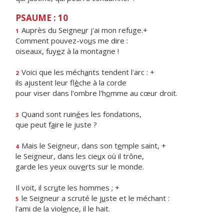
PSAUME : 10
Auprès du Seigne
u
r j'ai mon refuge.+
1
Comment pouvez-vo
u
s me dire :
oiseaux, fuy
e
z à la montagne !
Voici que les méch
a
nts tendent l'arc : +
2
ils ajustent leur fl
è
che à la corde
pour viser dans l'ombre l'h
o
mme au cœur droit.
Quand sont ruin
é
es les fondations,
3
que peut f
a
ire le juste ?
Mais le Seigneur, dans son t
e
mple saint, +
4
le Seigneur, dans les cie
u
x où il trône,
garde les yeux ouv
e
rts sur le monde.
Il voit, il scr
u
te les hommes ; +
le Seigneur a scruté le j
u
ste et le méchant :
5
l'ami de la viol
e
nce, il le hait.