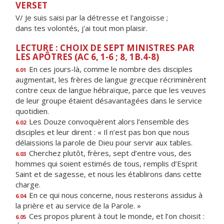
VERSET
V/ Je suis saisi par la détresse et l'angoisse ;
dans tes volontés, j'ai tout mon plaisir.
LECTURE : CHOIX DE SEPT MINISTRES PAR
LES APÔTRES (AC 6, 1-6 ; 8, 1B.4-8)
En ces jours-là, comme le nombre des disciples
6.01
augmentait, les frères de langue grecque récriminèrent
contre ceux de langue hébraïque, parce que les veuves
de leur groupe étaient désavantagées dans le service
quotidien.
Les Douze convoquèrent alors l’ensemble des
6.02
disciples et leur dirent : « Il n’est pas bon que nous
délaissions la parole de Dieu pour servir aux tables.
Cherchez plutôt, frères, sept d’entre vous, des
6.03
hommes qui soient estimés de tous, remplis d’Esprit
Saint et de sagesse, et nous les établirons dans cette
charge.
En ce qui nous concerne, nous resterons assidus à
6.04
la prière et au service de la Parole. »
Ces propos plurent à tout le monde, et l’on choisit :
6.05