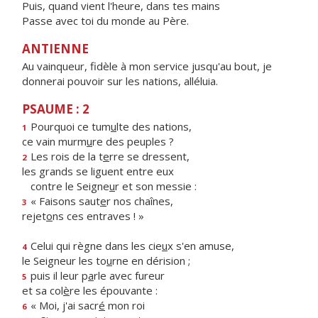
Puis, quand vient l'heure, dans tes mains
Passe avec toi du monde au Père.
ANTIENNE
Au vainqueur, fidèle à mon service jusqu'au bout, je
donnerai pouvoir sur les nations, alléluia.
PSAUME : 2
Pourquoi ce tum
u
lte des nations,
1
ce vain murm
u
re des peuples ?
Les rois de la t
e
rre se dressent,
2
les grands se liguent entre eux
contre le Seigne
u
r et son messie :
« Faisons saut
e
r nos chaînes,
3
rejet
o
ns ces entraves ! »
Celui qui règne dans les cie
u
x s'en amuse,
4
le Seigneur les to
u
rne en dérision ;
puis il leur p
a
rle avec fureur
5
et sa col
è
re les épouvante :
« Moi, j'ai sacr
é
mon roi
6