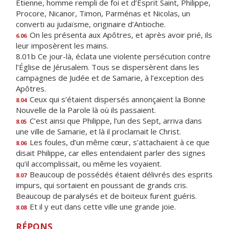
Étienne, homme rempli de foi et d’Esprit Saint, Philippe,
Procore, Nicanor, Timon, Parménas et Nicolas, un
converti au judaïsme, originaire d’Antioche.
On les présenta aux Apôtres, et après avoir prié, ils
6.06
leur imposèrent les mains.
8.01b Ce jour-là, éclata une violente persécution contre
l’Église de Jérusalem. Tous se dispersèrent dans les
campagnes de Judée et de Samarie, à l’exception des
Apôtres.
Ceux qui s’étaient dispersés annonçaient la Bonne
8.04
Nouvelle de la Parole là où ils passaient.
C’est ainsi que Philippe, l’un des Sept, arriva dans
8.05
une ville de Samarie, et là il proclamait le Christ.
Les foules, d’un même cœur, s’attachaient à ce que
8.06
disait Philippe, car elles entendaient parler des signes
qu’il accomplissait, ou même les voyaient.
Beaucoup de possédés étaient délivrés des esprits
8.07
impurs, qui sortaient en poussant de grands cris.
Beaucoup de paralysés et de boiteux furent guéris.
Et il y eut dans cette ville une grande joie.
8.08
RÉPONS