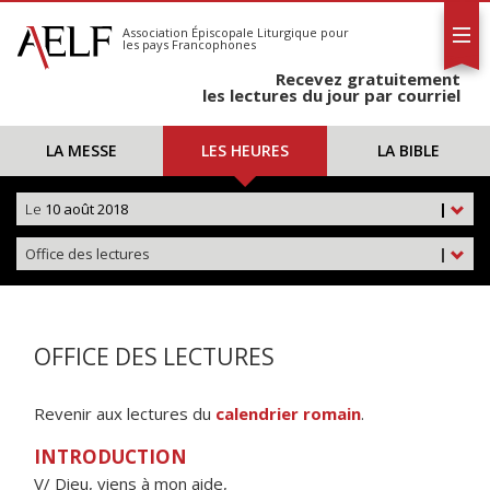
L'AELF
S'abonner
Association Épiscopale Liturgique
pour
les pays Francophones
Calendrier
Recevez gratuitement
Contact
les lectures du jour par courriel
LA MESSE
LES HEURES
LA BIBLE
Le
10 août 2018
|
Office des lectures
|
OFFICE DES LECTURES
Revenir aux lectures du
calendrier romain
.
INTRODUCTION
V/ Dieu, viens à mon aide,