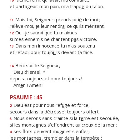
10
et partageait mon pain, m'a frapp
é
du talon.
Mais toi, Seigneur, prends piti
é
de moi ;
11
relève-moi, je leur rendr
a
i ce qu'ils méritent.
Oui, je saur
a
i que tu m'aimes
12
si mes ennemis ne chantent p
a
s victoire.
Dans mon innocence tu m'
a
s soutenu
13
et rétabli pour toujo
u
rs devant ta face.
Béni soit le Seigneur,
14
Die
u
d'Israël, *
depuis toujours et pour toujours !
Am
e
n ! Amen !
PSAUME : 45
Dieu est pour nous ref
u
ge et force,
2
secours dans la détresse, toujo
u
rs offert.
Nous serons sans crainte si la t
e
rre est secouée,
3
si les montagnes s'effondrent au cre
u
x de la mer ;
ses flots peuvent mug
i
r et s'enfler,
4
les montagnes, trembl
e
r dans la tempête :