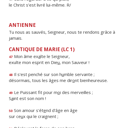
le Christ s’est livré lui-même. R/
ANTIENNE
Tu nous as sauvés, Seigneur, nous te rendons grâce à
jamais.
CANTIQUE DE MARIE (LC 1)
Mon âme ex
a
lte le Seigneur,
47
exulte mon esprit en Die
u
, mon Sauveur !
Il s'est penché sur son h
u
mble servante ;
48
désormais, tous les âges me dir
o
nt bienheureuse.
Le Puissant fit pour m
o
i des merveilles ;
49
S
a
int est son nom !
Son amour s'ét
e
nd d'âge en âge
50
sur ce
u
x qui le craignent ;