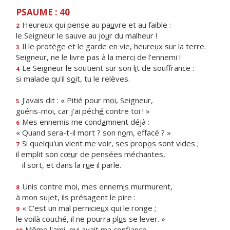
PSAUME : 40
Heureux qui pense au pa
u
vre et au faible :
2
le Seigneur le sauve au jo
u
r du malheur !
Il le protège et le garde en vie, heure
u
x sur la terre.
3
Seigneur, ne le livre pas à la merc
i
de l'ennemi !
Le Seigneur le soutient sur son l
i
t de souffrance :
4
si malade qu'il s
o
it, tu le relèves.
J'avais dit : « Pitié pour m
o
i, Seigneur,
5
guéris-moi, car j'ai péch
é
contre toi ! »
Mes ennemis me cond
a
mnent déjà :
6
« Quand sera-t-il mort ? son n
o
m, effacé ? »
Si quelqu'un vient me voir, ses prop
o
s sont vides ;
7
il emplit son cœ
u
r de pensées méchantes,
il sort, et dans la r
u
e il parle.
Unis contre moi, mes ennem
i
s murmurent,
8
à mon sujet, ils prés
a
gent le pire :
« C'est un mal pernicie
u
x qui le ronge ;
9
le voilà couché, il ne pourra pl
u
s se lever. »
Même l'ami, qui av
a
it ma confiance