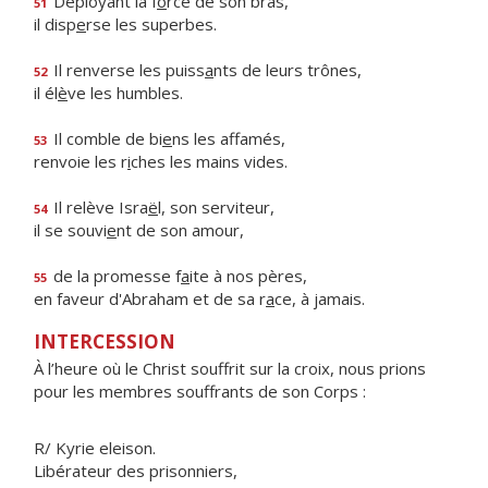
Déployant la f
o
rce de son bras,
51
il disp
e
rse les superbes.
Il renverse les puiss
a
nts de leurs trônes,
52
il él
è
ve les humbles.
Il comble de bi
e
ns les affamés,
53
renvoie les r
i
ches les mains vides.
Il relève Isra
ë
l, son serviteur,
54
il se souvi
e
nt de son amour,
de la promesse f
a
ite à nos pères,
55
en faveur d'Abraham et de sa r
a
ce, à jamais.
INTERCESSION
À l’heure où le Christ souffrit sur la croix, nous prions
pour les membres souffrants de son Corps :
R/ Kyrie eleison.
Libérateur des prisonniers,