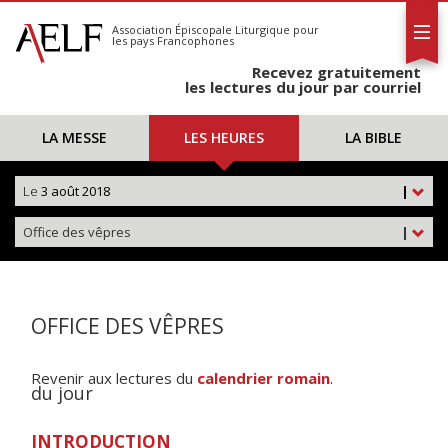
L'AELF
S'abonner
Association Épiscopale Liturgique
pour
les pays Francophones
Calendrier
Recevez gratuitement
Contact
les lectures du jour par courriel
LA MESSE
LES HEURES
LA BIBLE
Le
3 août 2018
|
Office des vêpres
|
OFFICE DES VÊPRES
Revenir aux lectures du
calendrier romain
.
du jour
INTRODUCTION