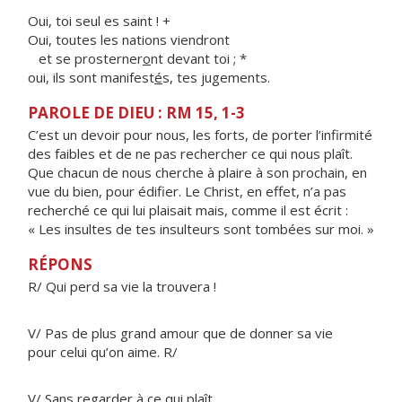
Oui, toi seul es saint ! +
Oui, toutes les nations viendront
et se prosterner
o
nt devant toi ; *
oui, ils sont manifest
é
s, tes jugements.
PAROLE DE DIEU : RM 15, 1-3
C’est un devoir pour nous, les forts, de porter l’infirmité
des faibles et de ne pas rechercher ce qui nous plaît.
Que chacun de nous cherche à plaire à son prochain, en
vue du bien, pour édifier. Le Christ, en effet, n’a pas
recherché ce qui lui plaisait mais, comme il est écrit :
« Les insultes de tes insulteurs sont tombées sur moi. »
RÉPONS
R/ Qui perd sa vie la trouvera !
V/ Pas de plus grand amour que de donner sa vie
pour celui qu’on aime. R/
V/ Sans regarder à ce qui plaît,