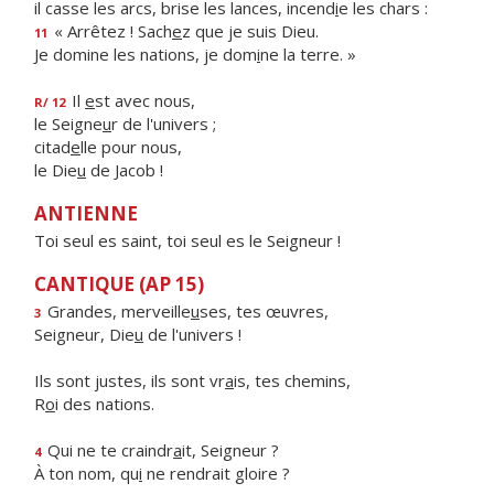
il casse les arcs, brise les lances, incend
i
e les chars :
« Arrêtez ! Sach
e
z que je suis Dieu.
11
Je domine les nations, je dom
i
ne la terre. »
Il
e
st avec nous,
R/ 12
le Seigne
u
r de l'univers ;
citad
e
lle pour nous,
le Die
u
de Jacob !
ANTIENNE
Toi seul es saint, toi seul es le Seigneur !
CANTIQUE (AP 15)
Grandes, merveille
u
ses, tes œuvres,
3
Seigneur, Die
u
de l'univers !
Ils sont justes, ils sont vr
a
is, tes chemins,
R
o
i des nations.
Qui ne te craindr
a
it, Seigneur ?
4
À ton nom, qu
i
ne rendrait gloire ?