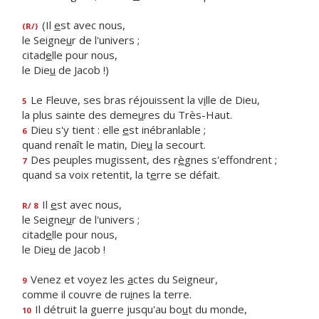
(Il
e
st avec nous,
(R/)
le Seigne
u
r de l'univers ;
citad
e
lle pour nous,
le Die
u
de Jacob !)
Le Fleuve, ses bras réjouissent la v
i
lle de Dieu,
5
la plus sainte des deme
u
res du Très-Haut.
Dieu s'y tient : elle
e
st inébranlable ;
6
quand renaît le matin, Die
u
la secourt.
Des peuples mugissent, des r
è
gnes s'effondrent ;
7
quand sa voix retentit, la t
e
rre se défait.
Il
e
st avec nous,
R/ 8
le Seigne
u
r de l'univers ;
citad
e
lle pour nous,
le Die
u
de Jacob !
Venez et voyez les
a
ctes du Seigneur,
9
comme il couvre de ru
i
nes la terre.
Il détruit la guerre jusqu'au bo
u
t du monde,
10