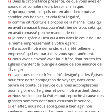
Dans la circonstance présente, ce que vous avez en
14
abondance comblera leurs besoins, afin que,
réciproquement, ce qu’ils ont en abondance puisse
combler vos besoins, et cela fera l’égalité,
comme dit l’Écriture à propos de la manne : Celui qui
15
en avait ramassé beaucoup n’eut rien de trop, celui qui
en avait ramassé peu ne manqua de rien.
Je rends grâce à Dieu qui a mis dans le cœur de Tite
16
le même empressement à votre égard :
il a accueilli notre demande, et il a été tellement
17
empressé qu’il est parti chez vous spontanément.
Nous avons envoyé avec lui le frère dont toutes les
18
Églises chantent la louange à cause de son annonce de
l’Évangile
– ajoutons que ce frère a été désigné par les Églises
19
pour être notre compagnon de voyage, dans cette
œuvre de bonté, ce service que nous accomplissons
pour la gloire du Seigneur et selon notre ardent désir.
Nous voulons par là éviter tout reproche à cause des
20
grosses sommes dont nous assurons le service ;
en effet, nous nous appliquons à bien agir, non
21
seulement aux yeux du Seigneur, mais aussi aux yeux