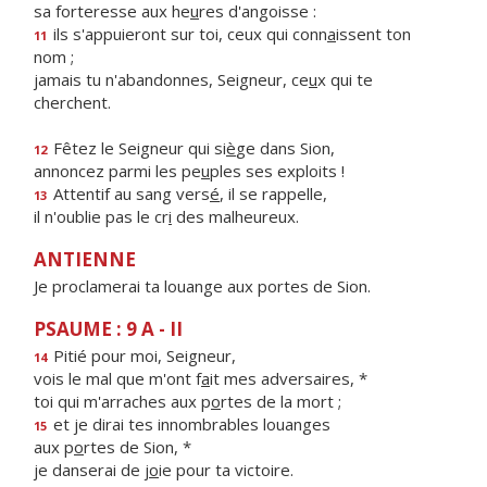
sa forteresse aux he
u
res d'angoisse :
ils s'appuieront sur toi, ceux qui conn
a
issent ton
11
nom ;
jamais tu n'abandonnes, Seigneur, ce
u
x qui te
cherchent.
Fêtez le Seigneur qui si
è
ge dans Sion,
12
annoncez parmi les pe
u
ples ses exploits !
Attentif au sang vers
é
, il se rappelle,
13
il n'oublie pas le cr
i
des malheureux.
ANTIENNE
Je proclamerai ta louange aux portes de Sion.
PSAUME : 9 A - II
Pitié pour moi, Seigneur,
14
vois le mal que m'ont f
a
it mes adversaires, *
toi qui m'arraches aux p
o
rtes de la mort ;
et je dirai tes innombrables louanges
15
aux p
o
rtes de Sion, *
je danserai de j
o
ie pour ta victoire.