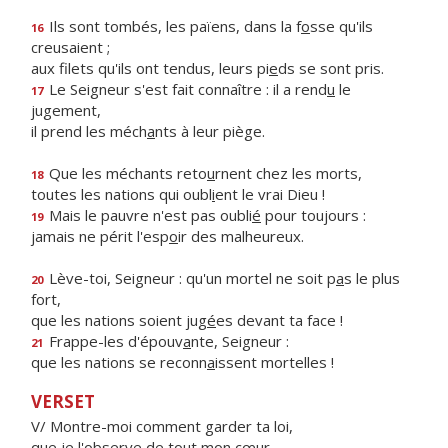
Ils sont tombés, les païens, dans la f
o
sse qu'ils
16
creusaient ;
aux filets qu'ils ont tendus, leurs pi
e
ds se sont pris.
Le Seigneur s'est fait connaître : il a rend
u
le
17
jugement,
il prend les méch
a
nts à leur piège.
Que les méchants reto
u
rnent chez les morts,
18
toutes les nations qui oubl
i
ent le vrai Dieu !
Mais le pauvre n'est pas oubli
é
pour toujours :
19
jamais ne périt l'esp
o
ir des malheureux.
Lève-toi, Seigneur : qu'un mortel ne soit p
a
s le plus
20
fort,
que les nations soient jug
é
es devant ta face !
Frappe-les d'épouv
a
nte, Seigneur :
21
que les nations se reconn
a
issent mortelles !
VERSET
V/ Montre-moi comment garder ta loi,
que je l'observe de tout mon cœur.