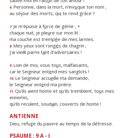
sauve-moi en rais
o
n de ton amour !
Personne, dans la mort, n'inv
o
que ton nom ;
6
au séjour des morts, qu
i
te rend grâce ?
Je m'épuise à f
o
rce de gémir ; +
7
chaque nuit, je ple
u
re sur mon lit :
ma couche est tremp
é
e de mes larmes.
Mes yeux sont rong
é
s de chagrin ;
8
j'ai vieilli parmi t
a
nt d'adversaires !
Loin de moi, vous to
u
s, malfaisants,
9
car le Seigneur ent
e
nd mes sanglots !
Le Seigneur accu
e
ille ma demande,
10
le Seigneur ent
e
nd ma prière.
Qu'ils aient honte et qu'ils tremblent, to
u
s mes
11
ennemis,
qu'ils reculent, soud
a
in, couverts de honte !
ANTIENNE
Dieu, refuge du pauvre au temps de la détresse.
PSAUME : 9 A - I