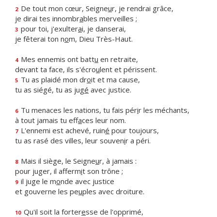
De tout mon cœur, Seigne
u
r, je rendrai grâce,
2
je dirai tes innombr
a
bles merveilles ;
pour toi, j'exulter
a
i, je danserai,
3
je fêterai ton n
o
m, Dieu Très-Haut.
Mes ennemis ont batt
u
en retraite,
4
devant ta face, ils s'écro
u
lent et périssent.
Tu as plaidé mon dr
o
it et ma cause,
5
tu as siégé, tu as jug
é
avec justice.
Tu menaces les nations, tu fais pér
i
r les méchants,
6
à tout jamais tu eff
a
ces leur nom.
L'ennemi est achevé, ruin
é
pour toujours,
7
tu as rasé des villes, leur souven
i
r a péri.
Mais il siège, le Seigne
u
r, à jamais :
8
pour juger, il afferm
i
t son trône ;
il juge le m
o
nde avec justice
9
et gouverne les pe
u
ples avec droiture.
Qu'il soit la forter
e
sse de l'opprimé,
10