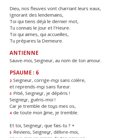
Dieu, nos fleuves vont charriant leurs eaux,
Ignorant des lendemains,
Toi qui tiens déjà le dernier mot,
Tu connais le Jour et l'Heure.
Toi qui aimes, qui accueilles,
Tu prépares la Demeure.
ANTIENNE
Sauve-moi, Seigneur, au nom de ton amour.
PSAUME : 6
Seigneur, corrige-m
o
i sans colère,
2
et reprends-m
o
i sans fureur.
Pitié, Seigne
u
r, je dépéris !
3
Seigne
u
r, guéris-moi !
Car je tremble de to
u
s mes os,
de toute mon
â
me, je tremble.
4
Et toi, Seigne
u
r, que fais-tu ? +
Reviens, Seigne
u
r, délivre-moi,
5