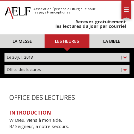
L'AELF
S'abonner
Association Épiscopale Liturgique
pour
les pays Francophones
Calendrier
Recevez gratuitement
Contact
les lectures du jour par courriel
LA MESSE
LES HEURES
LA BIBLE
Le
30 juil. 2018
|
Office des lectures
|
OFFICE DES LECTURES
INTRODUCTION
V/ Dieu, viens à mon aide,
R/ Seigneur, à notre secours.