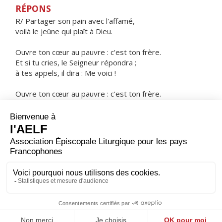
RÉPONS
R/ Partager son pain avec l'affamé,
voilà le jeûne qui plaît à Dieu.
Ouvre ton cœur au pauvre : c'est ton frère.
Et si tu cries, le Seigneur répondra ;
à tes appels, il dira : Me voici !
Ouvre ton cœur au pauvre : c'est ton frère.
Et quand le Fils de l'homme viendra, il te dira :
J'avais faim et tu m'as donné à manger.
ORAISON
Dieu éternel et tout-puissant, fais-nous toujours vouloir
ce que tu veux et servir ta gloire d'un cœur sans
partage.