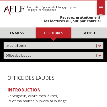
L'AELF
S'abonner
Association Épiscopale Liturgique
pour
les pays Francophones
Calendrier
Recevez gratuitement
Contact
les lectures du jour par courriel
LA MESSE
LES HEURES
LA BIBLE
Le
29 juil. 2018
|
Office des laudes
|
OFFICE DES LAUDES
INTRODUCTION
V/ Seigneur, ouvre mes lèvres,
R/ et ma bouche publiera ta louange.