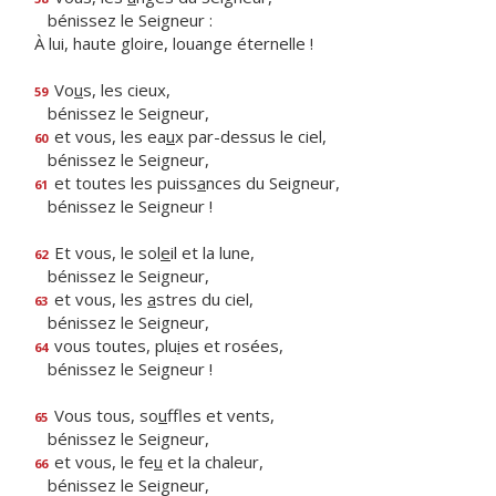
bénissez le Seigneur :
À lui, haute gloire, louange éternelle !
Vo
u
s, les cieux,
59
bénissez le Seigneur,
et vous, les ea
u
x par-dessus le ciel,
60
bénissez le Seigneur,
et toutes les puiss
a
nces du Seigneur,
61
bénissez le Seigneur !
Et vous, le sol
e
il et la lune,
62
bénissez le Seigneur,
et vous, les
a
stres du ciel,
63
bénissez le Seigneur,
vous toutes, plu
i
es et rosées,
64
bénissez le Seigneur !
Vous tous, so
u
ffles et vents,
65
bénissez le Seigneur,
et vous, le fe
u
et la chaleur,
66
bénissez le Seigneur,