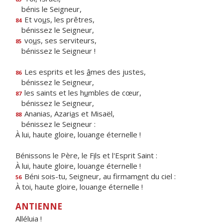
bénis le Seigneur,
Et vo
u
s, les prêtres,
84
bénissez le Seigneur,
vo
u
s, ses serviteurs,
85
bénissez le Seigneur !
Les esprits et les
â
mes des justes,
86
bénissez le Seigneur,
les saints et les h
u
mbles de cœur,
87
bénissez le Seigneur,
Ananias, Azari
a
s et Misaël,
88
bénissez le Seigneur :
À lui, haute gloire, louange éternelle !
Bénissons le Père, le F
i
ls et l'Esprit Saint :
À lui, haute gloire, louange éternelle !
Béni sois-tu, Seigneur, au firmam
e
nt du ciel :
56
À toi, haute gloire, louange éternelle !
ANTIENNE
Alléluia !