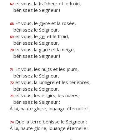
et vous, la fraîche
u
r et le froid,
67
bénissez le Seigneur !
Et vous, le g
i
vre et la rosée,
68
bénissez le Seigneur,
et vous, le g
e
l et le froid,
69
bénissez le Seigneur,
et vous, la gl
a
ce et la neige,
70
bénissez le Seigneur !
Et vous, les nu
i
ts et les jours,
71
bénissez le Seigneur,
et vous, la lumi
è
re et les ténèbres,
72
bénissez le Seigneur,
et vous, les écl
a
irs, les nuées,
73
bénissez le Seigneur :
À lui, haute gloire, louange éternelle !
Que la terre bén
i
sse le Seigneur :
74
À lui, haute gloire, louange éternelle !