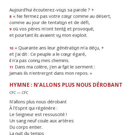
Aujourd'hui écouterez-vo
u
s sa parole ? +
« Ne fermez pas votre cœ
u
r comme au désert,
8
comme au jour de tentati
o
n et de défi,
où vos pères m'ont tent
é
et provoqué,
9
et pourtant ils avaient v
u
mon exploit.
« Quarante ans leur générati
o
n m'a déçu, +
10
et j'ai dit : Ce peuple a le cœ
u
r égaré,
il n'a pas conn
u
mes chemins.
Dans ma colère, j'en ai f
a
it le serment :
11
Jamais ils n'entrer
o
nt dans mon repos. »
HYMNE : N’ALLONS PLUS NOUS DÉROBANT
CFC — CFC
N’allons plus nous dérobant
À l’Esprit qui régénère :
Le Seigneur est ressuscité !
Un sang neuf coule aux artères
Du corps entier.
La nuit du temps