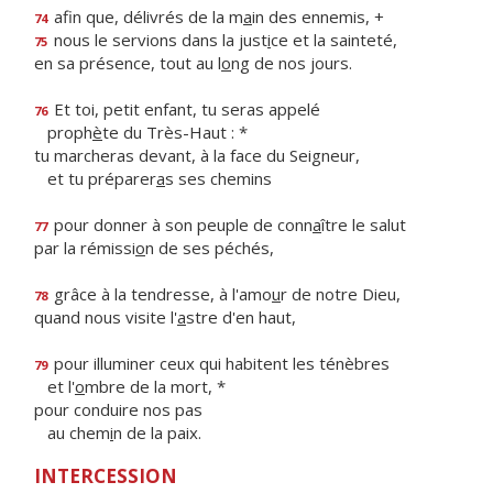
afin que, délivrés de la m
a
in des ennemis, +
74
nous le servions dans la just
i
ce et la sainteté,
75
en sa présence, tout au l
o
ng de nos jours.
Et toi, petit enfant, tu seras appelé
76
proph
è
te du Très-Haut : *
tu marcheras devant, à la face du Seigneur,
et tu préparer
a
s ses chemins
pour donner à son peuple de conn
a
ître le salut
77
par la rémissi
o
n de ses péchés,
grâce à la tendresse, à l'amo
u
r de notre Dieu,
78
quand nous visite l'
a
stre d'en haut,
pour illuminer ceux qui habitent les ténèbres
79
et l'
o
mbre de la mort, *
pour conduire nos pas
au chem
i
n de la paix.
INTERCESSION