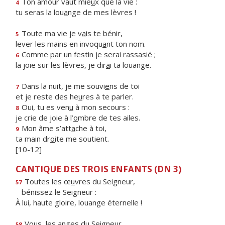
Ton amour vaut mie
u
x que la vie :
4
tu seras la lou
a
nge de mes lèvres !
Toute ma vie je v
a
is te bénir,
5
lever les mains en invoqu
a
nt ton nom.
Comme par un festin je ser
a
i rassasié ;
6
la joie sur les lèvres, je dir
a
i ta louange.
Dans la nuit, je me souvi
e
ns de toi
7
et je reste des he
u
res à te parler.
Oui, tu es ven
u
à mon secours :
8
je crie de joie à l’
o
mbre de tes ailes.
Mon âme s’att
a
che à toi,
9
ta main dr
o
ite me soutient.
[10-12]
CANTIQUE DES TROIS ENFANTS (DN 3)
Toutes les œ
u
vres du Seigneur,
57
bénissez le Seigneur :
À lui, haute gloire, louange éternelle !
Vous, les
a
nges du Seigneur,
58