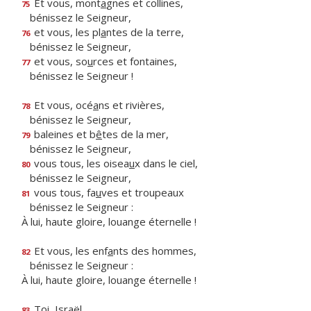
Et vous, mont
a
gnes et collines,
75
bénissez le Seigneur,
et vous, les pl
a
ntes de la terre,
76
bénissez le Seigneur,
et vous, so
u
rces et fontaines,
77
bénissez le Seigneur !
Et vous, océ
a
ns et rivières,
78
bénissez le Seigneur,
baleines et b
ê
tes de la mer,
79
bénissez le Seigneur,
vous tous, les oisea
u
x dans le ciel,
80
bénissez le Seigneur,
vous tous, fa
u
ves et troupeaux
81
bénissez le Seigneur :
À lui, haute gloire, louange éternelle !
Et vous, les enf
a
nts des hommes,
82
bénissez le Seigneur :
À lui, haute gloire, louange éternelle !
Toi, Israël,
83