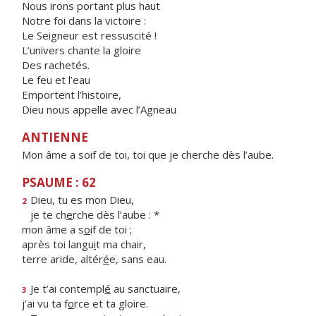
Nous irons portant plus haut
Notre foi dans la victoire :
Le Seigneur est ressuscité !
L’univers chante la gloire
Des rachetés.
Le feu et l’eau
Emportent l’histoire,
Dieu nous appelle avec l’Agneau
ANTIENNE
Mon âme a soif de toi, toi que je cherche dès l’aube.
PSAUME : 62
Dieu, tu es mon Dieu,
2
je te ch
e
rche dès l’aube : *
mon âme a s
o
if de toi ;
après toi langu
i
t ma chair,
terre aride, altér
é
e, sans eau.
Je t’ai contempl
é
au sanctuaire,
3
j’ai vu ta f
o
rce et ta gloire.