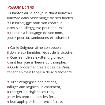
PSAUME : 149
Chantez au Seigne
u
r un chant nouveau,
1
louez-le dans l’assembl
é
e de ses fidèles !
En Israël, j
o
ie pour son créateur ;
2
dans Sion, allégr
e
sse pour son Roi !
Dansez à la lou
a
nge de son nom,
3
jouez pour lui, tambour
i
ns et cithares !
Car le Seigneur
a
ime son peuple,
4
il donne aux humbles l’écl
a
t de la victoire.
Que les fidèles ex
u
ltent, glorieux,
5
criant leur joie à l’he
u
re du triomphe.
Qu’ils proclament les él
o
ges de Dieu,
6
tenant en main l’ép
é
e à deux tranchants.
Tirer venge
a
nce des nations,
7
infliger aux pe
u
ples un châtiment,
charger de ch
a
înes les rois,
8
jeter les pr
i
nces dans les fers,
leur appliquer la sent
e
nce écrite,
9