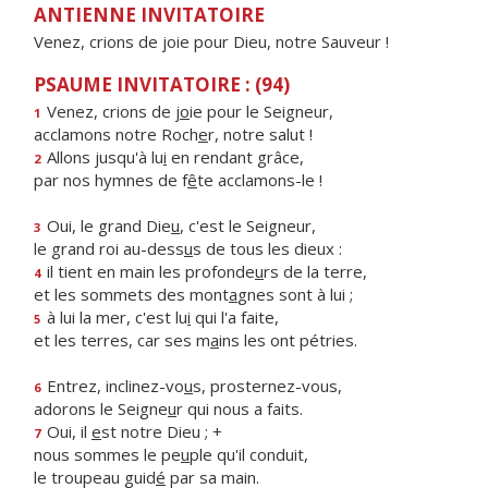
ANTIENNE INVITATOIRE
Venez, crions de joie pour Dieu, notre Sauveur !
PSAUME INVITATOIRE : (94)
Venez, crions de j
o
ie pour le Seigneur,
1
acclamons notre Roch
e
r, notre salut !
Allons jusqu'à lu
i
en rendant grâce,
2
par nos hymnes de f
ê
te acclamons-le !
Oui, le grand Die
u
, c'est le Seigneur,
3
le grand roi au-dess
u
s de tous les dieux :
il tient en main les profonde
u
rs de la terre,
4
et les sommets des mont
a
gnes sont à lui ;
à lui la mer, c'est lu
i
qui l'a faite,
5
et les terres, car ses m
a
ins les ont pétries.
Entrez, inclinez-vo
u
s, prosternez-vous,
6
adorons le Seigne
u
r qui nous a faits.
Oui, il
e
st notre Dieu ; +
7
nous sommes le pe
u
ple qu'il conduit,
le troupeau guid
é
par sa main.