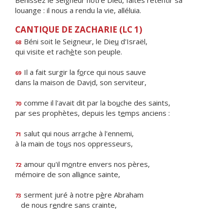
Bénissez le Seigneur notre Dieu, faites retentir sa
louange : il nous a rendu la vie, alléluia.
CANTIQUE DE ZACHARIE (LC 1)
Béni soit le Seigneur, le Die
u
d'Israël,
68
qui visite et rach
è
te son peuple.
Il a fait surgir la f
o
rce qui nous sauve
69
dans la maison de Dav
i
d, son serviteur,
comme il l'avait dit par la bo
u
che des saints,
70
par ses prophètes, depuis les t
e
mps anciens :
salut qui nous arr
a
che à l'ennemi,
71
à la main de to
u
s nos oppresseurs,
amour qu'il m
o
ntre envers nos pères,
72
mémoire de son alli
a
nce sainte,
serment juré à notre p
è
re Abraham
73
de nous r
e
ndre sans crainte,