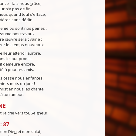
ance : fais-nous grâce,
our n'a pas de fin.
ous quand tout s'efface,
ières sans déclin.
même où sont nos peines :
yaume nos travaux.
tre œuvre serait vaine :
rer les temps nouveaux.
lleur attend l'aurore,
s le jour promis.
uit demeure encore,
éjà pour tes amis.
ns cesse nous enfantes,
niers mots du jour !
Christ en nous les chante
e à ton amour.
NE
 je crie vers toi, Seigneur.
: 87
mon Die
u
et mon salut,