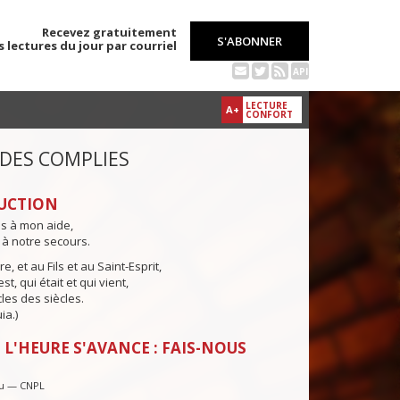
Recevez gratuitement
S'ABONNER
s lectures du jour par courriel
API
LECTURE
A+
CONFORT
 DES COMPLIES
UCTION
ns à mon aide,
 à notre secours.
e, et au Fils et au Saint-Esprit,
st, qui était et qui vient,
cles des siècles.
ia.)
 L'HEURE S'AVANCE : FAIS-NOUS
u — CNPL