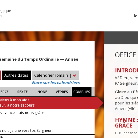
urgique
le
es
OFFICE
 Semaine du Temps Ordinaire — Année
INTROD
Autres dates
Calendrier romain
|
V/ Dieu, vie
Note sur les calendriers
R/ Seigneur,
Gloire au Pèr
IERCE
SEXTE
NONE
VÊPRES
COMPLIES
au Dieu qui e
 viens à mon aide,
pour les siè
eur, à notre secours.
Amen. (Allélu
s'avance : fais-nous grâce
HYMNE :
GRÂCE
nuit, je crie vers toi, Seigneur.
C. Duchesnea
-9b