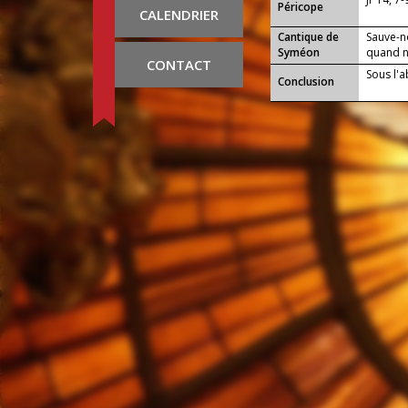
Péricope
CALENDRIER
Cantique de
Sauve-n
Syméon
quand no
CONTACT
Sous l'a
Conclusion