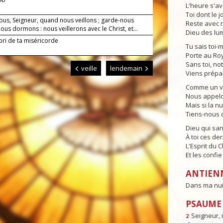
L'heure s'av
Toi dont le j
ous, Seigneur, quand nous veillons ; garde-nous
Reste avec n
us dormons : nous veillerons avec le Christ, et...
Dieu des lum
bri de ta miséricorde
Tu sais toi-
Porte au Ro
Sans toi, no
veille
lendemain
Viens prépa
Comme un vei
Nous appelon
Mais si la n
Tiens-nous d
Dieu qui sa
À toi ces der
L'Esprit du 
Et les confi
ANTIEN
Dans ma nuit,
PSAUME 
Seigneur, 
2