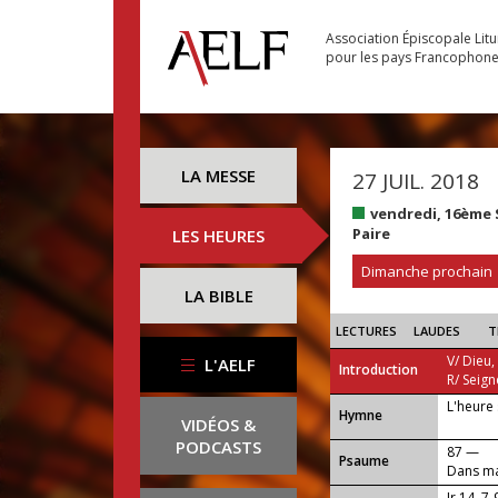
Association Épiscopale Lit
pour les pays Francophon
LA MESSE
27 JUIL. 2018
vendredi, 16ème
Paire
LES HEURES
Dimanche prochain
LA BIBLE
LECTURES
LAUDES
T
V/ Dieu,
L'AELF
Introduction
R/ Seign
L'heure 
...
Hymne
VIDÉOS &
PODCASTS
87 —
Psaume
Dans ma 
Jr 14, 7