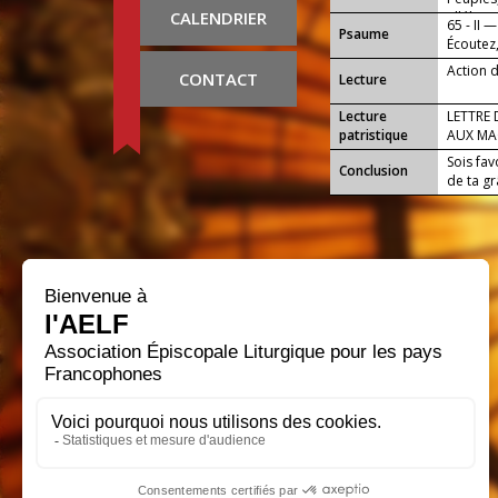
CALENDRIER
alléluia.
65 - II —
Psaume
Écoutez,
Action 
CONTACT
Lecture
Lecture
LETTRE 
patristique
AUX MA
Sois fav
Conclusion
de ta gr