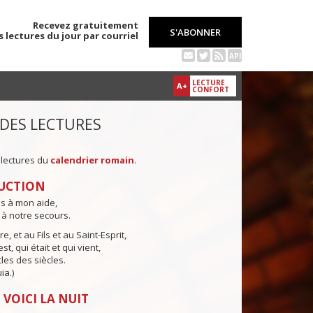
Recevez gratuitement
S'ABONNER
s lectures du jour par courriel
API
LECTURE
A+
CONFORT
 DES LECTURES
 lectures du
calendrier romain
.
UCTION
ns à mon aide,
 à notre secours.
e, et au Fils et au Saint-Esprit,
st, qui était et qui vient,
cles des siècles.
ia.)
 VOICI LA NUIT