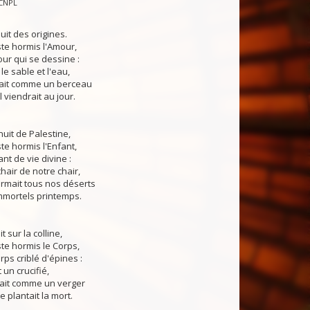
CNPL
it des origines.
iste hormis l'Amour,
ur qui se dessine :
le sable et l'eau,
ait comme un berceau
l viendrait au jour.
uit de Palestine,
ste hormis l'Enfant,
nt de vie divine :
hair de notre chair,
rmait tous nos déserts
mmortels printemps.
t sur la colline,
ste hormis le Corps,
rps criblé d'épines :
un crucifié,
ait comme un verger
e plantait la mort.