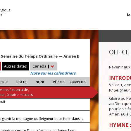
urgique
le
es
OFFICE
 Semaine du Temps Ordinaire — Année B
Autres dates
Canada
|
Revenir aux
Note sur les calendriers
INTROD
IERCE
SEXTE
NONE
VÊPRES
COMPLIES
V/ Dieu, vie
 viens à mon aide,
R/ Seigneur,
eur, à notre secours.
Gloire au Pèr
nuit
au Dieu qui e
pour les siè
Amen. (Allélu
 gravir la montagne du Seigneur et se tenir dans le
t ?
HYMNE :
 bénissez notre Dieu : c'est lui qui donne la vie,