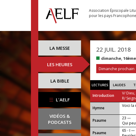
Association Épiscopale Lit
pour les pays Francophon
LA MESSE
22 JUIL. 2018
dimanche, 16ème
LES HEURES
Dimanche prochain
LA BIBLE
LECTURES
LAUDES
T
V/ Dieu,
Introduction
R/ Seign
L'AELF
Voici la 
...
Hymne
VIDÉOS &
23 —
Psaume
PODCASTS
Qui peut
lieu sain
65 - I —
Psaume
Peuples,