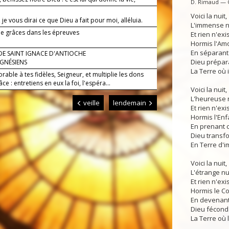
D. Rimaud — 
Voici la nuit,
 je vous dirai ce que Dieu a fait pour moi, alléluia.
L'immense nu
de grâces dans les épreuves
Et rien n'ex
Hormis l'Amo
En séparant 
DE SAINT IGNACE D'ANTIOCHE
Dieu prépar
GNÉSIENS
La Terre où i
orable à tes fidèles, Seigneur, et multiplie les dons
âce : entretiens en eux la foi, l'espéra...
Voici la nuit,
L'heureuse n
veille
lendemain
Et rien n'exi
Hormis l'Enfa
En prenant c
Dieu transfo
En Terre d'i
Voici la nuit,
L'étrange nui
Et rien n'exi
Hormis le Co
En devenant 
Dieu fécond
La Terre où l