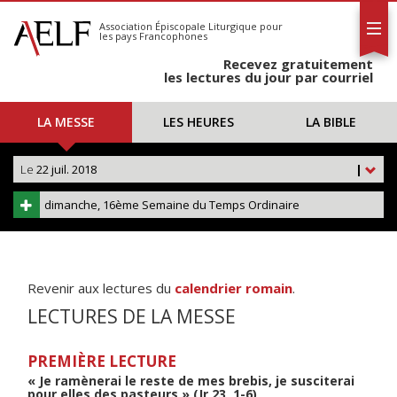
L'AELF
S'abonner
Association Épiscopale Liturgique
pour
les pays Francophones
Calendrier
Recevez gratuitement
Contact
les lectures du jour par courriel
LA MESSE
LES HEURES
LA BIBLE
Le
22 juil. 2018
|
dimanche, 16ème Semaine du Temps Ordinaire
Revenir aux lectures du
calendrier romain
.
LECTURES DE LA MESSE
PREMIÈRE LECTURE
« Je ramènerai le reste de mes brebis, je susciterai
pour elles des pasteurs » (Jr 23, 1-6)