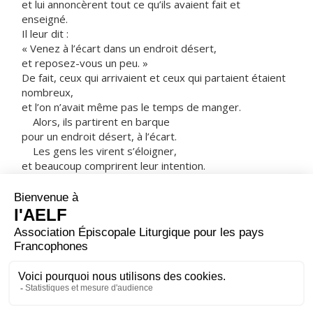
et lui annoncèrent tout ce qu’ils avaient fait et
enseigné.
Il leur dit :
« Venez à l’écart dans un endroit désert,
et reposez-vous un peu. »
De fait, ceux qui arrivaient et ceux qui partaient étaient
nombreux,
et l’on n’avait même pas le temps de manger.
Alors, ils partirent en barque
pour un endroit désert, à l’écart.
Les gens les virent s’éloigner,
et beaucoup comprirent leur intention.
Alors, à pied, de toutes les villes,
ils coururent là-bas
et arrivèrent avant eux.
En débarquant, Jésus vit une grande foule.
Il fut saisi de compassion envers eux,
parce qu’ils étaient comme des brebis sans berger.
Alors, il se mit à les enseigner longuement.
– Acclamons la Parole de Dieu.