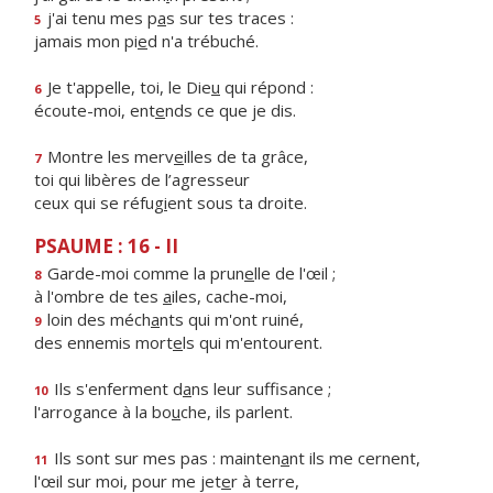
j'ai tenu mes p
a
s sur tes traces :
5
jamais mon pi
e
d n'a trébuché.
Je t'appelle, toi, le Die
u
qui répond :
6
écoute-moi, ent
e
nds ce que je dis.
Montre les merv
e
illes de ta grâce,
7
toi qui libères de l’agresseur
ceux qui se réfug
i
ent sous ta droite.
PSAUME : 16 - II
Garde-moi comme la prun
e
lle de l'œil ;
8
à l'ombre de tes
a
iles, cache-moi,
loin des méch
a
nts qui m'ont ruiné,
9
des ennemis mort
e
ls qui m'entourent.
Ils s'enferment d
a
ns leur suffisance ;
10
l'arrogance à la bo
u
che, ils parlent.
Ils sont sur mes pas : mainten
a
nt ils me cernent,
11
l'œil sur moi, pour me jet
e
r à terre,