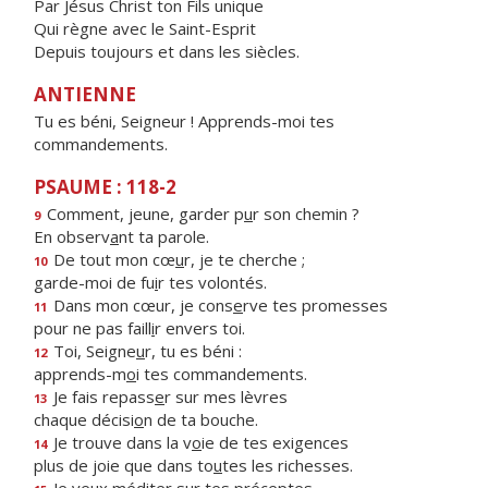
Par Jésus Christ ton Fils unique
Qui règne avec le Saint-Esprit
Depuis toujours et dans les siècles.
ANTIENNE
Tu es béni, Seigneur ! Apprends-moi tes
commandements.
PSAUME : 118-2
Comment, jeune, garder p
u
r son chemin ?
9
En observ
a
nt ta parole.
De tout mon cœ
u
r, je te cherche ;
10
garde-moi de fu
i
r tes volontés.
Dans mon cœur, je cons
e
rve tes promesses
11
pour ne pas faill
i
r envers toi.
Toi, Seigne
u
r, tu es béni :
12
apprends-m
o
i tes commandements.
Je fais repass
e
r sur mes lèvres
13
chaque décisi
o
n de ta bouche.
Je trouve dans la v
o
ie de tes exigences
14
plus de joie que dans to
u
tes les richesses.