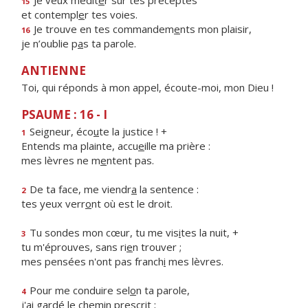
Je veux médit
e
r sur tes préceptes
15
et contempl
e
r tes voies.
Je trouve en tes commandem
e
nts mon plaisir,
16
je n’oublie p
a
s ta parole.
ANTIENNE
Toi, qui réponds à mon appel, écoute-moi, mon Dieu !
PSAUME : 16 - I
Seigneur, éco
u
te la justice ! +
1
Entends ma plainte, accu
e
ille ma prière :
mes lèvres ne m
e
ntent pas.
De ta face, me viendr
a
la sentence :
2
tes yeux verr
o
nt où est le droit.
Tu sondes mon cœur, tu me vis
i
tes la nuit, +
3
tu m'éprouves, sans ri
e
n trouver ;
mes pensées n'ont pas franch
i
mes lèvres.
Pour me conduire sel
o
n ta parole,
4
j'ai gardé le chem
i
n prescrit ;