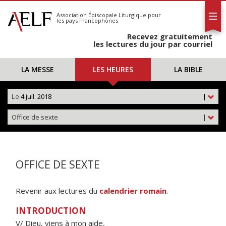
L'AELF
S'abonner
Association Épiscopale Liturgique
pour
les pays Francophones
Calendrier
Recevez gratuitement
Contact
les lectures du jour par courriel
LA MESSE
LES HEURES
LA BIBLE
Le
4 juil. 2018
|
Office de sexte
|
OFFICE DE SEXTE
Revenir aux lectures du
calendrier romain
.
INTRODUCTION
V/ Dieu, viens à mon aide,