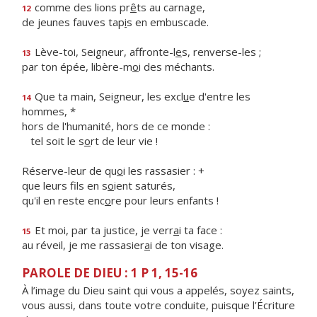
comme des lions pr
ê
ts au carnage,
12
de jeunes fauves tap
i
s en embuscade.
Lève-toi, Seigneur, affronte-l
e
s, renverse-les ;
13
par ton épée, libère-m
o
i des méchants.
Que ta main, Seigneur, les excl
u
e d'entre les
14
hommes, *
hors de l'humanité, hors de ce monde :
tel soit le s
o
rt de leur vie !
Réserve-leur de qu
o
i les rassasier : +
que leurs fils en s
o
ient saturés,
qu'il en reste enc
o
re pour leurs enfants !
Et moi, par ta justice, je verr
a
i ta face :
15
au réveil, je me rassasier
a
i de ton visage.
PAROLE DE DIEU : 1 P 1, 15-16
À l’image du Dieu saint qui vous a appelés, soyez saints,
vous aussi, dans toute votre conduite, puisque l’Écriture