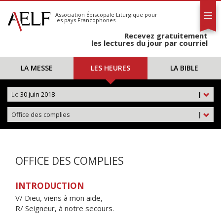
L'AELF
S'abonner
Association Épiscopale Liturgique
pour
les pays Francophones
Calendrier
Recevez gratuitement
Contact
les lectures du jour par courriel
LA MESSE
LES HEURES
LA BIBLE
Le
30 juin 2018
|
Office des complies
|
OFFICE DES COMPLIES
INTRODUCTION
V/ Dieu, viens à mon aide,
R/ Seigneur, à notre secours.