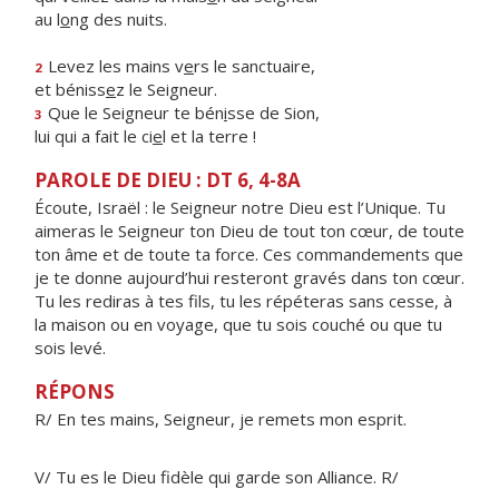
au l
o
ng des nuits.
Levez les mains v
e
rs le sanctuaire,
2
et béniss
e
z le Seigneur.
Que le Seigneur te bén
i
sse de Sion,
3
lui qui a fait le ci
e
l et la terre !
PAROLE DE DIEU : DT 6, 4-8A
Écoute, Israël : le Seigneur notre Dieu est l’Unique. Tu
aimeras le Seigneur ton Dieu de tout ton cœur, de toute
ton âme et de toute ta force. Ces commandements que
je te donne aujourd’hui resteront gravés dans ton cœur.
Tu les rediras à tes fils, tu les répéteras sans cesse, à
la maison ou en voyage, que tu sois couché ou que tu
sois levé.
RÉPONS
R/ En tes mains, Seigneur, je remets mon esprit.
V/ Tu es le Dieu fidèle qui garde son Alliance. R/