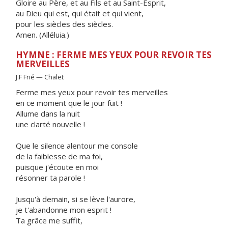
Gloire au Père, et au Fils et au Saint-Esprit,
au Dieu qui est, qui était et qui vient,
pour les siècles des siècles.
Amen. (Alléluia.)
HYMNE : FERME MES YEUX POUR REVOIR TES
MERVEILLES
J.F Frié — Chalet
Ferme mes yeux pour revoir tes merveilles
en ce moment que le jour fuit !
Allume dans la nuit
une clarté nouvelle !
Que le silence alentour me console
de la faiblesse de ma foi,
puisque j'écoute en moi
résonner ta parole !
Jusqu'à demain, si se lève l'aurore,
je t'abandonne mon esprit !
Ta grâce me suffit,