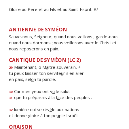
Gloire au Père et au Fils et au Saint-Esprit. R/
ANTIENNE DE SYMÉON
Sauve-nous, Seigneur, quand nous veillons ; garde-nous
quand nous dormons ; nous veillerons avec le Christ et
nous reposerons en paix.
CANTIQUE DE SYMÉON (LC 2)
Maintenant, ô M
a
ître souverain, +
29
tu peux laisser ton servite
u
r s'en aller
en paix, sel
o
n ta parole.
Car mes yeux ont v
u
le salut
30
que tu préparais à la f
a
ce des peuples :
31
lumière qui se rév
è
le aux nations
32
et donne gloire à ton pe
u
ple Israël.
ORAISON