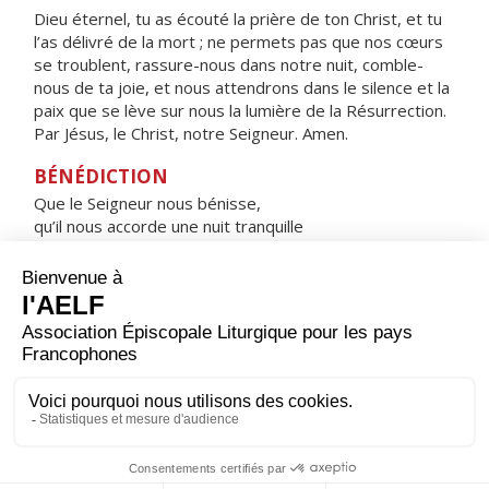
Dieu éternel, tu as écouté la prière de ton Christ, et tu
l’as délivré de la mort ; ne permets pas que nos cœurs
se troublent, rassure-nous dans notre nuit, comble-
nous de ta joie, et nous attendrons dans le silence et la
paix que se lève sur nous la lumière de la Résurrection.
Par Jésus, le Christ, notre Seigneur. Amen.
BÉNÉDICTION
Que le Seigneur nous bénisse,
qu’il nous accorde une nuit tranquille
et nous garde dans la paix. Amen.
HYMNE : HEUREUSE ES-TU, VIERGE MARIE !
Heureuse es-tu, Vierge Marie !
Par toi, le salut est entré dans le monde.
Comblée de gloire, tu te réjouis devant le Seigneur,
tu cries de joie à l'ombre de ses ailes.
Sainte Mère de Dieu,
prie pour nous, pauvres pécheurs.