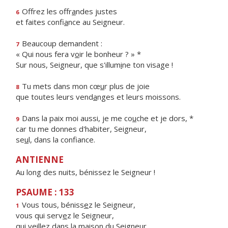
Offrez les offr
a
ndes justes
6
et faites confi
a
nce au Seigneur.
Beaucoup demandent :
7
« Qui nous fera v
o
ir le bonheur ? » *
Sur nous, Seigneur, que s'illum
i
ne ton visage !
Tu mets dans mon cœ
u
r plus de joie
8
que toutes leurs vend
a
nges et leurs moissons.
Dans la paix moi aussi, je me co
u
che et je dors, *
9
car tu me donnes d'habiter, Seigneur,
se
u
l, dans la confiance.
ANTIENNE
Au long des nuits, bénissez le Seigneur !
PSAUME : 133
Vous tous, béniss
e
z le Seigneur,
1
vous qui serv
e
z le Seigneur,
qui veillez dans la mais
o
n du Seigneur