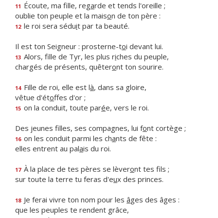
Écoute, ma fille, reg
a
rde et tends l'oreille ;
11
oublie ton peuple et la mais
o
n de ton père :
le roi sera sédu
i
t par ta beauté.
12
Il est ton Seigneur : prosterne-t
o
i devant lui.
Alors, fille de Tyr, les plus r
i
ches du peuple,
13
chargés de présents, quêter
o
nt ton sourire.
Fille de roi, elle est l
à
, dans sa gloire,
14
vêtue d'ét
o
ffes d'or ;
on la conduit, toute par
é
e, vers le roi.
15
Des jeunes filles, ses compagnes, lui f
o
nt cortège ;
on les conduit parmi les ch
a
nts de fête :
16
elles entrent au pal
a
is du roi.
À la place de tes pères se lèver
o
nt tes fils ;
17
sur toute la terre tu feras d'e
u
x des princes.
Je ferai vivre ton nom pour les
â
ges des âges :
18
que les peuples te rendent grâce,