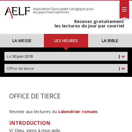
L'AELF
S'abonner
Association Épiscopale Liturgique
pour
les pays Francophones
Calendrier
Recevez gratuitement
Contact
les lectures du jour par courriel
LA MESSE
LES HEURES
LA BIBLE
Le
30 juin 2018
|
Office de tierce
|
OFFICE DE TIERCE
Revenir aux lectures du
calendrier romain
.
INTRODUCTION
V/ Dieu, viens à mon aide,