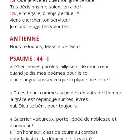
Que je vive et que mon
â
me te loue !
175
Tes décisi
o
ns me soient en aide !
Je m’égare, breb
i
s perdue : *
176
viens chercher ton serviteur.
Je n’oublie p
a
s tes volontés.
ANTIENNE
Nous te louons, Messie de Dieu !
PSAUME : 44 - I
D'heureuses paroles jaill
i
ssent de mon cœur
2
quand je dis mes po
è
mes pour le roi
d'une langue aussi vive que la pl
u
me du scribe !
Tu es beau, comme aucun des enf
a
nts de l'homme,
3
la grâce est répand
u
e sur tes lèvres :
oui, Dieu te bén
i
t pour toujours.
Guerrier valeureux, porte l'épée de nobl
e
sse et
4
d'honneur !
Ton honneur, c'est de cour
i
r au combat
5
pour la justice, la clém
e
nce et la vérité.