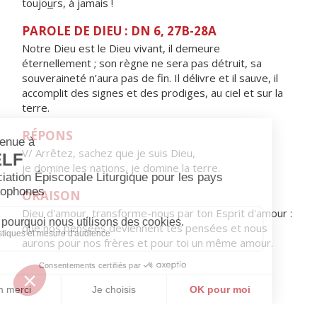
toujo
u
rs, à jamais !
PAROLE DE DIEU : DN 6, 27B-28A
Notre Dieu est le Dieu vivant, il demeure
éternellement ; son règne ne sera pas détruit, sa
souveraineté n’aura pas de fin. Il délivre et il sauve, il
accomplit des signes et des prodiges, au ciel et sur la
terre.
RÉPONS
V/ Arrêtez, sachez que je suis Dieu,
je domine les nations, je domine la terre.
ORAISON
Dieu d'amour, transforme-nous par ton Esprit d'amour :
que nos pensées deviennent tes pensées et nous
aurons pour nos frères et pour toi un même amour.