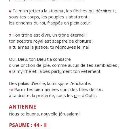
Ta main jettera la stupeur, les fl
è
ches qui déchirent ;
6
sous tes coups, les pe
u
ples s'abattront,
les ennemis du roi, frapp
é
s en plein cœur.
Ton trône est divin, un tr
ô
ne éternel ;
7
ton sceptre royal est sc
e
ptre de droiture :
tu aimes la justice, tu répro
u
ves le mal.
8
Oui, Dieu, ton Die
u
t'a consacré
d'une onction de joie, comme auc
u
n de tes semblables ;
la myrrhe et l'aloès parf
u
ment ton vêtement.
9
Des palais d'ivoire, la mus
i
que t'enchante.
Parmi tes bien-aimées sont des f
lles de roi ;
10
à ta droite, la préférée, sous les
o
rs d'Ophir.
ANTIENNE
Nous te louons, nouvelle Jérusalem !
PSAUME : 44 - II