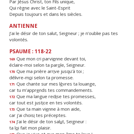
Par Jésus Christ, ton Fils unique,
Qui règne avec le Saint-Esprit
Depuis toujours et dans les siècles.
ANTIENNE
J’ai le désir de ton salut, Seigneur ; je n’oublie pas tes
volontés.
PSAUME : 118-22
Que mon cri parvi
e
nne devant toi,
169
éclaire-moi selon ta par
o
le, Seigneur.
Que ma prière arr
i
ve jusqu’à toi ;
170
délivre-m
o
i selon ta promesse.
Que chante sur mes l
è
vres ta louange,
171
car tu m’appr
e
nds tes commandements.
Que ma langue red
i
se tes promesses,
172
car tout est just
i
ce en tes volontés.
Que ta main vi
e
nne à mon aide,
173
car j’ai chois
i
tes préceptes.
J’ai le désir de ton sal
u
t, Seigneur :
174
ta l
o
i fait mon plaisir.