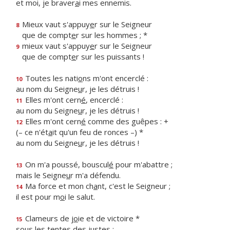
et moi, je braver
a
i mes ennemis.
Mieux vaut s'appuy
e
r sur le Seigneur
8
que de compt
e
r sur les hommes ; *
mieux vaut s'appuy
e
r sur le Seigneur
9
que de compt
e
r sur les puissants !
Toutes les nati
o
ns m'ont encerclé :
10
au nom du Seigne
u
r, je les détruis !
Elles m'ont cern
é
, encerclé :
11
au nom du Seigne
u
r, je les détruis !
Elles m'ont cern
é
comme des guêpes : +
12
(– ce n'ét
a
it qu'un feu de ronces –) *
au nom du Seigne
u
r, je les détruis !
On m'a poussé, bouscul
é
pour m'abattre ;
13
mais le Seigne
u
r m'a défendu.
Ma force et mon ch
a
nt, c'est le Seigneur ;
14
il est pour m
o
i le salut.
Clameurs de j
o
ie et de victoire *
15
sous les t
e
ntes des justes :