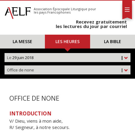
L'AELF
S'abonner
Association Épiscopale Liturgique
pour
les pays Francophones
Calendrier
Recevez gratuitement
Contact
les lectures du jour par courriel
LA MESSE
LES HEURES
LA BIBLE
Le
29 juin 2018
|
Office de none
|
OFFICE DE NONE
INTRODUCTION
V/ Dieu, viens à mon aide,
R/ Seigneur, à notre secours.