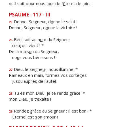
qu'il soit pour nous jour de f
ê
te et de joie !
PSAUME : 117 - III
Donne, Seigneur, d
o
nne le salut !
25
Donne, Seigneur, d
o
nne la victoire !
Béni soit au n
o
m du Seigneur
26
celu
i
qui vient ! *
De la mais
o
n du Seigneur,
no
u
s vous bénissons !
Dieu, le Seigne
u
r, nous illumine. *
27
Rameaux en main, formez vos cortèges
jusqu'aupr
è
s de l'autel.
Tu es mon Die
u
, je te rends grâce, *
28
mon Die
u
, je t'exalte !
Rendez grâce au Seigne
u
r : Il est bon ! *
29
Étern
e
l est son amour !