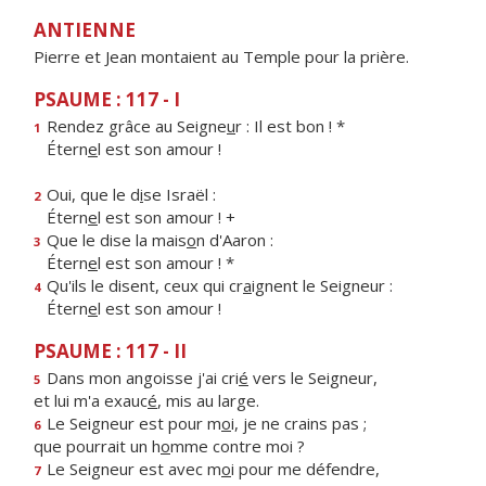
ANTIENNE
Pierre et Jean montaient au Temple pour la prière.
PSAUME : 117 - I
Rendez grâce au Seigne
u
r : Il est bon ! *
1
Étern
e
l est son amour !
Oui, que le d
i
se Israël :
2
Étern
e
l est son amour ! +
Que le dise la mais
o
n d'Aaron :
3
Étern
e
l est son amour ! *
Qu'ils le disent, ceux qui cr
a
ignent le Seigneur :
4
Étern
e
l est son amour !
PSAUME : 117 - II
Dans mon angoisse j'ai cri
é
vers le Seigneur,
5
et lui m'a exauc
é
, mis au large.
Le Seigneur est pour m
o
i, je ne crains pas ;
6
que pourrait un h
o
mme contre moi ?
Le Seigneur est avec m
o
i pour me défendre,
7