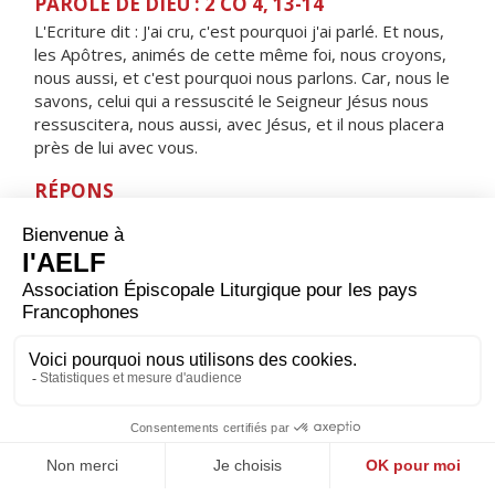
PAROLE DE DIEU : 2 CO 4, 13-14
L'Ecriture dit : J'ai cru, c'est pourquoi j'ai parlé. Et nous,
les Apôtres, animés de cette même foi, nous croyons,
nous aussi, et c'est pourquoi nous parlons. Car, nous le
savons, celui qui a ressuscité le Seigneur Jésus nous
ressuscitera, nous aussi, avec Jésus, et il nous placera
près de lui avec vous.
RÉPONS
V/ Réjouissez-vous, exultez, dit le Seigneur,
vos noms sont inscrits dans les cieux.
ORAISON
Seigneur, tu nous as donné ce jour de sainte joie pour
fêter les bienheureux Apôtres Pierre et Paul ; accorde à
ton Église une fidélité parfaite à leur enseignement,
puisqu'elle reçut par eux la première annonce de la foi.