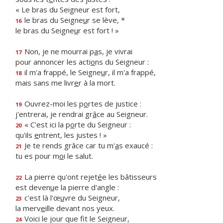
« Le bras du Seigneur est fort,
le bras du Seigne
u
r se lève, *
16
le bras du Seigne
u
r est fort ! »
Non, je ne mourrai p
a
s, je vivrai
17
pour annoncer les acti
o
ns du Seigneur :
il m'a frappé, le Seigne
u
r, il m'a frappé,
18
mais sans me livr
e
r à la mort.
Ouvrez-moi les p
o
rtes de justice :
19
j'entrerai, je rendrai gr
â
ce au Seigneur.
« C'est ici la p
o
rte du Seigneur :
20
qu'ils
e
ntrent, les justes ! »
Je te rends grâce car tu m'
a
s exaucé :
21
tu es pour m
o
i le salut.
La pierre qu'ont rejet
é
e les bâtisseurs
22
est deven
u
e la pierre d'angle :
c'est là l'œ
u
vre du Seigneur,
23
la merv
e
ille devant nos yeux.
Voici le jour que f
t le Seigneur,
24