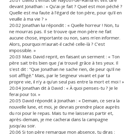
20.01 David s’enfuit de Nayoth-de-Rama et vint dire
devant Jonathan : « Qu’ai-je fait ? Quel est mon péché ?
Quelle est ma faute à l’égard de ton père, pour qu’il en
veuille à ma vie ? »
20.02 Jonathan lui répondit : « Quelle horreur ! Non, tu
ne mourras pas. Il se trouve que mon père ne fait
aucune chose, importante ou non, sans m’en informer.
Alors, pourquoi m’aurait-il caché celle-là ? C’est
impossible. »
20.03 Mais David reprit, en faisant un serment : « Ton
père sait très bien que j’ai trouvé grâce à tes yeux. Il
s’est dit : “Que Jonathan ne sache rien, de peur qu’il ne
soit affligé.” Mais, par le Seigneur vivant et par ta
propre vie, il n’y a qu’un seul pas entre la mort et moi ! »
20.04 Jonathan dit à David : « À quoi penses-tu ? Je le
ferai pour toi. »
20.05 David répondit à Jonathan : « Demain, ce sera la
nouvelle lune, et moi, je devrais prendre place auprès
du roi pour le repas. Mais tu me laisseras partir et,
après-demain, je me cacherai dans la campagne
jusqu’au soir.
20.06 Si ton père remarque mon absence, tu diras :