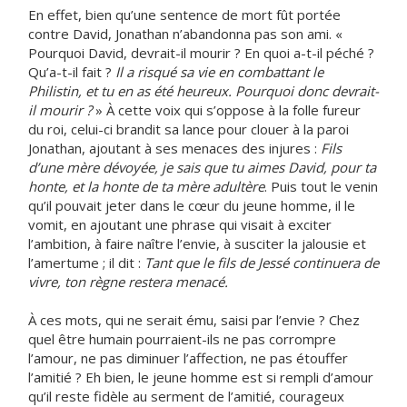
En effet, bien qu’une sentence de mort fût portée
contre David, Jonathan n’abandonna pas son ami. «
Pourquoi David, devrait-il mourir ? En quoi a-t-il péché ?
Qu’a-t-il fait ?
Il a risqué sa vie en combattant le
Philistin, et tu en as été heureux. Pourquoi donc devrait-
il mourir ?
» À cette voix qui s’oppose à la folle fureur
du roi, celui-ci brandit sa lance pour clouer à la paroi
Jonathan, ajoutant à ses menaces des injures :
Fils
d’une mère dévoyée, je sais que tu aimes David, pour ta
honte, et la honte de ta mère adultère
. Puis tout le venin
qu’il pouvait jeter dans le cœur du jeune homme, il le
vomit, en ajoutant une phrase qui visait à exciter
l’ambition, à faire naître l’envie, à susciter la jalousie et
l’amertume ; il dit :
Tant que le fils de Jessé continuera de
vivre, ton règne restera menacé.
À ces mots, qui ne serait ému, saisi par l’envie ? Chez
quel être humain pourraient-ils ne pas corrompre
l’amour, ne pas diminuer l’affection, ne pas étouffer
l’amitié ? Eh bien, le jeune homme est si rempli d’amour
qu’il reste fidèle au serment de l’amitié, courageux