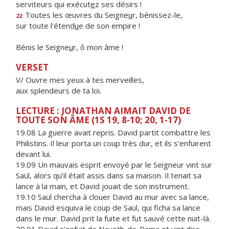
serviteurs qui exécut
e
z ses désirs !
Toutes les œuvres du Seigne
u
r, bénissez-le,
22
sur toute l'étend
u
e de son empire !
Bénis le Seigne
u
r, ô mon âme !
VERSET
V/ Ouvre mes yeux à tes merveilles,
aux splendeurs de ta loi.
LECTURE : JONATHAN AIMAIT DAVID DE
TOUTE SON ÂME (1S 19, 8-10; 20, 1-17)
19.08 La guerre avait repris. David partit combattre les
Philistins. Il leur porta un coup très dur, et ils s’enfuirent
devant lui.
19.09 Un mauvais esprit envoyé par le Seigneur vint sur
Saül, alors qu’il était assis dans sa maison. Il tenait sa
lance à la main, et David jouait de son instrument.
19.10 Saül chercha à clouer David au mur avec sa lance,
mais David esquiva le coup de Saül, qui ficha sa lance
dans le mur. David prit la fuite et fut sauvé cette nuit-là.