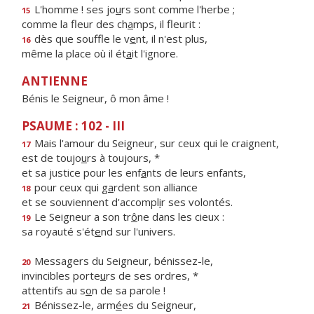
L'homme ! ses jo
u
rs sont comme l'herbe ;
15
comme la fleur des ch
a
mps, il fleurit :
dès que souffle le v
e
nt, il n'est plus,
16
même la place où il ét
a
it l'ignore.
ANTIENNE
Bénis le Seigneur, ô mon âme !
PSAUME : 102 - III
Mais l'amour du Seigneur, sur ceux qui le craignent,
17
est de toujo
u
rs à toujours, *
et sa justice pour les enf
a
nts de leurs enfants,
pour ceux qui g
a
rdent son alliance
18
et se souviennent d'accompl
i
r ses volontés.
Le Seigneur a son tr
ô
ne dans les cieux :
19
sa royauté s'ét
e
nd sur l'univers.
Messagers du Seigneur, bénissez-le,
20
invincibles porte
u
rs de ses ordres, *
attentifs au s
o
n de sa parole !
Bénissez-le, arm
é
es du Seigneur,
21