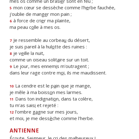
mes os comme un brasi
e
r sont en feu ;
mon cœur se dessèche comme l'h
e
rbe fauchée,
5
j'oublie de mang
e
r mon pain ;
à force de cri
e
r ma plainte,
6
ma peau c
o
lle à mes os.
Je ressemble au corbea
u
du désert,
7
je suis pareil à la hul
o
tte des ruines :
je v
e
ille la nuit,
8
comme un oiseau solit
a
ire sur un toit.
Le jour, mes ennem
i
s m'outragent ;
9
dans leur rage contre m
o
i, ils me maudissent.
La cendre est le p
a
in que je mange,
10
je mêle à ma boiss
o
n mes larmes.
Dans ton indignati
o
n, dans ta colère,
11
tu m'as sais
i
et rejeté :
l'ombre g
a
gne sur mes jours,
12
et moi, je me dess
è
che comme l'herbe.
ANTIENNE
Écoute, Seigneur, le cri des malheureux !