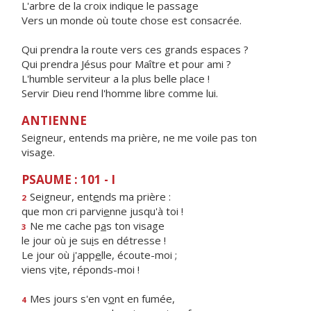
L'arbre de la croix indique le passage
Vers un monde où toute chose est consacrée.
Qui prendra la route vers ces grands espaces ?
Qui prendra Jésus pour Maître et pour ami ?
L'humble serviteur a la plus belle place !
Servir Dieu rend l'homme libre comme lui.
ANTIENNE
Seigneur, entends ma prière, ne me voile pas ton
visage.
PSAUME : 101 - I
Seigneur, ent
e
nds ma prière :
2
que mon cri parvi
e
nne jusqu'à toi !
Ne me cache p
a
s ton visage
3
le jour où je su
i
s en détresse !
Le jour où j'app
e
lle, écoute-moi ;
viens v
i
te, réponds-moi !
Mes jours s'en v
o
nt en fumée,
4