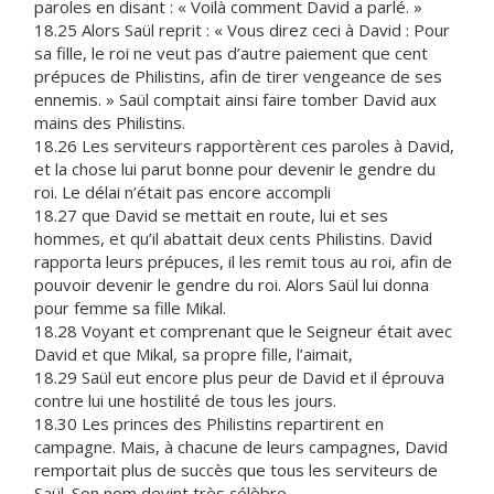
paroles en disant : « Voilà comment David a parlé. »
18.25 Alors Saül reprit : « Vous direz ceci à David : Pour
sa fille, le roi ne veut pas d’autre paiement que cent
prépuces de Philistins, afin de tirer vengeance de ses
ennemis. » Saül comptait ainsi faire tomber David aux
mains des Philistins.
18.26 Les serviteurs rapportèrent ces paroles à David,
et la chose lui parut bonne pour devenir le gendre du
roi. Le délai n’était pas encore accompli
18.27 que David se mettait en route, lui et ses
hommes, et qu’il abattait deux cents Philistins. David
rapporta leurs prépuces, il les remit tous au roi, afin de
pouvoir devenir le gendre du roi. Alors Saül lui donna
pour femme sa fille Mikal.
18.28 Voyant et comprenant que le Seigneur était avec
David et que Mikal, sa propre fille, l’aimait,
18.29 Saül eut encore plus peur de David et il éprouva
contre lui une hostilité de tous les jours.
18.30 Les princes des Philistins repartirent en
campagne. Mais, à chacune de leurs campagnes, David
remportait plus de succès que tous les serviteurs de
Saül. Son nom devint très célèbre.