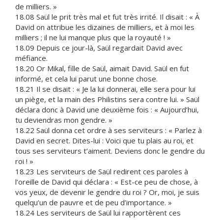
de milliers. »
18.08 Saül le prit très mal et fut très irrité. Il disait : « À
David on attribue les dizaines de milliers, et à moi les
milliers ; il ne lui manque plus que la royauté ! »
18.09 Depuis ce jour-là, Saül regardait David avec
méfiance.
18.20 Or Mikal, fille de Saül, aimait David. Saül en fut
informé, et cela lui parut une bonne chose.
18.21 Il se disait : « Je la lui donnerai, elle sera pour lui
un piège, et la main des Philistins sera contre lui. » Saül
déclara donc à David une deuxième fois : « Aujourd’hui,
tu deviendras mon gendre. »
18.22 Saül donna cet ordre à ses serviteurs : « Parlez à
David en secret. Dites-lui : Voici que tu plais au roi, et
tous ses serviteurs t’aiment. Deviens donc le gendre du
roi ! »
18.23 Les serviteurs de Saül redirent ces paroles à
l’oreille de David qui déclara : « Est-ce peu de chose, à
vos yeux, de devenir le gendre du roi ? Or, moi, je suis
quelqu’un de pauvre et de peu d’importance. »
18.24 Les serviteurs de Saül lui rapportèrent ces