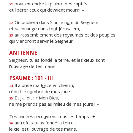
pour entendre la pl
a
inte des captifs
21
et libérer ceux qui dev
a
ient mourir. »
On publiera dans Sion le n
o
m du Seigneur
22
et sa louange dans to
u
t Jérusalem,
au rassemblement des roya
u
mes et des peuples
23
qui viendront serv
i
r le Seigneur.
ANTIENNE
Seigneur, tu as fondé la terre, et les cieux sont
l'ouvrage de tes mains.
PSAUME : 101 - III
Il a brisé ma f
o
rce en chemin,
24
réduit le n
o
mbre de mes jours.
Et j'ai d
i
t : « Mon Dieu,
25
ne me prends pas au milie
u
de mes jours ! »
Tes années reco
u
vrent tous les temps : +
autrefois tu as fond
é
la terre ;
26
le ciel est l'ouvr
a
ge de tes mains.