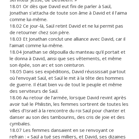
18.01 Or dès que David eut fini de parler à Saül,
Jonathan s’attacha de toute son âme à David et il l’aima
comme lui-même.
18.02 Ce jour-là, Saül retint David et ne lui permit pas
de retourner chez son père.
18.03 Et Jonathan conclut une alliance avec David, car il
l’aimait comme lui-même.
18.04 Jonathan se dépouilla du manteau qu’il portait et
le donna à David, ainsi que ses vêtements, et même
son épée, son arc et son ceinturon.
18.05 Dans ses expéditions, David réussissait partout
où l’envoyait Saül, et Saül le mit à la tête des hommes
de guerre. Il était bien vu de tout le peuple et même
des serviteurs de Saül.
18.06 Au retour de l’armée, lorsque David revint après
avoir tué le Philistin, les femmes sortirent de toutes les
villes d’Israël à la rencontre du roi Saül pour chanter et
danser au son des tambourins, des cris de joie et des
cymbales.
18.07 Les femmes dansaient en se renvoyant ce
refrain : « Saül a tué ses milliers, et David, ses dizaines