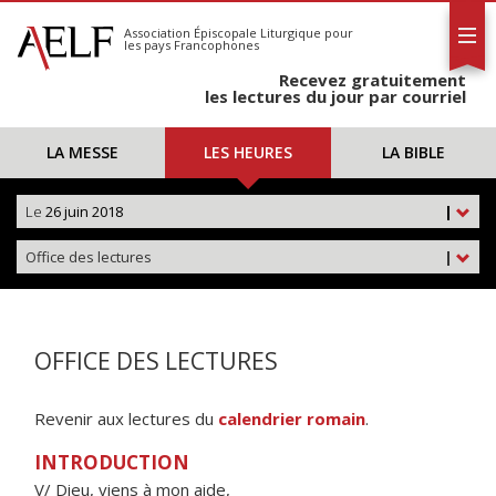
L'AELF
S'abonner
Association Épiscopale Liturgique
pour
les pays Francophones
Calendrier
Recevez gratuitement
Contact
les lectures du jour par courriel
LA MESSE
LES HEURES
LA BIBLE
Le
26 juin 2018
|
Office des lectures
|
OFFICE DES LECTURES
Revenir aux lectures du
calendrier romain
.
INTRODUCTION
V/ Dieu, viens à mon aide,