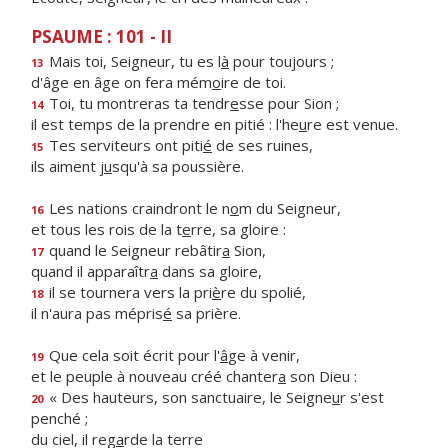
PSAUME : 101 - II
Mais toi, Seigneur, tu es l
à
pour toujours ;
13
d'âge en âge on fera mém
o
ire de toi.
Toi, tu montreras ta tendr
e
sse pour Sion ;
14
il est temps de la prendre en pitié : l'he
u
re est venue.
Tes serviteurs ont piti
é
de ses ruines,
15
ils aiment j
u
squ'à sa poussière.
Les nations craindront le n
o
m du Seigneur,
16
et tous les rois de la t
e
rre, sa gloire :
quand le Seigneur rebâtir
a
Sion,
17
quand il apparaîtr
a
dans sa gloire,
il se tournera vers la pri
è
re du spolié,
18
il n'aura pas mépris
é
sa prière.
Que cela soit écrit pour l'
â
ge à venir,
19
et le peuple à nouveau créé chanter
a
son Dieu :
« Des hauteurs, son sanctuaire, le Seigne
u
r s'est
20
penché ;
du ciel, il reg
a
rde la terre