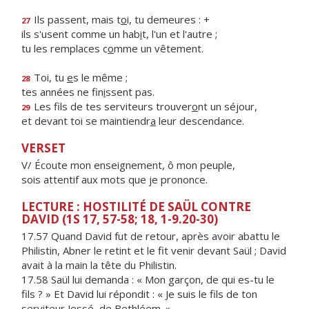
Ils passent, mais t
o
i, tu demeures : +
27
ils s'usent comme un hab
i
t, l'un et l'autre ;
tu les remplaces c
o
mme un vêtement.
Toi, tu
e
s le même ;
28
tes années ne fin
i
ssent pas.
Les fils de tes serviteurs trouver
o
nt un séjour,
29
et devant toi se maintiendr
a
leur descendance.
VERSET
V/ Écoute mon enseignement, ô mon peuple,
sois attentif aux mots que je prononce.
LECTURE : HOSTILITÉ DE SAÜL CONTRE
DAVID (1S 17, 57-58; 18, 1-9.20-30)
17.57 Quand David fut de retour, après avoir abattu le
Philistin, Abner le retint et le fit venir devant Saül ; David
avait à la main la tête du Philistin.
17.58 Saül lui demanda : « Mon garçon, de qui es-tu le
fils ? » Et David lui répondit : « Je suis le fils de ton
serviteur Jessé, de Bethléem. »