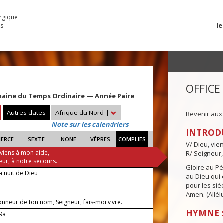
urgique
le
es
OFFICE
maine du Temps Ordinaire — Année Paire
Autres dates
Afrique du Nord
|
Revenir aux
Note sur les calendriers
INTROD
IERCE
SEXTE
NONE
VÊPRES
COMPLIES
V/ Dieu, vie
 viens à mon aide,
R/ Seigneur,
eur, à notre secours.
Gloire au Pèr
a nuit de Dieu
au Dieu qui e
pour les siè
Amen. (Allélu
onneur de ton nom, Seigneur, fais-moi vivre.
HYMNE :
-9a