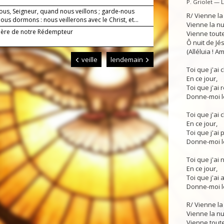
P. Griolet — 
ous, Seigneur, quand nous veillons ; garde-nous
R/ Vienne la
us dormons : nous veillerons avec le Christ, et...
Vienne la n
Mère de notre Rédempteur
Vienne toute
Ô nuit de Jés
(Alléluia ! Am
veille
lendemain
Toi que j'ai
En ce jour,
Toi que j'ai 
Donne-moi le
Toi que j'ai 
En ce jour,
Toi que j'ai p
Donne-moi le
Toi que j'ai 
En ce jour,
Toi que j'ai 
Donne-moi le
R/ Vienne la
Vienne la n
Vienne toute