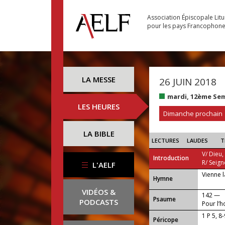
Association Épiscopale Lit
pour les pays Francophon
LA MESSE
26 JUIN 2018
mardi, 12ème Se
LES HEURES
Dimanche prochain
LA BIBLE
LECTURES
LAUDES
T
V/ Dieu,
Introduction
R/ Seign
L'AELF
Vienne l
...
Hymne
VIDÉOS &
142 —
Psaume
PODCASTS
Pour l’h
1 P 5, 8
Péricope