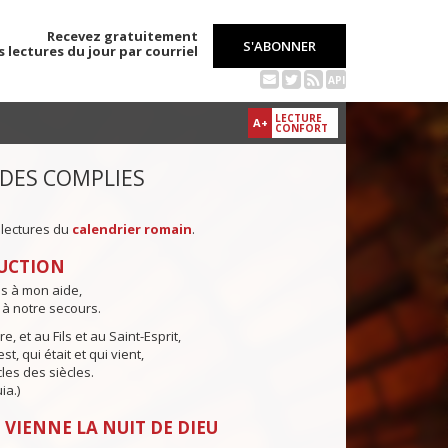
Recevez gratuitement
S'ABONNER
s lectures du jour par courriel
API
LECTURE
A+
CONFORT
 DES COMPLIES
 lectures du
calendrier romain
.
UCTION
ns à mon aide,
 à notre secours.
e, et au Fils et au Saint-Esprit,
st, qui était et qui vient,
cles des siècles.
ia.)
 VIENNE LA NUIT DE DIEU