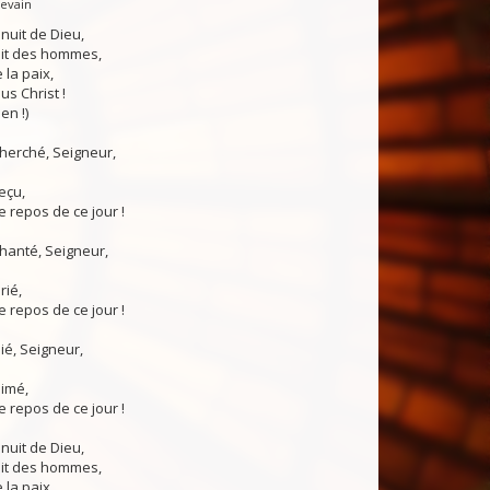
Levain
 nuit de Dieu,
uit des hommes,
 la paix,
us Christ !
en !)
 cherché, Seigneur,
reçu,
 repos de ce jour !
chanté, Seigneur,
rié,
 repos de ce jour !
nié, Seigneur,
aimé,
 repos de ce jour !
 nuit de Dieu,
uit des hommes,
 la paix,