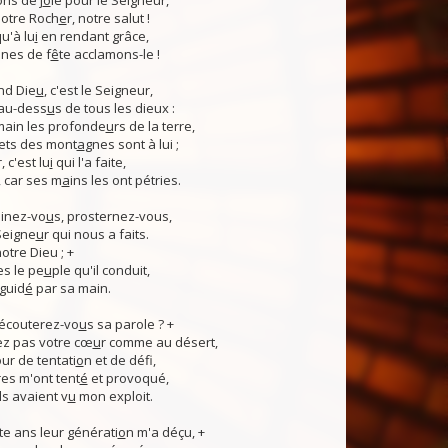
ns de j
o
ie pour le Seigneur,
otre Roch
e
r, notre salut !
u'à lu
i
en rendant grâce,
nes de f
ê
te acclamons-le !
nd Die
u
, c'est le Seigneur,
 au-dess
u
s de tous les dieux :
 main les profonde
u
rs de la terre,
ets des mont
a
gnes sont à lui ;
, c'est lu
i
qui l'a faite,
, car ses m
a
ins les ont pétries.
linez-vo
u
s, prosternez-vous,
Seigne
u
r qui nous a faits.
notre Dieu ; +
s le pe
u
ple qu'il conduit,
guid
é
par sa main.
 écouterez-vo
u
s sa parole ? +
z pas votre cœ
u
r comme au désert,
r de tentati
o
n et de défi,
es m'ont tent
é
et provoqué,
ls avaient v
u
mon exploit.
e ans leur générati
o
n m'a déçu, +