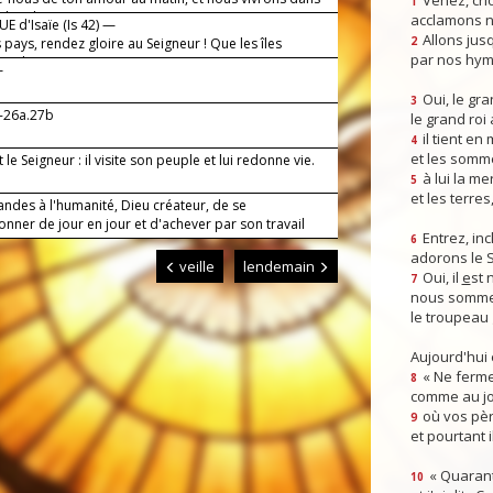
Venez, crio
1
t les chants.
acclamons n
E d'Isaïe (Is 42) —
Allons jusq
 pays, rendez gloire au Seigneur ! Que les îles
2
par nos hym
 sa louange !
—
!
Oui, le gra
3
5-26a.27b
le grand roi
il tient en
4
et les somm
t le Seigneur : il visite son peuple et lui redonne vie.
à lui la mer
5
et les terres
ndes à l'humanité, Dieu créateur, de se
onner de jour en jour et d'achever par son travail
Entrez, inc
6
adorons le 
veille
lendemain
Oui, il
e
st 
7
nous somme
le troupeau 
Aujourd'hui
« Ne ferme
8
comme au jou
où vos pèr
9
et pourtant i
« Quarant
10