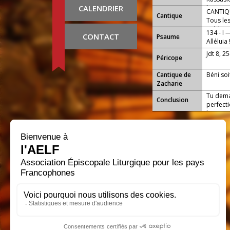
CALENDRIER
la joie e
CANTIQU
Cantique
Tous les
publient
134 - I 
CONTACT
Psaume
Alléluia 
Jdt 8, 2
Péricope
Cantique de
Béni soi
Zacharie
Tu dema
Conclusion
perfecti
l'œu...