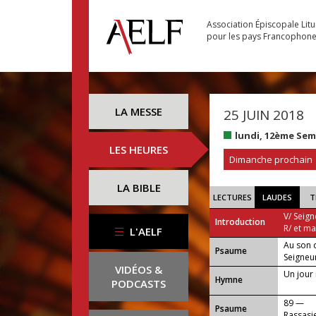
Association Épiscopale Lit
pour les pays Francophon
LA MESSE
25 JUIN 2018
lundi, 12ème Se
LES HEURES
Dimanche prochain
LA BIBLE
LECTURES
LAUDES
T
V/ Seign
Introduction
R/ et m
L'AELF
Au son d
Psaume
Seigneu
VIDÉOS &
Un jou
Hymne
PODCASTS
89 —
Psaume
Rassasi