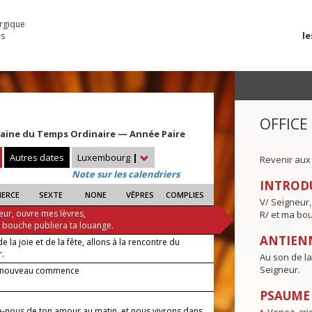
urgique
le
es
OFFICE
maine du Temps Ordinaire — Année Paire
Autres dates
Luxembourg
|
Revenir aux
Note sur les calendriers
INTROD
IERCE
SEXTE
NONE
VÊPRES
COMPLIES
V/ Seigneur,
eur, ouvre mes lèvres,
R/ et ma bou
a bouche publiera ta louange.
ANTIENN
e la joie et de la fête, allons à la rencontre du
r.
Au son de la 
Seigneur.
r nouveau commence
PSAUME I
e-nous de ton amour au matin, et nous vivrons dans