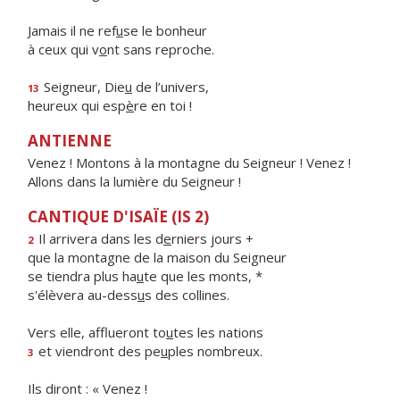
Jamais il ne ref
u
se le bonheur
à ceux qui v
o
nt sans reproche.
Seigneur, Die
u
de l’univers,
13
heureux qui esp
è
re en toi !
ANTIENNE
Venez ! Montons à la montagne du Seigneur ! Venez !
Allons dans la lumière du Seigneur !
CANTIQUE D'ISAÏE (IS 2)
Il arrivera dans les d
e
rniers jours +
2
que la montagne de la maison du Seigneur
se tiendra plus ha
u
te que les monts, *
s'élèvera au-dess
u
s des collines.
Vers elle, afflueront to
u
tes les nations
et viendront des pe
u
ples nombreux.
3
Ils diront : « Venez !