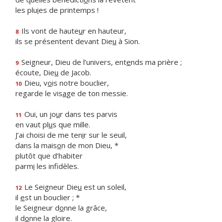
les plu
i
es de printemps !
Ils vont de haute
u
r en hauteur,
8
ils se présentent devant Die
u
à Sion.
Seigneur, Dieu de l’univers, ent
e
nds ma prière ;
9
écoute, Die
u
de Jacob.
Dieu, v
o
is notre bouclier,
10
regarde le vis
a
ge de ton messie.
Oui, un jo
u
r dans tes parvis
11
en vaut pl
u
s que mille.
J’ai choisi de me ten
i
r sur le seuil,
dans la mais
o
n de mon Dieu, *
plutôt que d’habiter
parm
i
les infidèles.
Le Seigneur Die
u
est un soleil,
12
il
e
st un bouclier ; *
le Seigneur d
o
nne la grâce,
il d
o
nne la gloire.