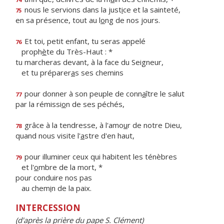
nous le servions dans la just
i
ce et la sainteté,
75
en sa présence, tout au l
o
ng de nos jours.
Et toi, petit enfant, tu seras appelé
76
proph
è
te du Très-Haut : *
tu marcheras devant, à la face du Seigneur,
et tu préparer
a
s ses chemins
pour donner à son peuple de conn
a
ître le salut
77
par la rémissi
o
n de ses péchés,
grâce à la tendresse, à l'amo
u
r de notre Dieu,
78
quand nous visite l'
a
stre d'en haut,
pour illuminer ceux qui habitent les ténèbres
79
et l'
o
mbre de la mort, *
pour conduire nos pas
au chem
i
n de la paix.
INTERCESSION
(d'après la prière du pape S. Clément)