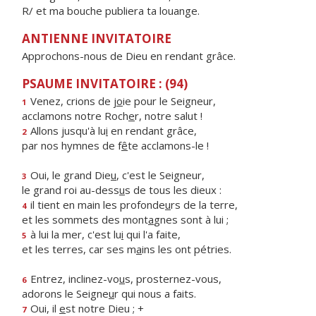
R/ et ma bouche publiera ta louange.
ANTIENNE INVITATOIRE
Approchons-nous de Dieu en rendant grâce.
PSAUME INVITATOIRE : (94)
Venez, crions de j
o
ie pour le Seigneur,
1
acclamons notre Roch
e
r, notre salut !
Allons jusqu'à lu
i
en rendant grâce,
2
par nos hymnes de f
ê
te acclamons-le !
Oui, le grand Die
u
, c'est le Seigneur,
3
le grand roi au-dess
u
s de tous les dieux :
il tient en main les profonde
u
rs de la terre,
4
et les sommets des mont
a
gnes sont à lui ;
à lui la mer, c'est lu
i
qui l'a faite,
5
et les terres, car ses m
a
ins les ont pétries.
Entrez, inclinez-vo
u
s, prosternez-vous,
6
adorons le Seigne
u
r qui nous a faits.
Oui, il
e
st notre Dieu ; +
7