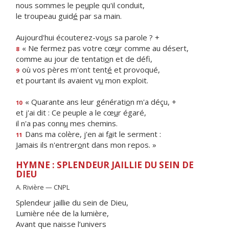
nous sommes le pe
u
ple qu'il conduit,
le troupeau guid
é
par sa main.
Aujourd'hui écouterez-vo
u
s sa parole ? +
« Ne fermez pas votre cœ
u
r comme au désert,
8
comme au jour de tentati
o
n et de défi,
où vos pères m'ont tent
é
et provoqué,
9
et pourtant ils avaient v
u
mon exploit.
« Quarante ans leur générati
o
n m'a déçu, +
10
et j'ai dit : Ce peuple a le cœ
u
r égaré,
il n'a pas conn
u
mes chemins.
Dans ma colère, j'en ai f
a
it le serment :
11
Jamais ils n'entrer
o
nt dans mon repos. »
HYMNE : SPLENDEUR JAILLIE DU SEIN DE
DIEU
A. Rivière — CNPL
Splendeur jaillie du sein de Dieu,
Lumière née de la lumière,
Avant que naisse l’univers