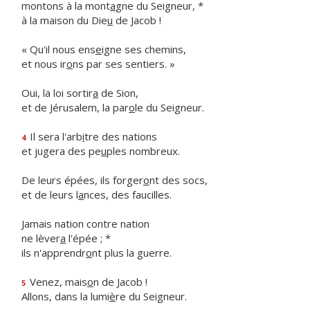
montons à la mont
a
gne du Seigneur, *
à la maison du Die
u
de Jacob !
« Qu'il nous ens
e
igne ses chemins,
et nous ir
o
ns par ses sentiers. »
Oui, la loi sortir
a
de Sion,
et de Jérusalem, la par
o
le du Seigneur.
Il sera l'arb
i
tre des nations
4
et jugera des pe
u
ples nombreux.
De leurs épées, ils forger
o
nt des socs,
et de leurs l
a
nces, des faucilles.
Jamais nation contre nation
ne lèver
a
l'épée ; *
ils n'apprendr
o
nt plus la guerre.
Venez, mais
o
n de Jacob !
5
Allons, dans la lumi
è
re du Seigneur.