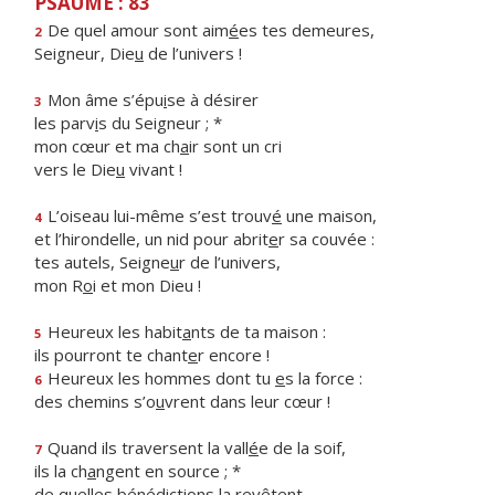
PSAUME : 83
De quel amour sont aim
é
es tes demeures,
2
Seigneur, Die
u
de l’univers !
Mon âme s’épu
i
se à désirer
3
les parv
i
s du Seigneur ; *
mon cœur et ma ch
a
ir sont un cri
vers le Die
u
vivant !
L’oiseau lui-même s’est trouv
é
une maison,
4
et l’hirondelle, un nid pour abrit
e
r sa couvée :
tes autels, Seigne
u
r de l’univers,
mon R
o
i et mon Dieu !
Heureux les habit
a
nts de ta maison :
5
ils pourront te chant
e
r encore !
Heureux les hommes dont tu
e
s la force :
6
des chemins s’o
u
vrent dans leur cœur !
Quand ils traversent la vall
é
e de la soif,
7
ils la ch
a
ngent en source ; *
de quelles bénédicti
o
ns la revêtent