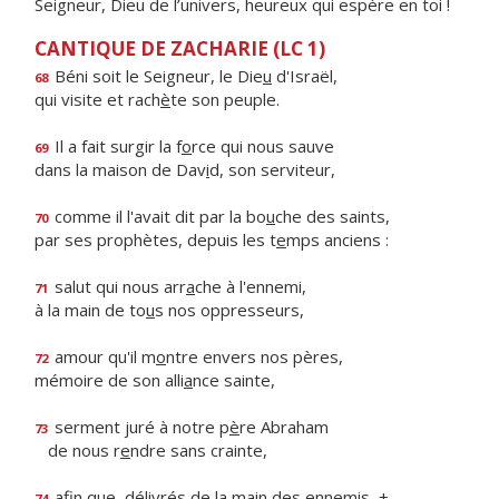
Seigneur, Dieu de l’univers, heureux qui espère en toi !
CANTIQUE DE ZACHARIE (LC 1)
Béni soit le Seigneur, le Die
u
d'Israël,
68
qui visite et rach
è
te son peuple.
Il a fait surgir la f
o
rce qui nous sauve
69
dans la maison de Dav
i
d, son serviteur,
comme il l'avait dit par la bo
u
che des saints,
70
par ses prophètes, depuis les t
e
mps anciens :
salut qui nous arr
a
che à l'ennemi,
71
à la main de to
u
s nos oppresseurs,
amour qu'il m
o
ntre envers nos pères,
72
mémoire de son alli
a
nce sainte,
serment juré à notre p
è
re Abraham
73
de nous r
e
ndre sans crainte,
afin que, délivrés de la m
a
in des ennemis, +
74