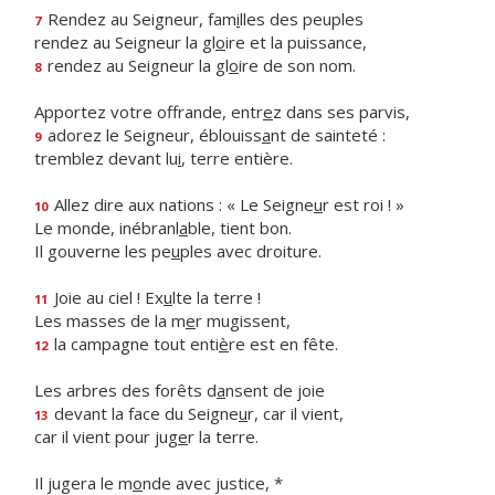
Rendez au Seigneur, fam
i
lles des peuples
7
rendez au Seigneur la gl
o
ire et la puissance,
rendez au Seigneur la gl
o
ire de son nom.
8
Apportez votre offrande, entr
e
z dans ses parvis,
adorez le Seigneur, éblouiss
a
nt de sainteté :
9
tremblez devant lu
i
, terre entière.
Allez dire aux nations : « Le Seigne
u
r est roi ! »
10
Le monde, inébranl
a
ble, tient bon.
Il gouverne les pe
u
ples avec droiture.
Joie au ciel ! Ex
u
lte la terre !
11
Les masses de la m
e
r mugissent,
la campagne tout enti
è
re est en fête.
12
Les arbres des forêts d
a
nsent de joie
devant la face du Seigne
u
r, car il vient,
13
car il vient pour jug
e
r la terre.
Il jugera le m
o
nde avec justice, *