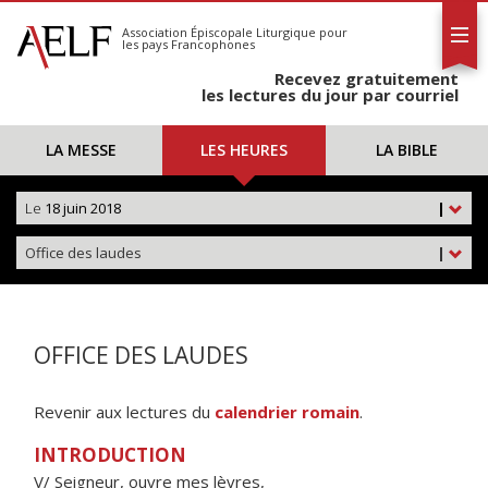
L'AELF
S'abonner
Association Épiscopale Liturgique
pour
les pays Francophones
Calendrier
Recevez gratuitement
Contact
les lectures du jour par courriel
LA MESSE
LES HEURES
LA BIBLE
Le
18 juin 2018
|
Office des laudes
|
OFFICE DES LAUDES
Revenir aux lectures du
calendrier romain
.
INTRODUCTION
V/ Seigneur, ouvre mes lèvres,