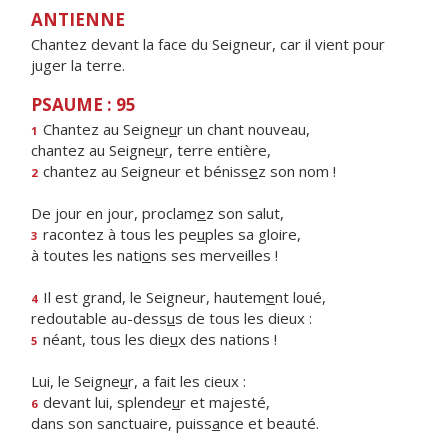
ANTIENNE
Chantez devant la face du Seigneur, car il vient pour
juger la terre.
PSAUME : 95
Chantez au Seigne
u
r un chant nouveau,
1
chantez au Seigne
u
r, terre entière,
chantez au Seigneur et béniss
e
z son nom !
2
De jour en jour, proclam
e
z son salut,
racontez à tous les pe
u
ples sa gloire,
3
à toutes les nati
o
ns ses merveilles !
Il est grand, le Seigneur, hautem
e
nt loué,
4
redoutable au-dess
u
s de tous les dieux :
néant, tous les die
u
x des nations !
5
Lui, le Seigne
u
r, a fait les cieux :
devant lui, splende
u
r et majesté,
6
dans son sanctuaire, puiss
a
nce et beauté.