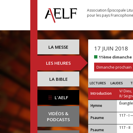
Association Épiscopale Lit
pour les pays Francophon
LA MESSE
17 JUIN 2018
11ème dimanche 
LES HEURES
Dimanche prochain
LA BIBLE
LECTURES
LAUDES
T
V/ Dieu,
Introduction
R/ Seign
L'AELF
Évangil
...
Hymne
VIDÉOS &
117 - I —
Psaume
PODCASTS
117 - II
Psaume