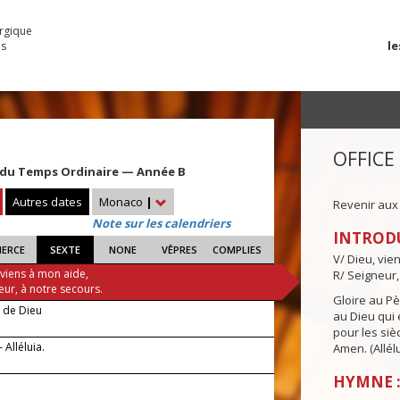
urgique
le
es
OFFICE
du Temps Ordinaire — Année B
Autres dates
Monaco
|
Revenir aux
Note sur les calendriers
INTROD
IERCE
SEXTE
NONE
VÊPRES
COMPLIES
V/ Dieu, vie
 viens à mon aide,
R/ Seigneur,
eur, à notre secours.
Gloire au Pèr
e de Dieu
au Dieu qui e
pour les siè
 Alléluia.
Amen. (Allélu
HYMNE :