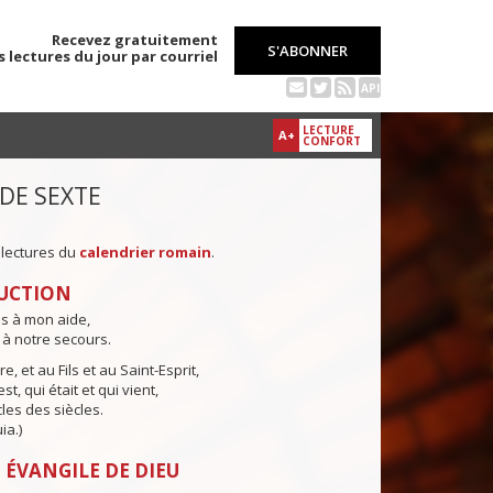
Recevez gratuitement
S'ABONNER
s lectures du jour par courriel
API
LECTURE
A+
CONFORT
 DE SEXTE
 lectures du
calendrier romain
.
UCTION
ns à mon aide,
 à notre secours.
e, et au Fils et au Saint-Esprit,
st, qui était et qui vient,
cles des siècles.
ia.)
 ÉVANGILE DE DIEU