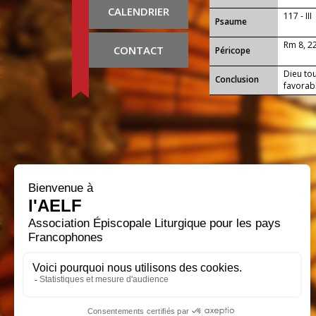
CALENDRIER
117 - III
Psaume
Rm 8, 2
CONTACT
Péricope
Dieu tou
Conclusion
favorabl
sans toi
grâce ; 
command
ton amo