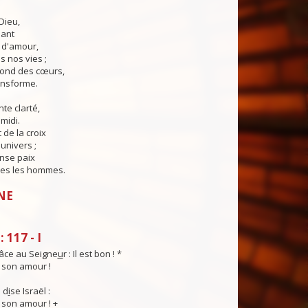
Dieu,
lant
t d'amour,
 nos vies ;
fond des cœurs,
ransforme.
te clarté,
midi.
 de la croix
'univers ;
nse paix
es les hommes.
NE
 117 - I
âce au Seigne
u
r : Il est bon ! *
t son amour !
 d
i
se Israël :
t son amour ! +