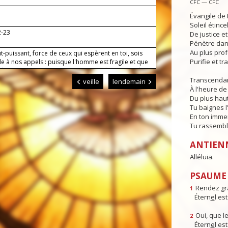
CFC — CFC
Évangile de 
Soleil étince
2-23
De justice e
Pénètre dans
Au plus pro
t-puissant, force de ceux qui espèrent en toi, sois
Purifie et t
e à nos appels : puisque l'homme est fragile et que
 il ne peut rien, donne-nous toujours le secours de ta
ainsi nous pourrons, en observant tes
Transcendan
veille
lendemain
ements, vouloir et agir de manière à répondre à
À l'heure de 
ur.
Du plus haut
Tu baignes l
En ton imme
Tu rassembl
ANTIEN
Alléluia.
PSAUME :
Rendez gr
1
Étern
e
l es
Oui, que le
2
Étern
e
l es