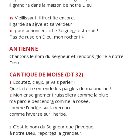
il grandira dans la mais
o
n de notre Dieu.
Vieillissant, il fructif
e encore,
15
il garde sa s
è
ve et sa verdeur
pour annoncer : « Le Seigne
u
r est droit !
16
Pas de ruse en Die
u
, mon rocher ! »
ANTIENNE
Chantons le nom du Seigneur et rendons gloire à notre
Dieu.
CANTIQUE DE MOÏSE (DT 32)
Écoutez, cie
u
x, je vais parler !
1
Que la terre entende les par
o
les de ma bouche !
Mon enseignement ruisseller
a
comme la pluie,
2
ma parole descendr
a
comme la rosée,
comme l'ond
é
e sur la verdure,
comme l'av
e
rse sur l'herbe.
C'est le nom du Seigne
u
r que j'invoque ;
3
à notre Dieu, report
e
z la grandeur.