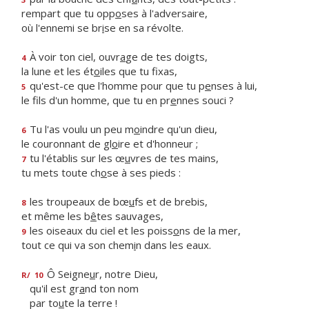
rempart que tu opp
o
ses à l'adversaire,
où l'ennemi se br
i
se en sa révolte.
À voir ton ciel, ouvr
a
ge de tes doigts,
4
la lune et les ét
o
iles que tu fixas,
qu'est-ce que l'homme pour que tu p
e
nses à lui,
5
le fils d'un homme, que tu en pr
e
nnes souci ?
Tu l'as voulu un peu m
o
indre qu'un dieu,
6
le couronnant de gl
o
ire et d'honneur ;
tu l'établis sur les œ
u
vres de tes mains,
7
tu mets toute ch
o
se à ses pieds :
les troupeaux de bœ
u
fs et de brebis,
8
et même les b
ê
tes sauvages,
les oiseaux du ciel et les poiss
o
ns de la mer,
9
tout ce qui va son chem
i
n dans les eaux.
Ô Seigne
u
r, notre Dieu,
R/
10
qu'il est gr
a
nd ton nom
par to
u
te la terre !