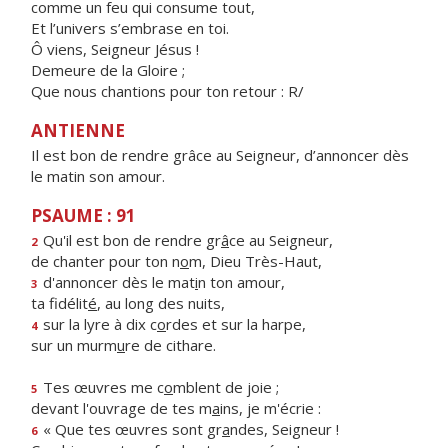
comme un feu qui consume tout,
Et l’univers s’embrase en toi.
Ô viens, Seigneur Jésus !
Demeure de la Gloire ;
Que nous chantions pour ton retour : R/
ANTIENNE
Il est bon de rendre grâce au Seigneur, d’annoncer dès
le matin son amour.
PSAUME : 91
Qu'il est bon de rendre gr
â
ce au Seigneur,
2
de chanter pour ton n
o
m, Dieu Très-Haut,
d'annoncer dès le mat
i
n ton amour,
3
ta fidélit
é
, au long des nuits,
sur la lyre à dix c
o
rdes et sur la harpe,
4
sur un murm
u
re de cithare.
Tes œuvres me c
o
mblent de joie ;
5
devant l'ouvrage de tes m
a
ins, je m'écrie :
« Que tes œuvres sont gr
a
ndes, Seigneur !
6