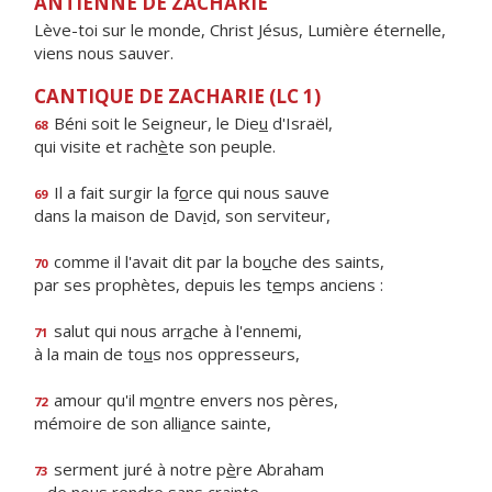
ANTIENNE DE ZACHARIE
Lève-toi sur le monde, Christ Jésus, Lumière éternelle,
viens nous sauver.
CANTIQUE DE ZACHARIE (LC 1)
Béni soit le Seigneur, le Die
u
d'Israël,
68
qui visite et rach
è
te son peuple.
Il a fait surgir la f
o
rce qui nous sauve
69
dans la maison de Dav
i
d, son serviteur,
comme il l'avait dit par la bo
u
che des saints,
70
par ses prophètes, depuis les t
e
mps anciens :
salut qui nous arr
a
che à l'ennemi,
71
à la main de to
u
s nos oppresseurs,
amour qu'il m
o
ntre envers nos pères,
72
mémoire de son alli
a
nce sainte,
serment juré à notre p
è
re Abraham
73