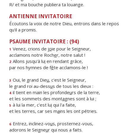
R/ et ma bouche publiera ta louange.
ANTIENNE INVITATOIRE
Écoutons la voix de notre Dieu, entrons dans le repos
qu'il a promis.
PSAUME INVITATOIRE : (94)
Venez, crions de j
o
ie pour le Seigneur,
1
acclamons notre Roch
e
r, notre salut !
Allons jusqu'à lu
i
en rendant grâce,
2
par nos hymnes de f
ê
te acclamons-le !
Oui, le grand Die
u
, c'est le Seigneur,
3
le grand roi au-dess
u
s de tous les dieux :
il tient en main les profonde
u
rs de la terre,
4
et les sommets des mont
a
gnes sont à lui ;
à lui la mer, c'est lu
i
qui l'a faite,
5
et les terres, car ses m
a
ins les ont pétries.
Entrez, inclinez-vo
u
s, prosternez-vous,
6
adorons le Seigne
u
r qui nous a faits.