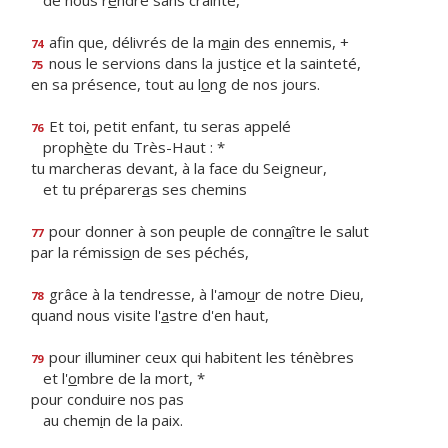
de nous r
e
ndre sans crainte,
afin que, délivrés de la m
a
in des ennemis, +
74
nous le servions dans la just
i
ce et la sainteté,
75
en sa présence, tout au l
o
ng de nos jours.
Et toi, petit enfant, tu seras appelé
76
proph
è
te du Très-Haut : *
tu marcheras devant, à la face du Seigneur,
et tu préparer
a
s ses chemins
pour donner à son peuple de conn
a
ître le salut
77
par la rémissi
o
n de ses péchés,
grâce à la tendresse, à l'amo
u
r de notre Dieu,
78
quand nous visite l'
a
stre d'en haut,
pour illuminer ceux qui habitent les ténèbres
79
et l'
o
mbre de la mort, *
pour conduire nos pas
au chem
i
n de la paix.