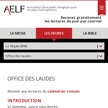
L'AELF
S'abonner
Association Épiscopale Liturgique
pour
les pays Francophones
Calendrier
Recevez gratuitement
Contact
les lectures du jour par courriel
LA MESSE
LES HEURES
LA BIBLE
Le
16 juin 2018
|
Office des laudes
|
OFFICE DES LAUDES
Revenir aux lectures du
calendrier romain
.
INTRODUCTION
V/ Seigneur, ouvre mes lèvres,