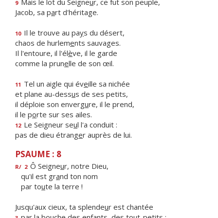
Mais le lot du Seigne
u
r, ce fut son peuple,
9
Jacob, sa p
a
rt d'héritage.
Il le trouve au pa
y
s du désert,
10
chaos de hurlem
e
nts sauvages.
Il l'entoure, il l'él
è
ve, il le garde
comme la prun
e
lle de son œil.
Tel un aigle qui év
e
ille sa nichée
11
et plane au-dess
u
s de ses petits,
il déploie son enverg
u
re, il le prend,
il le p
o
rte sur ses ailes.
Le Seigneur se
u
l l'a conduit :
12
pas de dieu étrang
e
r auprès de lui.
PSAUME : 8
Ô Seigne
u
r, notre Dieu,
R/
2
qu'il est gr
a
nd ton nom
par to
u
te la terre !
Jusqu'aux cieux, ta splende
u
r est chantée
par la bouche des enf
a
nts, des tout-petits :
3