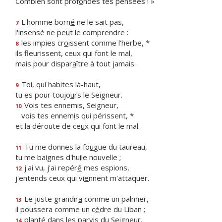
Combien sont prof
o
ndes tes pensées ! »
L'homme born
é
ne le sait pas,
7
l'insensé ne pe
u
t le comprendre :
les impies cr
o
issent comme l'herbe, *
8
ils fleurissent, ceux qui font le mal,
mais pour dispar
a
ître à tout jamais.
Toi, qui hab
i
tes là-haut,
9
tu es pour toujo
u
rs le Seigneur.
Vois tes ennemis, Seigneur,
10
vois tes ennem
i
s qui périssent, *
et la déroute de ce
u
x qui font le mal.
Tu me donnes la fo
u
gue du taureau,
11
tu me baignes d'hu
i
le nouvelle ;
j'ai vu, j'ai repér
é
mes espions,
12
j'entends ceux qui vi
e
nnent m'attaquer.
Le juste grandir
a
comme un palmier,
13
il poussera comme un c
è
dre du Liban ;
planté dans les parv
i
s du Seigneur,
14