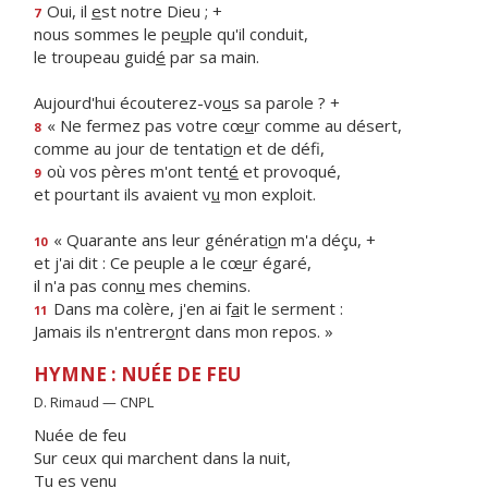
Oui, il
e
st notre Dieu ; +
7
nous sommes le pe
u
ple qu'il conduit,
le troupeau guid
é
par sa main.
Aujourd'hui écouterez-vo
u
s sa parole ? +
« Ne fermez pas votre cœ
u
r comme au désert,
8
comme au jour de tentati
o
n et de défi,
où vos pères m'ont tent
é
et provoqué,
9
et pourtant ils avaient v
u
mon exploit.
« Quarante ans leur générati
o
n m'a déçu, +
10
et j'ai dit : Ce peuple a le cœ
u
r égaré,
il n'a pas conn
u
mes chemins.
Dans ma colère, j'en ai f
a
it le serment :
11
Jamais ils n'entrer
o
nt dans mon repos. »
HYMNE : NUÉE DE FEU
D. Rimaud — CNPL
Nuée de feu
Sur ceux qui marchent dans la nuit,
Tu es venu