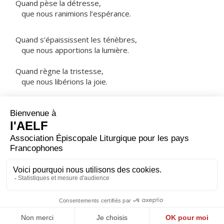
Quand pèse la détresse,
que nous ranimions l’espérance.
Quand s’épaississent les ténèbres,
que nous apportions la lumière.
Quand règne la tristesse,
que nous libérions la joie.
NOTRE PÈRE
ORAISON
Que nos lèvres, notre âme et toute notre vie
proclament ta louange, Seigneur ; et puisque tout notre
être est un don de ta grâce, fais que notre existence te
soit consacrée.