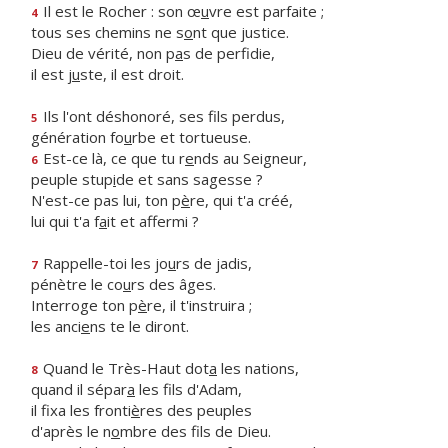
Il est le Rocher : son œ
u
vre est parfaite ;
4
tous ses chemins ne s
o
nt que justice.
Dieu de vérité, non p
a
s de perfidie,
il est j
u
ste, il est droit.
Ils l'ont déshonoré, ses f
ls perdus,
5
génération fo
u
rbe et tortueuse.
Est-ce là, ce que tu r
e
nds au Seigneur,
6
peuple stup
i
de et sans sagesse ?
N'est-ce pas lui, ton p
è
re, qui t'a créé,
lui qui t'a f
a
it et affermi ?
Rappelle-toi les jo
u
rs de jadis,
7
pénètre le co
u
rs des âges.
Interroge ton p
è
re, il t'instruira ;
les anci
e
ns te le diront.
Quand le Très-Haut dot
a
les nations,
8
quand il sépar
a
les fils d'Adam,
il fixa les fronti
è
res des peuples
d'après le n
o
mbre des fils de Dieu.