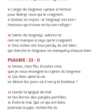
L'ange du Seigneur c
a
mpe à l'entour
8
pour libér
e
r ceux qui le craignent.
Goûtez et voyez : le Seigne
u
r est bon !
9
Heureux qui trouve en lu
i
son refuge !
Saints du Seigne
u
r, adorez-le :
10
rien ne manque à ce
u
x qui le craignent.
Des riches ont tout perd
u
, ils ont faim ;
11
qui cherche le Seigneur ne manquer
a
d'aucun bien.
PSAUME : 33 - II
Venez, mes f
ls, écoutez-moi,
12
que je vous enseigne la cr
a
inte du Seigneur.
Qui donc a
i
me la vie
13
et désire les jours où il verr
a
le bonheur ?
Garde ta l
a
ngue du mal
14
et tes lèvres des par
o
les perfides.
Évite le mal, f
a
is ce qui est bien,
15
poursuis la p
a
ix, recherche-la.