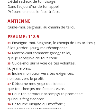
L'éclat radieux de ton visage.
Dans l'aujourd'hui de ton appel,
Prépare en nous le face-à-face.
ANTIENNE
Guide-moi, Seigneur, au chemin de ta loi.
PSAUME : 118-5
Enseigne-moi, Seigneur, le chem
i
n de tes ordres ;
33
à les garder, j’aur
a
i ma récompense.
Montre-moi comment gard
e
r ta loi,
34
que je l’obs
e
rve de tout cœur.
Guide-moi sur la v
o
ie de tes volontés,
35
l
à
, je me plais.
Incline mon cœ
u
r vers tes exigences,
36
non p
a
s vers le profit.
Détourne mes ye
u
x des idoles :
37
que tes chem
i
ns me fassent vivre.
Pour ton serviteur accompl
i
s ta promesse
38
qui nous fer
a
t’adorer.
Détourne l’ins
u
lte qui m’effraie ;
39