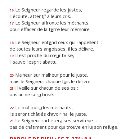
Le Seigneur reg
a
rde les justes,
16
il écoute, attent
i
f à leurs cris.
Le Seigneur affr
o
nte les méchants
17
pour effacer de la t
e
rre leur mémoire.
Le Seigneur ent
e
nd ceux qui l'appellent :
18
de toutes leurs ang
o
isses, il les délivre.
Il est proche du cœ
u
r brisé,
19
il sauve l'espr
i
t abattu.
Malheur sur malhe
u
r pour le juste,
20
mais le Seigneur chaque f
o
is le délivre.
Il veille sur chac
u
n de ses os :
21
pas un ne ser
a
brisé.
Le mal tuer
a
les méchants ;
22
ils seront châtiés d'avoir ha
ï
le juste.
Le Seigneur rachèter
a
ses serviteurs :
23
pas de châtiment pour qui trouve en lu
i
son refuge.