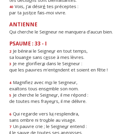
tes décisi
o
ns sont bienfaisantes.
Vois, j’ai désir
é
tes préceptes :
40
par ta just
i
ce fais-moi vivre.
ANTIENNE
Qui cherche le Seigneur ne manquera d’aucun bien.
PSAUME : 33 - I
Je bénirai le Seigne
u
r en tout temps,
2
sa louange sans c
e
sse à mes lèvres.
Je me glorifier
a
i dans le Seigneur :
3
que les pauvres m'ent
e
ndent et soient en fête !
Magnifiez avec m
o
i le Seigneur,
4
exaltons tous ens
e
mble son nom.
Je cherche le Seigne
u
r, il me répond :
5
de toutes mes fraye
u
rs, il me délivre.
Qui regarde vers lu
i
resplendira,
6
sans ombre ni tro
u
ble au visage.
Un pauvre crie ; le Seigne
u
r entend :
7
il le sauve de to
u
tes ses angoisses.