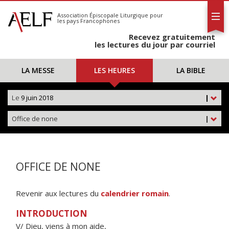
L'AELF
S'abonner
Association Épiscopale Liturgique
pour
les pays Francophones
Calendrier
Recevez gratuitement
Contact
les lectures du jour par courriel
LA MESSE
LES HEURES
LA BIBLE
Le
9 juin 2018
|
Office de none
|
OFFICE DE NONE
Revenir aux lectures du
calendrier romain
.
INTRODUCTION
V/ Dieu, viens à mon aide,