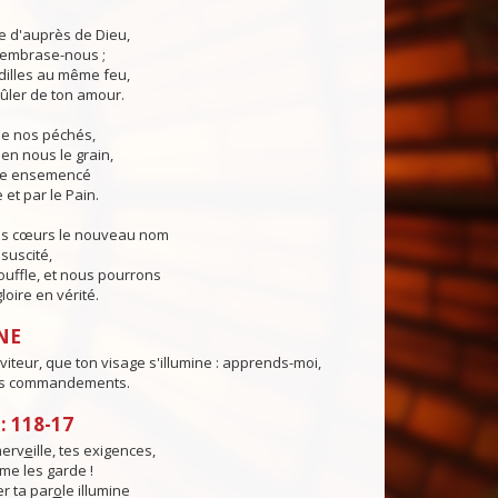
ie d'auprès de Dieu,
, embrase-nous ;
illes au même feu,
ûler de ton amour.
 de nos péchés,
en nous le grain,
ie ensemencé
 et par le Pain.
os cœurs le nouveau nom
suscité,
ouffle, et nous pourrons
loire en vérité.
NE
viteur, que ton visage s'illumine : apprends-moi,
es commandements.
 118-17
merv
e
ille, tes exigences,
me les garde !
r ta par
o
le illumine