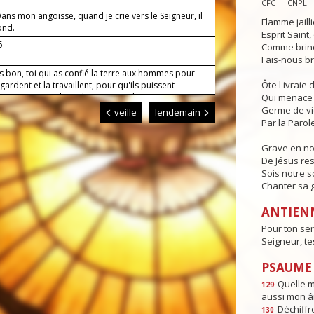
CFC — CNPL
ns mon angoisse, quand je crie vers le Seigneur, il
Flamme jaill
ond.
Esprit Saint
6
Comme brind
Fais-nous br
s bon, toi qui as confié la terre aux hommes pour
Ôte l'ivraie
a gardent et la travaillent, pour qu'ils puissent
ser en s'entraidant, donne-nous de mener nos
Qui menace 
avec un esprit filial envers toi et un esprit fraternel
Germe de v
veille
lendemain
ous. Par Jésus, le Christ, notre Seigneur. Amen.
Par la Parole
Grave en n
De Jésus res
Sois notre s
Chanter sa g
ANTIEN
Pour ton ser
Seigneur, t
PSAUME :
Quelle 
129
aussi mon
â
Déchiffre
130