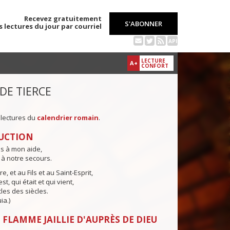
Recevez gratuitement
S'ABONNER
s lectures du jour par courriel
API
LECTURE
A+
CONFORT
 DE TIERCE
 lectures du
calendrier romain
.
UCTION
ns à mon aide,
 à notre secours.
e, et au Fils et au Saint-Esprit,
st, qui était et qui vient,
cles des siècles.
ia.)
 FLAMME JAILLIE D'AUPRÈS DE DIEU