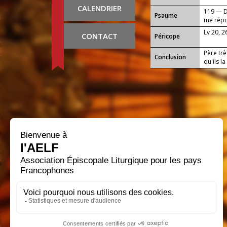
CALENDRIER
119 — Da
Psaume
me rép
Lv 20, 2
CONTACT
Péricope
Père trè
Conclusion
qu'ils l
progres
travaux 
envers t