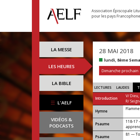
Association Épiscopale Lit
pour les pays Francophon
LA MESSE
28 MAI 2018
lundi, 8ème Sem
LES HEURES
Dimanche prochain
LA BIBLE
LECTURES
LAUDES
T
V/ Dieu,
Introduction
R/ Seign
L'AELF
Flamme 
...
Hymne
VIDÉOS &
118-17 —
Psaume
PODCASTS
apprend
81 — Toi
Psaume