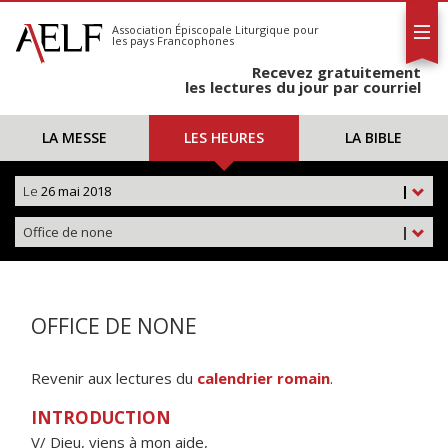
L'AELF
S'abonner
Association Épiscopale Liturgique
pour
les pays Francophones
Calendrier
Recevez gratuitement
Contact
les lectures du jour par courriel
LA MESSE
LES HEURES
LA BIBLE
Le
26 mai 2018
|
Office de none
|
OFFICE DE NONE
Revenir aux lectures du
calendrier romain
.
INTRODUCTION
V/ Dieu, viens à mon aide,