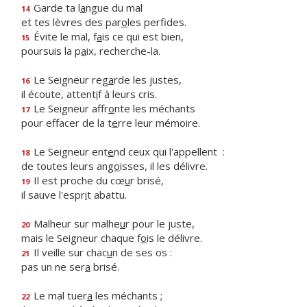
Garde ta l
a
ngue du mal
14
et tes lèvres des par
o
les perfides.
Évite le mal, f
a
is ce qui est bien,
15
poursuis la p
a
ix, recherche-la.
Le Seigneur reg
a
rde les justes,
16
il écoute, attent
i
f à leurs cris.
Le Seigneur affr
o
nte les méchants
17
pour effacer de la t
e
rre leur mémoire.
Le Seigneur ent
e
nd ceux qui l'appellent :
18
de toutes leurs ang
o
isses, il les délivre.
Il est proche du cœ
u
r brisé,
19
il sauve l'espr
i
t abattu.
Malheur sur malhe
u
r pour le juste,
20
mais le Seigneur chaque f
o
is le délivre.
Il veille sur chac
u
n de ses os :
21
pas un ne ser
a
brisé.
Le mal tuer
a
les méchants ;
22