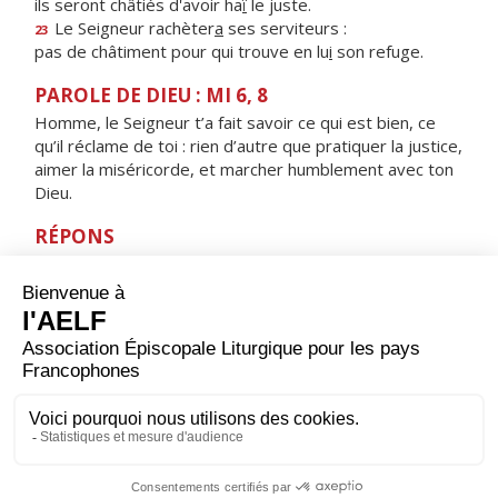
ils seront châtiés d'avoir ha
ï
le juste.
Le Seigneur rachèter
a
ses serviteurs :
23
pas de châtiment pour qui trouve en lu
i
son refuge.
PAROLE DE DIEU : MI 6, 8
Homme, le Seigneur t’a fait savoir ce qui est bien, ce
qu’il réclame de toi : rien d’autre que pratiquer la justice,
aimer la miséricorde, et marcher humblement avec ton
Dieu.
RÉPONS
V/ Je trouve en tes commandements mon plaisir,
Seigneur, je n'oublie pas ta parole.
ORAISON
Écoute-nous, Seigneur, et accorde-nous la paix
profonde que nous te demandons. Ainsi, en te
cherchant tous les jours de notre vie, et soutenus par la
prière de la Vierge Marie, nous parviendrons sans
encombre jusqu'à toi.