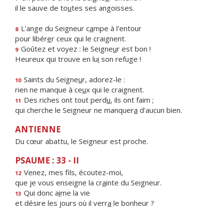
il le sauve de to
u
tes ses angoisses.
L'ange du Seigneur c
a
mpe à l'entour
8
pour libér
e
r ceux qui le craignent.
Goûtez et voyez : le Seigne
u
r est bon !
9
Heureux qui trouve en lu
i
son refuge !
Saints du Seigne
u
r, adorez-le :
10
rien ne manque à ce
u
x qui le craignent.
Des riches ont tout perd
u
, ils ont faim ;
11
qui cherche le Seigneur ne manquer
a
d'aucun bien.
ANTIENNE
Du cœur abattu, le Seigneur est proche.
PSAUME : 33 - II
Venez, mes f
ls, écoutez-moi,
12
que je vous enseigne la cr
a
inte du Seigneur.
Qui donc a
i
me la vie
13
et désire les jours où il verr
a
le bonheur ?