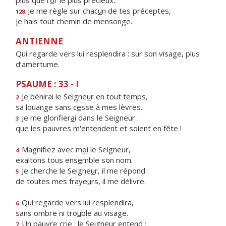
plus que l’
o
r le plus précieux.
Je me règle sur chac
u
n de tes préceptes,
128
je hais tout chem
i
n de mensonge.
ANTIENNE
Qui regarde vers lui resplendira : sur son visage, plus
d’amertume.
PSAUME : 33 - I
Je bénirai le Seigne
u
r en tout temps,
2
sa louange sans c
e
sse à mes lèvres.
Je me glorifier
a
i dans le Seigneur :
3
que les pauvres m'ent
e
ndent et soient en fête !
Magnifiez avec m
o
i le Seigneur,
4
exaltons tous ens
e
mble son nom.
Je cherche le Seigne
u
r, il me répond :
5
de toutes mes fraye
u
rs, il me délivre.
Qui regarde vers lu
i
resplendira,
6
sans ombre ni tro
u
ble au visage.
Un pauvre crie ; le Seigne
u
r entend :
7