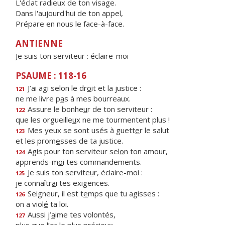
L'éclat radieux de ton visage.
Dans l'aujourd'hui de ton appel,
Prépare en nous le face-à-face.
ANTIENNE
Je suis ton serviteur : éclaire-moi
PSAUME : 118-16
J’ai agi selon le dr
o
it et la justice :
121
ne me livre p
a
s à mes bourreaux.
Assure le bonhe
u
r de ton serviteur :
122
que les orgueille
u
x ne me tourmentent plus !
Mes yeux se sont usés à guett
e
r le salut
123
et les prom
e
sses de ta justice.
Agis pour ton serviteur sel
o
n ton amour,
124
apprends-m
o
i tes commandements.
Je suis ton servite
u
r, éclaire-moi :
125
je connaîtr
a
i tes exigences.
Seigneur, il est t
e
mps que tu agisses :
126
on a viol
é
ta loi.
Aussi j’
a
ime tes volontés,
127