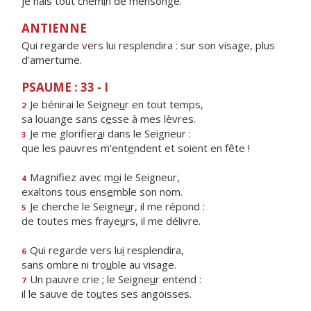
je hais tout chem
i
n de mensonge.
ANTIENNE
Qui regarde vers lui resplendira : sur son visage, plus
d’amertume.
PSAUME : 33 - I
Je bénirai le Seigne
u
r en tout temps,
2
sa louange sans c
e
sse à mes lèvres.
Je me glorifier
a
i dans le Seigneur :
3
que les pauvres m'ent
e
ndent et soient en fête !
Magnifiez avec m
o
i le Seigneur,
4
exaltons tous ens
e
mble son nom.
Je cherche le Seigne
u
r, il me répond :
5
de toutes mes fraye
u
rs, il me délivre.
Qui regarde vers lu
i
resplendira,
6
sans ombre ni tro
u
ble au visage.
Un pauvre crie ; le Seigne
u
r entend :
7
il le sauve de to
u
tes ses angoisses.