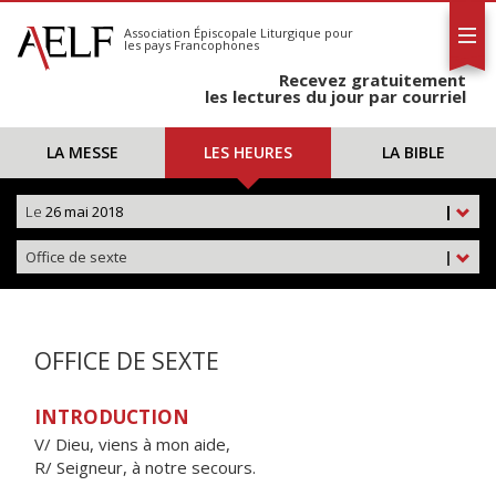
L'AELF
S'abonner
Association Épiscopale Liturgique
pour
les pays Francophones
Calendrier
Recevez gratuitement
Contact
les lectures du jour par courriel
LA MESSE
LES HEURES
LA BIBLE
Le
26 mai 2018
|
Office de sexte
|
OFFICE DE SEXTE
INTRODUCTION
V/ Dieu, viens à mon aide,
R/ Seigneur, à notre secours.