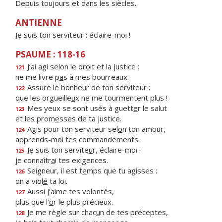
Depuis toujours et dans les siècles.
ANTIENNE
Je suis ton serviteur : éclaire-moi !
PSAUME : 118-16
J’ai agi selon le dr
o
it et la justice :
121
ne me livre p
a
s à mes bourreaux.
Assure le bonhe
u
r de ton serviteur :
122
que les orgueille
u
x ne me tourmentent plus !
Mes yeux se sont usés à guett
e
r le salut
123
et les prom
e
sses de ta justice.
Agis pour ton serviteur sel
o
n ton amour,
124
apprends-m
o
i tes commandements.
Je suis ton servite
u
r, éclaire-moi :
125
je connaîtr
a
i tes exigences.
Seigneur, il est t
e
mps que tu agisses :
126
on a viol
é
ta loi.
Aussi j’
a
ime tes volontés,
127
plus que l’
o
r le plus précieux.
Je me règle sur chac
u
n de tes préceptes,
128