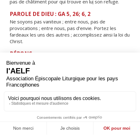
pas de châtiment pour qui trouve en lu
i
son refuge.
PAROLE DE DIEU : GA 5, 26; 6, 2
Ne soyons pas vaniteux ; entre nous, pas de
provocations ; entre nous, pas d’envie. Portez les
fardeaux les uns des autres ; accomplissez ainsi la loi du
Christ.
RÉPONS
V/ Qu’il est bon, qu’il est doux pour des frères,
de vivre ensemble et d’être unis.
ORAISON
Seigneur, foyer brûlant de charité, accorde-nous une
telle ferveur que nous soyons capables de t’aimer plus
que tout et d’aimer nos frères à cause de toi. Par Jésus,
le Christ, notre Seigneur. Amen.