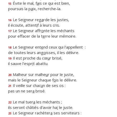
Évite le mal, f
a
is ce qui est bien,
15
poursuis la p
a
ix, recherche-la.
Le Seigneur reg
a
rde les justes,
16
il écoute, attent
i
f à leurs cris.
Le Seigneur affr
o
nte les méchants
17
pour effacer de la t
e
rre leur mémoire.
Le Seigneur ent
e
nd ceux qui l'appellent :
18
de toutes leurs ang
o
isses, il les délivre.
Il est proche du cœ
u
r brisé,
19
il sauve l'espr
i
t abattu.
Malheur sur malhe
u
r pour le juste,
20
mais le Seigneur chaque f
o
is le délivre.
Il veille sur chac
u
n de ses os :
21
pas un ne ser
a
brisé.
Le mal tuer
a
les méchants ;
22
ils seront châtiés d'avoir ha
ï
le juste.
Le Seigneur rachèter
a
ses serviteurs :
23