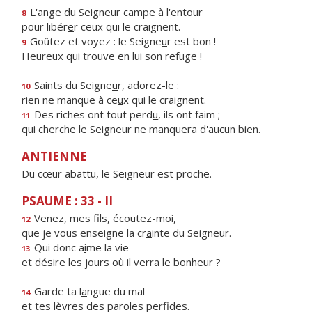
L'ange du Seigneur c
a
mpe à l'entour
8
pour libér
e
r ceux qui le craignent.
Goûtez et voyez : le Seigne
u
r est bon !
9
Heureux qui trouve en lu
i
son refuge !
Saints du Seigne
u
r, adorez-le :
10
rien ne manque à ce
u
x qui le craignent.
Des riches ont tout perd
u
, ils ont faim ;
11
qui cherche le Seigneur ne manquer
a
d'aucun bien.
ANTIENNE
Du cœur abattu, le Seigneur est proche.
PSAUME : 33 - II
Venez, mes f
ls, écoutez-moi,
12
que je vous enseigne la cr
a
inte du Seigneur.
Qui donc a
i
me la vie
13
et désire les jours où il verr
a
le bonheur ?
Garde ta l
a
ngue du mal
14
et tes lèvres des par
o
les perfides.