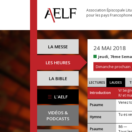
Association Épiscopale Lit
pour les pays Francophon
LA MESSE
24 MAI 2018
jeudi, 7ème Sema
LES HEURES
Dimanche prochain
LA BIBLE
LECTURES
LAUDES
T
V/ Seign
Introduction
R/ et m
L'AELF
Venez t
Psaume
VIDÉOS &
Tu es v
Hymne
PODCASTS
86 —
Psaume
Tous les