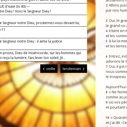
acclamons n
Allons jusq
2
E d'Isaïe (Is 40) —
par nos hym
tre Dieu ! Voici le Seigneur Dieu !
Oui, le gra
3
le Seigneur notre Dieu, prosternez-vous devant lui,
le grand roi
t saint.
0-11
il tient en
4
et les somm
à lui la mer
le Seigneur notre Dieu : il aime la justice.
5
et les terres
en prions, Dieu de miséricorde, sur les hommes qui
Entrez, inc
6
 reçu ta lumière, fais lever ton soleil, Jé...
adorons le 
Oui, il
e
st 
7
veille
lendemain
nous somme
le troupeau 
Aujourd'hui
« Ne ferme
8
comme au jou
où vos pèr
9
et pourtant i
« Quarant
10
et j'ai dit :