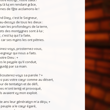
otre Roch
e
r, notre salut !
u'à lu
i
en rendant grâce,
nes de f
ê
te acclamons-le !
nd Die
u
, c'est le Seigneur,
 au-dess
u
s de tous les dieux :
 main les profonde
u
rs de la terre,
ets des mont
a
gnes sont à lui ;
, c'est lu
i
qui l'a faite,
, car ses m
a
ins les ont pétries.
linez-vo
u
s, prosternez-vous,
Seigne
u
r qui nous a faits.
notre Dieu ; +
s le pe
u
ple qu'il conduit,
guid
é
par sa main.
 écouterez-vo
u
s sa parole ? +
z pas votre cœ
u
r comme au désert,
r de tentati
o
n et de défi,
es m'ont tent
é
et provoqué,
ls avaient v
u
mon exploit.
e ans leur générati
o
n m'a déçu, +
 Ce peuple a le cœ
u
r égaré,