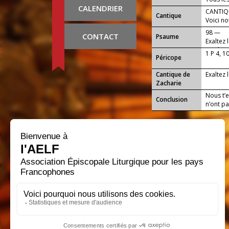
CALENDRIER
CANTIQU
Cantique
Voici no
98 —
CONTACT
Psaume
Exaltez 
car il es
1 P 4, 1
Péricope
Cantique de
Exaltez 
Zacharie
Nous t’
Conclusion
n’ont pas