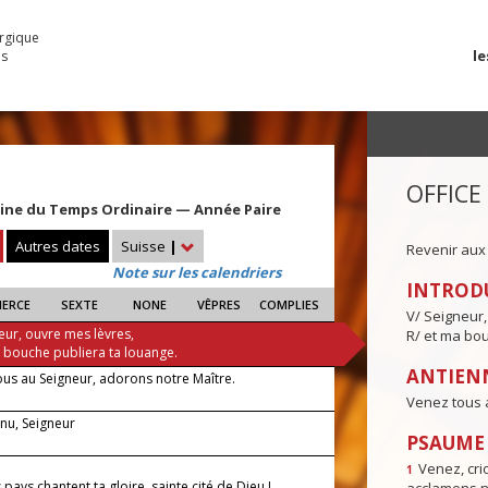
urgique
le
es
OFFICE
ine du Temps Ordinaire — Année Paire
Autres dates
Suisse
|
Revenir aux
Note sur les calendriers
INTROD
IERCE
SEXTE
NONE
VÊPRES
COMPLIES
V/ Seigneur,
eur, ouvre mes lèvres,
R/ et ma bou
a bouche publiera ta louange.
ANTIENN
ous au Seigneur, adorons notre Maître.
Venez tous 
enu, Seigneur
PSAUME I
Venez, crio
1
 pays chantent ta gloire, sainte cité de Dieu !