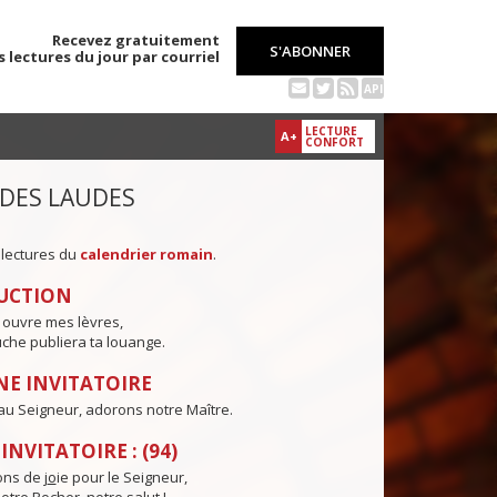
Recevez gratuitement
S'ABONNER
s lectures du jour par courriel
API
LECTURE
A+
CONFORT
 DES LAUDES
 lectures du
calendrier romain
.
UCTION
 ouvre mes lèvres,
che publiera ta louange.
E INVITATOIRE
au Seigneur, adorons notre Maître.
NVITATOIRE : (94)
ns de j
o
ie pour le Seigneur,