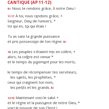
CANTIQUE (AP 11-12)
Nous te rendons grâce, ô notre Dieu !
R/
À toi, nous r
e
ndons grâce, +
11.17
Seigneur, Die
u
de l'univers, *
toi qui es, t
o
i qui étais !
Tu as saisi ta gr
a
nde puissance
et pris possessi
o
n de ton règne.
R/
Les peuples s'étaient m
i
s en colère, +
18
alors, ta col
è
re est venue *
et le temps du jugem
e
nt pour les morts,
le temps de récompenser tes serviteurs,
les s
a
ints, les prophètes, *
ceux qui craignent ton nom,
les pet
i
ts et les grands.
R/
Maintenant voici le salut +
12.10
et le règne et la puiss
a
nce de notre Dieu, *
voici le pouv
o
ir de son Christ !