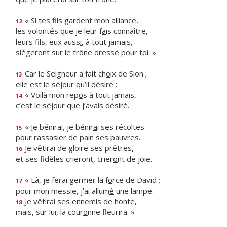
« Si tes fils g
a
rdent mon alliance,
12
les volontés que je leur f
a
is connaître,
leurs fils, eux auss
i
, à tout jamais,
siègeront sur le trône dress
é
pour toi. »
Car le Seigneur a fait ch
o
ix de Sion ;
13
elle est le séjo
u
r qu’il désire :
« Voilà mon rep
o
s à tout jamais,
14
c’est le séjour que j’av
a
is désiré.
« Je bénirai, je bénir
a
i ses récoltes
15
pour rassasier de p
a
in ses pauvres.
Je vêtirai de gl
o
ire ses prêtres,
16
et ses fidèles crieront, crier
o
nt de joie.
« Là, je ferai germer la f
o
rce de David ;
17
pour mon messie, j’ai allum
é
une lampe.
Je vêtirai ses ennem
i
s de honte,
18
mais, sur lui, la cour
o
nne fleurira. »