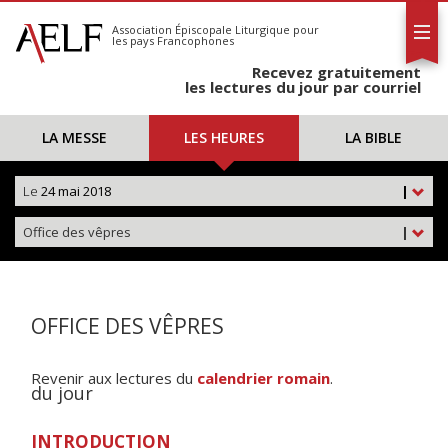
L'AELF
S'abonner
Association Épiscopale Liturgique
pour
les pays Francophones
Calendrier
Recevez gratuitement
Contact
les lectures du jour par courriel
LA MESSE
LES HEURES
LA BIBLE
Le
24 mai 2018
|
Office des vêpres
|
OFFICE DES VÊPRES
Revenir aux lectures du
calendrier romain
.
du jour
INTRODUCTION