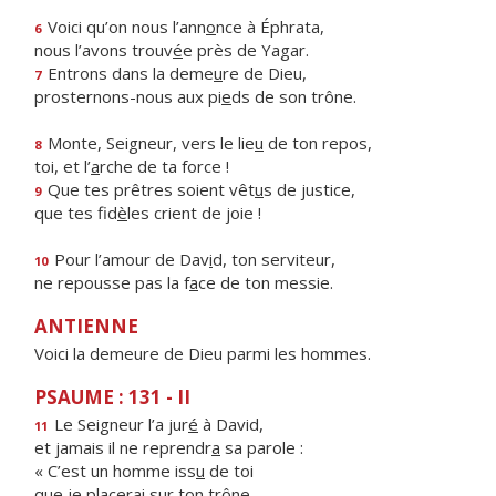
Voici qu’on nous l’ann
o
nce à Éphrata,
6
nous l’avons trouv
é
e près de Yagar.
Entrons dans la deme
u
re de Dieu,
7
prosternons-nous aux pi
e
ds de son trône.
Monte, Seigneur, vers le lie
u
de ton repos,
8
toi, et l’
a
rche de ta force !
Que tes prêtres soient vêt
u
s de justice,
9
que tes fid
è
les crient de joie !
Pour l’amour de Dav
i
d, ton serviteur,
10
ne repousse pas la f
a
ce de ton messie.
ANTIENNE
Voici la demeure de Dieu parmi les hommes.
PSAUME : 131 - II
Le Seigneur l’a jur
é
à David,
11
et jamais il ne reprendr
a
sa parole :
« C’est un homme iss
u
de toi
que je placer
a
i sur ton trône.