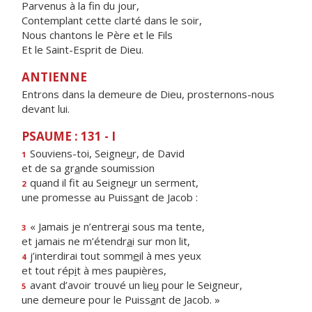
Parvenus à la fin du jour,
Contemplant cette clarté dans le soir,
Nous chantons le Père et le Fils
Et le Saint-Esprit de Dieu.
ANTIENNE
Entrons dans la demeure de Dieu, prosternons-nous
devant lui.
PSAUME : 131 - I
Souviens-toi, Seigne
u
r, de David
1
et de sa gr
a
nde soumission
quand il fit au Seigne
u
r un serment,
2
une promesse au Puiss
a
nt de Jacob :
« Jamais je n’entrer
a
i sous ma tente,
3
et jamais ne m’étendr
a
i sur mon lit,
j’interdirai tout somm
e
il à mes yeux
4
et tout rép
i
t à mes paupières,
avant d’avoir trouvé un lie
u
pour le Seigneur,
5
une demeure pour le Puiss
a
nt de Jacob. »