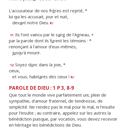
L'accusateur de nos fr
è
res est rejeté, *
lui qui les accusait, jour et nuit,
dev
a
nt notre Dieu.
R/
Ils l'ont vaincu par le s
a
ng de l'Agneau, +
11
par la parole dont ils f
u
rent les témoins : *
renonçant à l'amour d'eux-mêmes,
j
u
squ'à mourir.
Soyez d
o
nc dans la joie, *
12
cieux,
et vous, habit
a
nts des cieux !
R/
PAROLE DE DIEU : 1 P 3, 8-9
Que tout le monde vive parfaitement uni, plein de
sympathie, d’amour fraternel, de tendresse, de
simplicité. Ne rendez pas le mal pour le mal, ni l’insulte
pour l’insulte ; au contraire, appelez sur les autres la
bénédiction puisque, par vocation, vous devez recevoir
en héritage les bénédictions de Dieu.