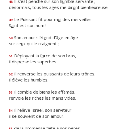
Il s'est penché sur son h
u
mble servante ;
48
désormais, tous les âges me dir
o
nt bienheureuse.
Le Puissant fit pour m
o
i des merveilles ;
49
S
a
int est son nom !
Son amour s'ét
e
nd d'âge en âge
50
sur ce
u
x qui le craignent ;
Déployant la f
o
rce de son bras,
51
il disp
e
rse les superbes.
Il renverse les puiss
a
nts de leurs trônes,
52
il él
è
ve les humbles.
Il comble de bi
e
ns les affamés,
53
renvoie les r
i
ches les mains vides.
Il relève Isra
ë
l, son serviteur,
54
il se souvi
e
nt de son amour,
de la promesse f
a
ite à nos pères,
55