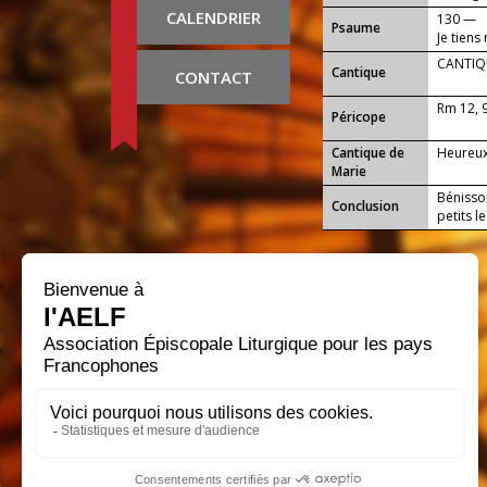
CALENDRIER
130 —
Psaume
Je tiens
CANTIQU
Cantique
CONTACT
Rm 12, 
Péricope
Cantique de
Heureux 
Marie
Bénisson
Conclusion
petits l