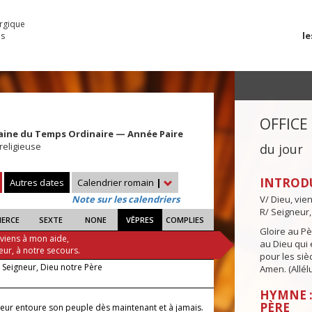
urgique
le
es
OFFICE
aine du Temps Ordinaire — Année Paire
religieuse
du jour
INTROD
Autres dates
Calendrier romain
|
Note sur les calendriers
V/ Dieu, vie
R/ Seigneur,
IERCE
SEXTE
NONE
VÊPRES
COMPLIES
Gloire au Pèr
 viens à mon aide,
au Dieu qui e
eur, à notre secours.
pour les siè
, Seigneur, Dieu notre Père
Amen. (Allélu
HYMNE :
PÈRE
neur entoure son peuple dès maintenant et à jamais.