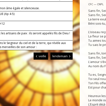
CFC — CNPL
 mon âme égale et silencieuse.
Sans fin, Se
E (Ap 4-5)
Sans fin, Se
La terre exul
Béni sois-tu,
9-12
L’oiseau reço
les artisans de paix : ils seront appelés fils de Dieu !
La fleur se 
Tu aimes tou
s le Seigneur du ciel et de la terre, qui révèle aux
Tu sais le p
es merveilles de son amour :
Sans fin, to
veille
lendemain
Sans fin, Se
L’amour s’é
Au nom du Fi
Tu es, Seign
Toi seul nou
Ton Fils offe
Est pour cha
Heureux les
Le monde ou
L’Esprit déj