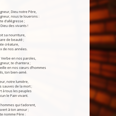
igneur, Dieu notre Père,
igneur, nous te louerons :
te d’allégresse ;
 Dieu des vivants !
it sa nourriture,
pare de beauté ;
te créature,
rix de nos années.
n Verbe en nos paroles,
igneur, te chantera ;
veille en nos cœurs d’hommes
ls, ton bien-aimé.
eur, notre lumière,
s sauves de la mort ;
rt à tous les peuples
cun le Pain vivant.
 hommes qui t’adorent,
vert à ton amour ;
à te nomme Père :