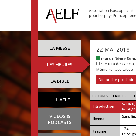
Association Épiscopale Lit
pour les pays Francophon
LA MESSE
22 MAI 2018
mardi, 7ème Sem
Ste Rita de Cascia, 
LES HEURES
Mémoire facultative
Dimanche prochain
LA BIBLE
LECTURES
LAUDES
T
L'AELF
V/ Dieu,
Introduction
R/ Seign
VIDÉOS &
Sans fin
...
Hymne
PODCASTS
124 —
Psaume
Le Seig