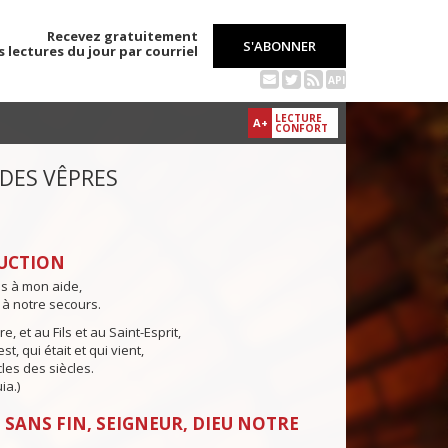
Recevez gratuitement
S'ABONNER
s lectures du jour par courriel
API
LECTURE
A+
CONFORT
 DES VÊPRES
UCTION
ns à mon aide,
 à notre secours.
e, et au Fils et au Saint-Esprit,
st, qui était et qui vient,
cles des siècles.
ia.)
 SANS FIN, SEIGNEUR, DIEU NOTRE