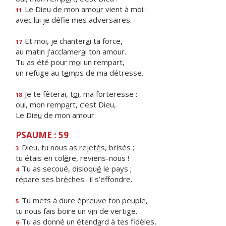
Le Dieu de mon amo
u
r vient à moi :
11
avec lui je déf
e mes adversaires.
Et moi, je chanter
a
i ta force,
17
au matin j’acclamer
a
i ton amour.
Tu as été pour m
o
i un rempart,
un refuge au t
e
mps de ma détresse.
Je te fêterai, t
o
i, ma forteresse :
18
oui, mon remp
a
rt, c’est Dieu,
Le Die
u
de mon amour.
PSAUME : 59
Dieu, tu nous as rejet
é
s, brisés ;
3
tu étais en col
è
re, reviens-nous !
Tu as secoué, disloqu
é
le pays ;
4
répare ses br
è
ches : il s’effondre.
Tu mets à dure épre
u
ve ton peuple,
5
tu nous fais boire un v
i
n de vertige.
Tu as donné un étend
a
rd à tes fidèles,
6