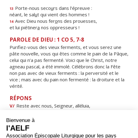
Porte-nous seco
u
rs dans l’épreuve :
13
néant, le sal
u
t qui vient des hommes !
Avec Dieu nous fer
o
ns des prouesses,
14
et lui piétiner
a
nos oppresseurs !
PAROLE DE DIEU : 1 CO 5, 7-8
Purifiez-vous des vieux ferments, et vous serez une
pâte nouvelle, vous qui êtes comme le pain de la Pâque,
celui qui n’a pas fermenté. Voici que le Christ, notre
agneau pascal, a été immolé. Célébrons donc la Fête
non pas avec de vieux ferments : la perversité et le
vice ; mais avec du pain non fermenté : la droiture et la
vérité.
RÉPONS
V/
Reste avec nous, Seigneur, alléluia,
le soir approche, alléluia.
ORAISON
Tu nous recrées, Seigneur, pour la vie éternelle dans la