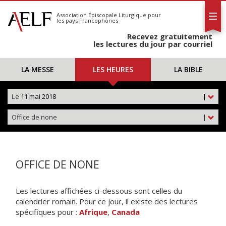
L'AELF
S'abonner
Association Épiscopale Liturgique
pour
les pays Francophones
Calendrier
Recevez gratuitement
Contact
les lectures du jour par courriel
LA MESSE
LES HEURES
LA BIBLE
Le
11 mai 2018
|
Office de none
|
OFFICE DE NONE
Les lectures affichées ci-dessous sont celles du
calendrier romain. Pour ce jour, il existe des lectures
spécifiques pour :
Afrique
,
Canada