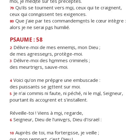
moi, je méd
i
te sur tes préceptes.
Qu’ils se tournent vers m
o
i, ceux qui te craignent,
79
ceux qui conn
a
issent tes exigences.
Que j’aie par tes commandem
e
nts le cœur intègre :
80
alors je ne serai p
a
s humilié.
PSAUME : 58
Délivre-moi de mes ennem
i
s, mon Dieu ;
2
de mes agresse
u
rs, protège-moi.
Délivre-moi des h
o
mmes criminels ;
3
des meurtri
e
rs, sauve-moi.
Voici qu’on me prép
a
re une embuscade :
4
des puissants se j
e
ttent sur moi.
Je n’ai commis ni faute, ni péché, ni le m
a
l, Seigneur,
5
pourtant ils acco
u
rent et s’installent.
Réveille-toi ! Viens à m
o
i, regarde,
Seigneur, Dieu de l’univ
e
rs, Dieu d’Israël :
6
Auprès de toi, ma forter
e
sse, je veille ;
10
oui, mon remp
a
rt, c’est Dieu !