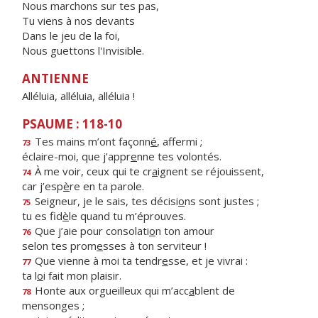
Nous marchons sur tes pas,
Tu viens à nos devants
Dans le jeu de la foi,
Nous guettons l'Invisible.
ANTIENNE
Alléluia, alléluia, alléluia !
PSAUME : 118-10
Tes mains m’ont façonn
é
, affermi ;
73
éclaire-moi, que j’appr
e
nne tes volontés.
À me voir, ceux qui te cr
a
ignent se réjouissent,
74
car j’esp
è
re en ta parole.
Seigneur, je le sais, tes décisi
o
ns sont justes ;
75
tu es fid
è
le quand tu m’éprouves.
Que j’aie pour consolati
o
n ton amour
76
selon tes prom
e
sses à ton serviteur !
Que vienne à moi ta tendr
e
sse, et je vivrai :
77
ta l
o
i fait mon plaisir.
Honte aux orgueilleux qui m’acc
a
blent de
78
mensonges ;