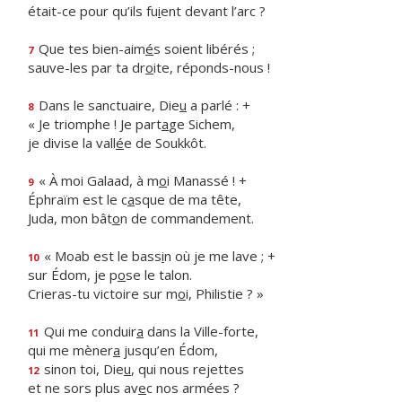
était-ce pour qu’ils fu
i
ent devant l’arc ?
Que tes bien-aim
é
s soient libérés ;
7
sauve-les par ta dr
o
ite, réponds-nous !
Dans le sanctuaire, Die
u
a parlé : +
8
« Je triomphe ! Je part
a
ge Sichem,
je divise la vall
é
e de Soukkôt.
« À moi Galaad, à m
o
i Manassé ! +
9
Éphraïm est le c
a
sque de ma tête,
Juda, mon bât
o
n de commandement.
« Moab est le bass
i
n où je me lave ; +
10
sur Édom, je p
o
se le talon.
Crieras-tu victoire sur m
o
i, Philistie ? »
Qui me conduir
a
dans la Ville-forte,
11
qui me mèner
a
jusqu’en Édom,
sinon toi, Die
u
, qui nous rejettes
12
et ne sors plus av
e
c nos armées ?