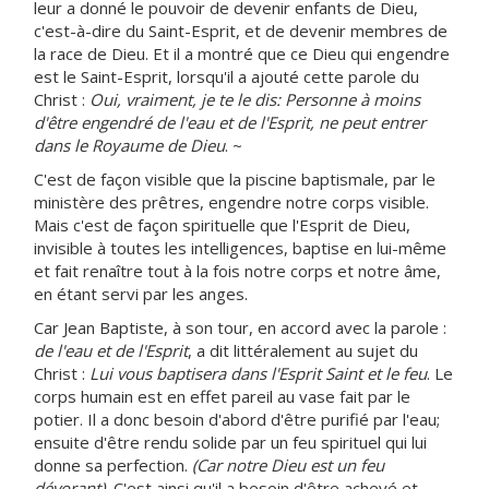
leur a donné le pouvoir de devenir enfants de Dieu,
c'est-à-dire du Saint-Esprit, et de devenir membres de
la race de Dieu. Et il a montré que ce Dieu qui engendre
est le Saint-Esprit, lorsqu'il a ajouté cette parole du
Christ :
Oui, vraiment, je te le dis: Personne à moins
d'être engendré de l'eau et de l'Esprit, ne peut entrer
dans le Royaume de Dieu
. ~
C'est de façon visible que la piscine baptismale, par le
ministère des prêtres, engendre notre corps visible.
Mais c'est de façon spirituelle que l'Esprit de Dieu,
invisible à toutes les intelligences, baptise en lui-même
et fait renaître tout à la fois notre corps et notre âme,
en étant servi par les anges.
Car Jean Baptiste, à son tour, en accord avec la parole :
de l'eau et de l'Esprit
, a dit littéralement au sujet du
Christ :
Lui vous baptisera dans l'Esprit Saint et le feu
. Le
corps humain est en effet pareil au vase fait par le
potier. Il a donc besoin d'abord d'être purifié par l'eau;
ensuite d'être rendu solide par un feu spirituel qui lui
donne sa perfection.
(Car notre Dieu est un feu
dévorant).
C'est ainsi qu'il a besoin d'être achevé et