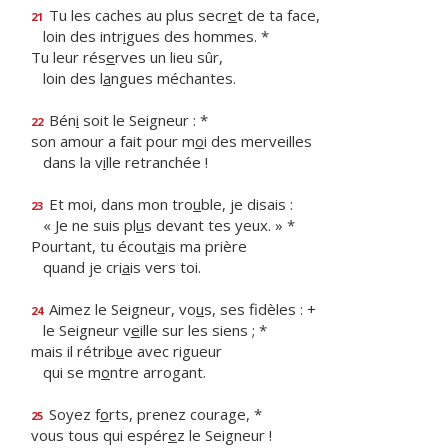
Tu les caches au plus secr
e
t de ta face,
21
loin des intr
i
gues des hommes. *
Tu leur rés
e
rves un lieu sûr,
loin des l
a
ngues méchantes.
Bén
i
soit le Seigneur : *
22
son amour a fait pour m
o
i des merveilles
dans la v
i
lle retranchée !
Et moi, dans mon tro
u
ble, je disais :
23
« Je ne suis pl
u
s devant tes yeux. » *
Pourtant, tu écout
a
is ma prière
quand je cri
a
is vers toi.
Aimez le Seigneur, vo
u
s, ses fidèles : +
24
le Seigneur v
e
ille sur les siens ; *
mais il rétrib
u
e avec rigueur
qui se m
o
ntre arrogant.
Soyez f
o
rts, prenez courage, *
25
vous tous qui espér
e
z le Seigneur !