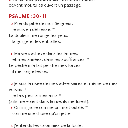
devant moi, tu as ouv
e
rt un passage.
PSAUME : 30 - II
Prends pitié de m
o
i, Seigneur,
10
je su
i
s en détresse. *
La douleur me r
o
nge les yeux,
la g
o
rge et les entrailles.
Ma vie s'ach
è
ve dans les larmes,
11
et mes ann
é
es, dans les souffrances. *
Le péché m'a fait p
e
rdre mes forces,
il me r
o
nge les os.
Je suis la risée de mes adversaires et m
ê
me de mes
12
voisins, +
je fais pe
u
r à mes amis *
(s'ils me voient dans la r
u
e, ils me fuient).
On m'ignore comme un m
o
rt oublié, *
13
comme une ch
o
se qu'on jette.
J'entends les calomn
i
es de la foule :
14