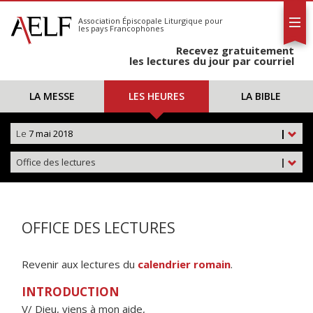
L'AELF
S'abonner
Association Épiscopale Liturgique
pour
les pays Francophones
Calendrier
Recevez gratuitement
Contact
les lectures du jour par courriel
LA MESSE
LES HEURES
LA BIBLE
Le
7 mai 2018
|
Office des lectures
|
OFFICE DES LECTURES
Revenir aux lectures du
calendrier romain
.
INTRODUCTION
V/ Dieu, viens à mon aide,