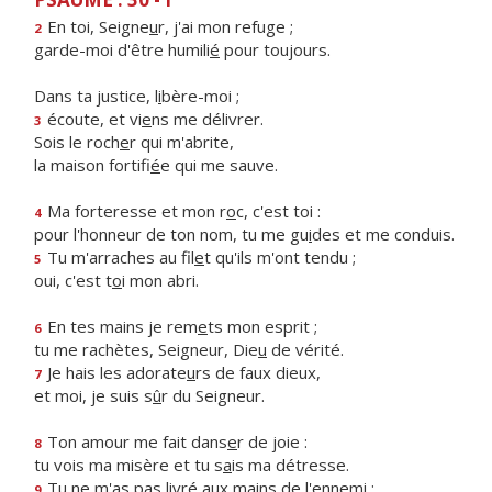
En toi, Seigne
u
r, j'ai mon refuge ;
2
garde-moi d'être humili
é
pour toujours.
Dans ta justice, l
i
bère-moi ;
écoute, et vi
e
ns me délivrer.
3
Sois le roch
e
r qui m'abrite,
la maison fortifi
é
e qui me sauve.
Ma forteresse et mon r
o
c, c'est toi :
4
pour l'honneur de ton nom, tu me gu
i
des et me conduis.
Tu m'arraches au fil
e
t qu'ils m'ont tendu ;
5
oui, c'est t
o
i mon abri.
En tes mains je rem
e
ts mon esprit ;
6
tu me rachètes, Seigneur, Die
u
de vérité.
Je hais les adorate
u
rs de faux dieux,
7
et moi, je suis s
û
r du Seigneur.
Ton amour me fait dans
e
r de joie :
8
tu vois ma misère et tu s
a
is ma détresse.
Tu ne m'as pas livré aux m
a
ins de l'ennemi ;
9