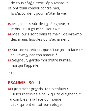
de tous côt
é
s c'est l'épouvante. *
Ils ont tenu cons
e
il contre moi,
ils s'accordent pour m'ôt
e
r la vie.
Moi, je suis sûr de t
o
i, Seigneur, +
15
je dis : « Tu
e
s mon Dieu ! » *
Mes jours sont dans ta m
a
in : délivre-moi
16
des mains host
i
les qui s'acharnent.
Sur ton serviteur, que s'illum
i
ne ta face ; +
17
sauve-m
o
i par ton amour. *
Seigneur, garde-m
o
i d'être humilié,
18
m
o
i qui t'appelle.
[
]
19
PSAUME : 30 - III
Qu'ils sont gr
a
nds, tes bienfaits ! +
20
Tu les réserves à ce
u
x qui te craignent. *
Tu combles, à la f
a
ce du monde,
ceux qui ont en t
o
i leur refuge.