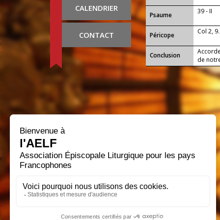
CALENDRIER
39 - II
Psaume
Col 2, 9
CONTACT
Péricope
Accorde-
Conclusion
de notre