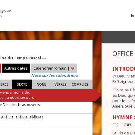
urgique
le
es
OFFICE
aine du Temps Pascal —
Autres dates
Calendrier romain
|
INTROD
Note sur les calendriers
V/ Dieu, vie
R/ Seigneur,
IERCE
SEXTE
NONE
VÊPRES
COMPLIES
Gloire au Pèr
 viens à mon aide,
au Dieu qui e
eur, à notre secours.
pour les siè
de Dieu, les bras ouverts
Amen. (Allélu
HYMNE : 
lléluia, alléluia, alléluia !
CFC — CNPL
Le Fils de Di