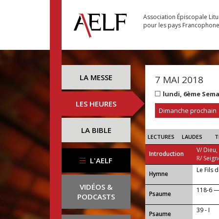
Association Épiscopale Lit
pour les pays Francophon
LA MESSE
7 MAI 2018
lundi, 6ème Sem
LES HEURES
Dimanche prochain
LA BIBLE
LECTURES
LAUDES
T
V/ Dieu,
Introduction
R/ Seign
L'AELF
Le Fils 
...
Hymne
VIDÉOS &
118-6 — A
Psaume
PODCASTS
39 - I
Psaume