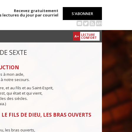
Recevez gratuitement
S'ABONNER
s lectures du jour par courriel
API
LECTURE
A+
CONFORT
 DE SEXTE
UCTION
ns à mon aide,
 à notre secours.
e, et au Fils et au Saint-Esprit,
st, qui était et qui vient,
cles des siècles.
ia.)
LE FILS DE DIEU, LES BRAS OUVERTS
eu, les bras ouverts,