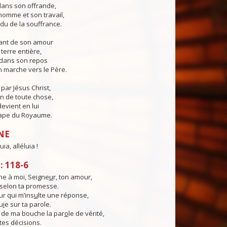
 dans son offrande,
'homme et son travail,
du de la souffrance.
sant de son amour
a terre entière,
er dans son repos
 marche vers le Père.
ar Jésus Christ,
in de toute chose,
devient en lui
ape du Royaume.
NE
uia, alléluia !
 118-6
e à moi, Seigne
u
r, ton amour,
, selon ta promesse.
ur qui m’ins
u
lte une réponse,
u
i
e sur ta parole.
 de ma bouche la par
o
le de vérité,
tes décisions.