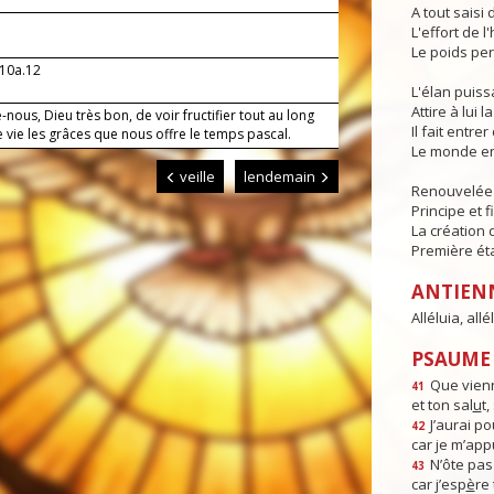
A tout saisi
L'effort de l
Le poids per
.10a.12
L'élan puis
Attire à lui l
nous, Dieu très bon, de voir fructifier tout au long
Il fait entr
 vie les grâces que nous offre le temps pascal.
Le monde en
veille
lendemain
Renouvelée p
Principe et f
La création 
Première ét
ANTIEN
Alléluia, allél
PSAUME :
Que vienn
41
et ton sal
u
t
J’aurai po
42
car je m’app
N’ôte pas
43
car j’esp
è
re 