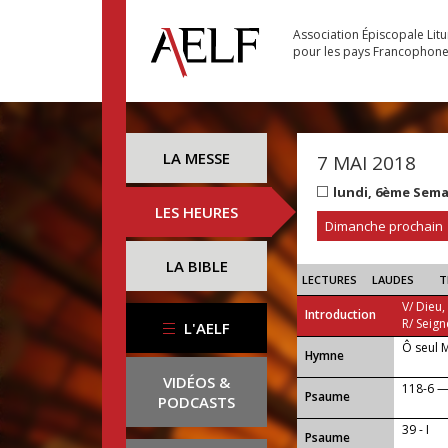
Association Épiscopale Lit
pour les pays Francophon
LA MESSE
7 MAI 2018
lundi, 6ème Sem
LES HEURES
Dimanche prochain
LA BIBLE
LECTURES
LAUDES
T
V/ Dieu,
Introduction
R/ Seign
L'AELF
Ô seul 
...
Hymne
VIDÉOS &
118-6 — A
Psaume
PODCASTS
39 - I
Psaume