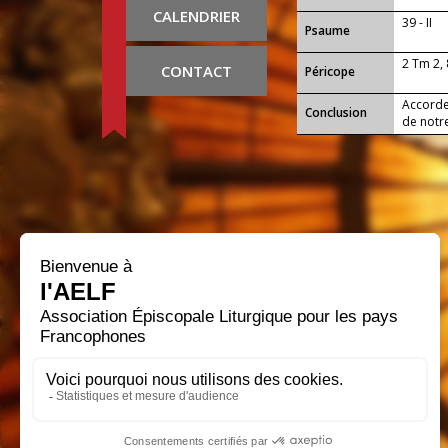
CALENDRIER
39 - II
Psaume
2 Tm 2, 
CONTACT
Péricope
Accorde-
Conclusion
de notre