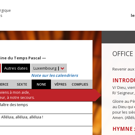
urgique
le
es
OFFICE
aine du Temps Pascal —
Autres dates
Luxembourg
|
Revenir aux
Note sur les calendriers
INTROD
IERCE
SEXTE
NONE
VÊPRES
COMPLIES
V/ Dieu, vie
 viens à mon aide,
R/ Seigneur,
eur, à notre secours.
Gloire au Pèr
Maître des temps
au Dieu qui e
pour les siè
lléluia, alléluia, alléluia !
Amen. (Allélu
HYMNE :