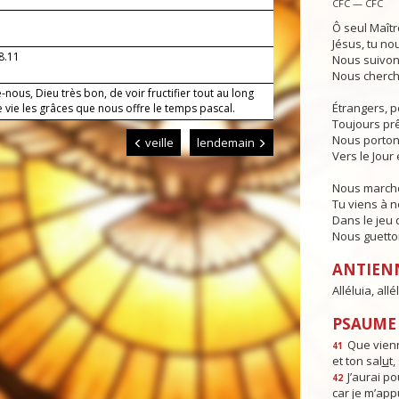
CFC — CFC
Ô seul Maîtr
Jésus, tu no
8.11
Nous suivon
Nous cherch
nous, Dieu très bon, de voir fructifier tout au long
Étrangers, p
 vie les grâces que nous offre le temps pascal.
Toujours prêt
Nous porton
veille
lendemain
Vers le Jour 
Nous marcho
Tu viens à 
Dans le jeu d
Nous guettons
ANTIEN
Alléluia, allél
PSAUME :
Que vienn
41
et ton sal
u
t
J’aurai po
42
car je m’app