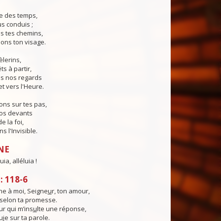
e des temps,
us conduis ;
s tes chemins,
ons ton visage.
èlerins,
s à partir,
s nos regards
et vers l'Heure.
ns sur tes pas,
nos devants
e la foi,
 l'Invisible.
NE
uia, alléluia !
 118-6
e à moi, Seigne
u
r, ton amour,
, selon ta promesse.
ur qui m’ins
u
lte une réponse,
u
i
e sur ta parole.