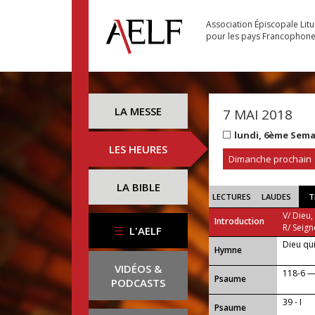
Association Épiscopale Lit
pour les pays Francophon
LA MESSE
7 MAI 2018
lundi, 6ème Sem
LES HEURES
Dimanche prochain
LA BIBLE
LECTURES
LAUDES
T
V/ Dieu,
Introduction
R/ Seign
L'AELF
Dieu qui
...
Hymne
VIDÉOS &
118-6 — A
Psaume
PODCASTS
39 - I
Psaume