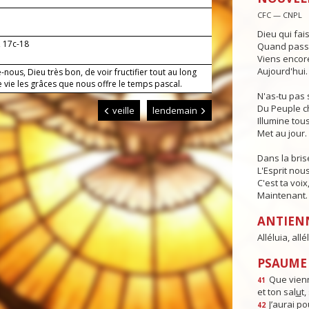
CFC — CNPL
Dieu qui fai
, 17c-18
Quand passe 
Viens encore
Aujourd'hui.
nous, Dieu très bon, de voir fructifier tout au long
 vie les grâces que nous offre le temps pascal.
N'as-tu pas 
Du Peuple c
veille
lendemain
Illumine tous
Met au jour.
Dans la bris
L'Esprit nou
C'est ta voix
Maintenant.
ANTIEN
Alléluia, allél
PSAUME :
Que vienn
41
et ton sal
u
t
J’aurai po
42