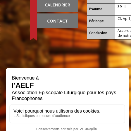
CALENDRIER
39 - II
Psaume
Cf. Ap 1
CONTACT
Péricope
Accorde-
Conclusion
de notre