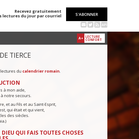
Recevez gratuitement
S'ABONNER
s lectures du jour par courriel
API
LECTURE
A+
CONFORT
 DE TIERCE
 lectures du
calendrier romain
.
UCTION
ns à mon aide,
 à notre secours.
e, et au Fils et au Saint-Esprit,
st, qui était et qui vient,
cles des siècles.
ia.)
 DIEU QUI FAIS TOUTES CHOSES
LES