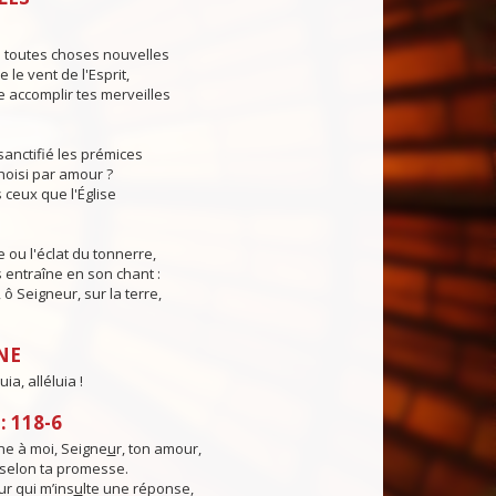
s toutes choses nouvelles
le vent de l'Esprit,
 accomplir tes merveilles
sanctifié les prémices
hoisi par amour ?
 ceux que l'Église
e ou l'éclat du tonnerre,
s entraîne en son chant :
, ô Seigneur, sur la terre,
NE
uia, alléluia !
 118-6
e à moi, Seigne
u
r, ton amour,
, selon ta promesse.
ur qui m’ins
u
lte une réponse,