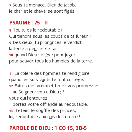
Sous ta menace, Die
u
de Jacob,
7
le char et le chev
a
l se sont figés.
PSAUME : 75 - II
Toi, tu
e
s le redoutable !
8
Qui tiendra sous les co
u
ps de ta fureur ?
Des cieux, tu pron
o
nces le verdict ;
9
la terre a pe
u
r et se tait
quand Dieu se l
è
ve pour juger,
10
pour sauver tous les h
u
mbles de la terre.
La colère des h
o
mmes te rend gloire
11
quand les surviv
a
nts te font cortège.
Faites des vœux et tenez vos promesses
12
au Seigne
u
r votre Dieu ; *
vous qui l’entourez,
portez votre offr
a
nde au redoutable.
Il éteint le so
u
ffle des princes,
13
lui, redoutable aux r
o
is de la terre !
PAROLE DE DIEU : 1 CO 15, 3B-5