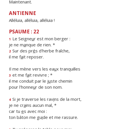
Maintenant.
ANTIENNE
Alléluia, alléluia, alléluia !
PSAUME : 22
Le Seigne
u
r est mon berger :
1
je ne m
a
nque de rien. *
Sur des pr
é
s d'herbe fraîche,
2
il me f
a
it reposer.
Il me mène vers les ea
u
x tranquilles
et me f
a
it revivre ; *
3
il me conduit par le j
u
ste chemin
pour l'honne
u
r de son nom.
Si je traverse les rav
i
ns de la mort,
4
je ne cr
a
ins aucun mal, *
car tu
e
s avec moi :
ton bâton me gu
i
de et me rassure.