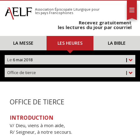
L'AELF
S'abonner
Association Épiscopale Liturgique
pour
les pays Francophones
Calendrier
Recevez gratuitement
Contact
les lectures du jour par courriel
LA MESSE
LES HEURES
LA BIBLE
Le
6 mai 2018
|
Office de tierce
|
OFFICE DE TIERCE
INTRODUCTION
V/ Dieu, viens à mon aide,
R/ Seigneur, à notre secours.