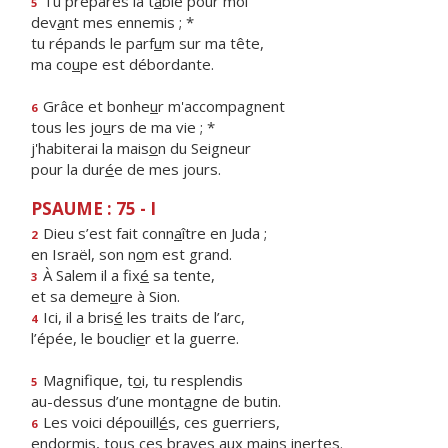
Tu prépares la t
a
ble pour moi
5
dev
a
nt mes ennemis ; *
tu répands le parf
u
m sur ma tête,
ma co
u
pe est débordante.
Grâce et bonhe
u
r m'accompagnent
6
tous les jo
u
rs de ma vie ; *
j'habiterai la mais
o
n du Seigneur
pour la dur
é
e de mes jours.
PSAUME : 75 - I
Dieu s’est fait conn
a
ître en Juda ;
2
en Israël, son n
o
m est grand.
À Salem il a fix
é
sa tente,
3
et sa deme
u
re à Sion.
Ici, il a bris
é
les traits de l’arc,
4
l’épée, le boucli
e
r et la guerre.
Magnifique, t
o
i, tu resplendis
5
au-dessus d’une mont
a
gne de butin.
Les voici dépouill
é
s, ces guerriers,
6
endormis, tous ces br
a
ves aux mains inertes.