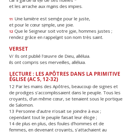
car il garde la v
i
e de ses fidèles *
et les arrache aux m
a
ins des impies.
Une lumière est sem
é
e pour le juste,
11
et pour le cœur s
i
mple, une joie.
Que le Seigneur soit votre j
o
ie, hommes justes ;
12
rendez grâce en rappel
a
nt son nom très saint.
VERSET
V/ Ils ont publié l'œuvre de Dieu, alléluia.
ils ont compris ses merveilles, alléluia.
LECTURE : LES APÔTRES DANS LA PRIMITIVE
ÉGLISE (AC 5, 12-32)
12 Par les mains des Apôtres, beaucoup de signes et
de prodiges s’accomplissaient dans le peuple. Tous les
croyants, d’un même cœur, se tenaient sous le portique
de Salomon.
13 Personne d’autre n’osait se joindre à eux ;
cependant tout le peuple faisait leur éloge ;
14 de plus en plus, des foules d’hommes et de
femmes, en devenant croyants, s’attachaient au