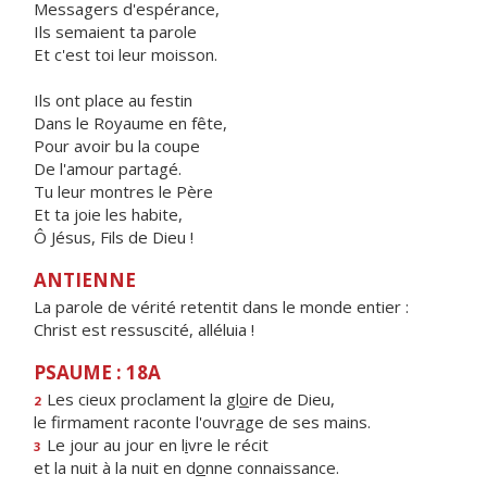
Messagers d'espérance,
Ils semaient ta parole
Et c'est toi leur moisson.
Ils ont place au festin
Dans le Royaume en fête,
Pour avoir bu la coupe
De l'amour partagé.
Tu leur montres le Père
Et ta joie les habite,
Ô Jésus, Fils de Dieu !
ANTIENNE
La parole de vérité retentit dans le monde entier :
Christ est ressuscité, alléluia !
PSAUME : 18A
Les cieux proclament la gl
o
ire de Dieu,
2
le firmament raconte l'ouvr
a
ge de ses mains.
Le jour au jour en l
i
vre le récit
3
et la nuit à la nuit en d
o
nne connaissance.