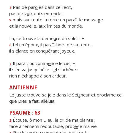
Pas de par
o
les dans ce récit,
4
pas de v
o
ix qui s'entende ;
mais sur toute la terre en par
a
ît le message
5
et la nouvelle, aux lim
i
tes du monde.
Là, se trouve la deme
u
re du soleil : +
tel un époux, il par
a
ît hors de sa tente,
6
il s'élance en conquér
a
nt joyeux.
Il paraît où comm
e
nce le ciel, +
7
il s'en va jusqu'où le ci
e
l s'achève :
rien n'éch
a
ppe à son ardeur.
ANTIENNE
Le juste trouve sa joie dans le Seigneur et proclame ce
que Dieu a fait, alléluia.
PSAUME : 63
Écoute, ô mon Dieu, le cr
i
de ma plainte ;
2
face à l’ennemi redoutable, prot
è
ge ma vie.
Garde-moi du compl
o
t des méchants,
3