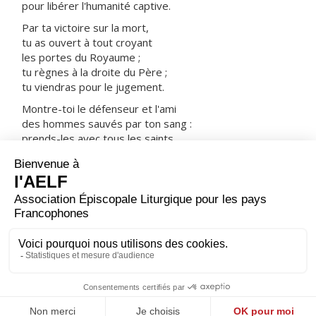
pour libérer l'humanité captive.
Par ta victoire sur la mort,
tu as ouvert à tout croyant
les portes du Royaume ;
tu règnes à la droite du Père ;
tu viendras pour le jugement.
Montre-toi le défenseur et l'ami
des hommes sauvés par ton sang :
prends-les avec tous les saints
dans ta joie et dans ta lumière.
ORAISON
Tu nous réjouis, chaque année, Seigneur, par la fête des
Apôtres Philippe et Jacques ; accorde-nous, à leur
prière, d'être associés à la passion et à la résurrection
de ton Fils afin de parvenir à la contemplation de ta
gloire.