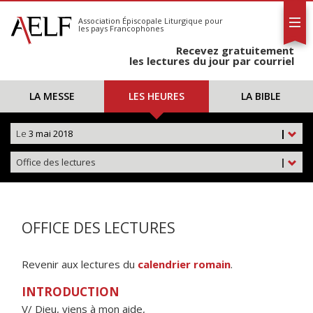
L'AELF
S'abonner
Association Épiscopale Liturgique
pour
les pays Francophones
Calendrier
Recevez gratuitement
Contact
les lectures du jour par courriel
LA MESSE
LES HEURES
LA BIBLE
Le
3 mai 2018
|
Office des lectures
|
OFFICE DES LECTURES
Revenir aux lectures du
calendrier romain
.
INTRODUCTION
V/ Dieu, viens à mon aide,