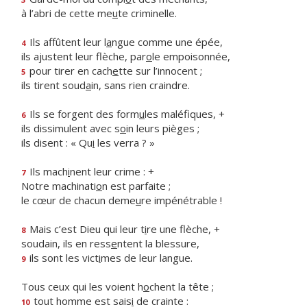
à l’abri de cette me
u
te criminelle.
Ils affûtent leur l
a
ngue comme une épée,
4
ils ajustent leur flèche, par
o
le empoisonnée,
pour tirer en cach
e
tte sur l’innocent ;
5
ils tirent soud
a
in, sans rien craindre.
Ils se forgent des form
u
les maléfiques, +
6
ils dissimulent avec s
o
in leurs pièges ;
ils disent : « Qu
i
les verra ? »
Ils mach
i
nent leur crime : +
7
Notre machinati
o
n est parfaite ;
le cœur de chacun deme
u
re impénétrable !
Mais c’est Dieu qui leur t
i
re une flèche, +
8
soudain, ils en ress
e
ntent la blessure,
ils sont les vict
i
mes de leur langue.
9
Tous ceux qui les voient h
o
chent la tête ;
tout homme est sais
i
de crainte :
10