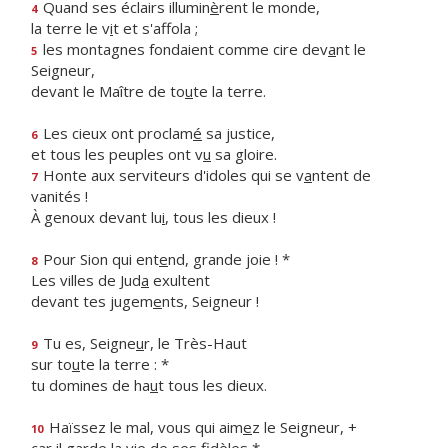
Quand ses éclairs illumin
è
rent le monde,
4
la terre le v
i
t et s'affola ;
les montagnes fondaient comme cire dev
a
nt le
5
Seigneur,
devant le Maître de to
u
te la terre.
Les cieux ont proclam
é
sa justice,
6
et tous les peuples ont v
u
sa gloire.
Honte aux serviteurs d'idoles qui se v
a
ntent de
7
vanités !
À genoux devant lu
i
, tous les dieux !
Pour Sion qui ent
e
nd, grande joie ! *
8
Les villes de Jud
a
exultent
devant tes jugem
e
nts, Seigneur !
Tu es, Seigne
u
r, le Très-Haut
9
sur to
u
te la terre : *
tu domines de ha
u
t tous les dieux.
Haïssez le mal, vous qui aim
e
z le Seigneur, +
10