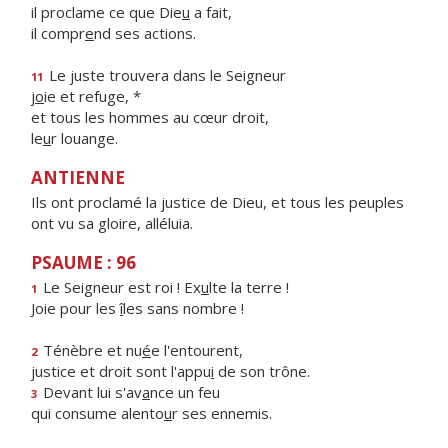
il proclame ce que Die
u
a fait,
il compr
e
nd ses actions.
Le juste trouvera dans le Seigneur
11
j
o
ie et refuge, *
et tous les hommes au cœur droit,
le
u
r louange.
ANTIENNE
Ils ont proclamé la justice de Dieu, et tous les peuples
ont vu sa gloire, alléluia.
PSAUME : 96
Le Seigneur est roi ! Ex
u
lte la terre !
1
Joie pour les
î
les sans nombre !
Ténèbre et nu
é
e l'entourent,
2
justice et droit sont l'appu
i
de son trône.
Devant lui s'av
a
nce un feu
3
qui consume alento
u
r ses ennemis.