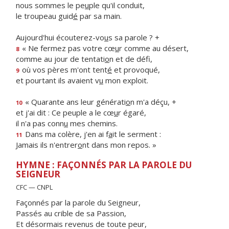
nous sommes le pe
u
ple qu'il conduit,
le troupeau guid
é
par sa main.
Aujourd'hui écouterez-vo
u
s sa parole ? +
« Ne fermez pas votre cœ
u
r comme au désert,
8
comme au jour de tentati
o
n et de défi,
où vos pères m'ont tent
é
et provoqué,
9
et pourtant ils avaient v
u
mon exploit.
« Quarante ans leur générati
o
n m'a déçu, +
10
et j'ai dit : Ce peuple a le cœ
u
r égaré,
il n'a pas conn
u
mes chemins.
Dans ma colère, j'en ai f
a
it le serment :
11
Jamais ils n'entrer
o
nt dans mon repos. »
HYMNE : FAÇONNÉS PAR LA PAROLE DU
SEIGNEUR
CFC — CNPL
Façonnés par la parole du Seigneur,
Passés au crible de sa Passion,
Et désormais revenus de toute peur,