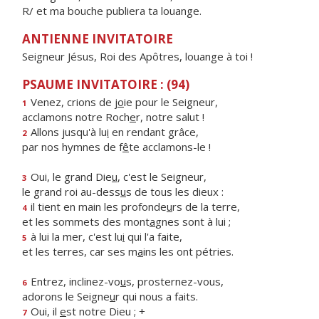
R/ et ma bouche publiera ta louange.
ANTIENNE INVITATOIRE
Seigneur Jésus, Roi des Apôtres, louange à toi !
PSAUME INVITATOIRE : (94)
Venez, crions de j
o
ie pour le Seigneur,
1
acclamons notre Roch
e
r, notre salut !
Allons jusqu'à lu
i
en rendant grâce,
2
par nos hymnes de f
ê
te acclamons-le !
Oui, le grand Die
u
, c'est le Seigneur,
3
le grand roi au-dess
u
s de tous les dieux :
il tient en main les profonde
u
rs de la terre,
4
et les sommets des mont
a
gnes sont à lui ;
à lui la mer, c'est lu
i
qui l'a faite,
5
et les terres, car ses m
a
ins les ont pétries.
Entrez, inclinez-vo
u
s, prosternez-vous,
6
adorons le Seigne
u
r qui nous a faits.
Oui, il
e
st notre Dieu ; +
7