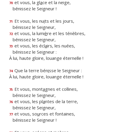
et vous, la gl
a
ce et la neige,
70
bénissez le Seigneur !
Et vous, les nu
i
ts et les jours,
71
bénissez le Seigneur,
et vous, la lumi
è
re et les ténèbres,
72
bénissez le Seigneur,
et vous, les écl
a
irs, les nuées,
73
bénissez le Seigneur :
À lui, haute gloire, louange éternelle !
Que la terre bén
i
sse le Seigneur :
74
À lui, haute gloire, louange éternelle !
Et vous, mont
a
gnes et collines,
75
bénissez le Seigneur,
et vous, les pl
a
ntes de la terre,
76
bénissez le Seigneur,
et vous, so
u
rces et fontaines,
77
bénissez le Seigneur !