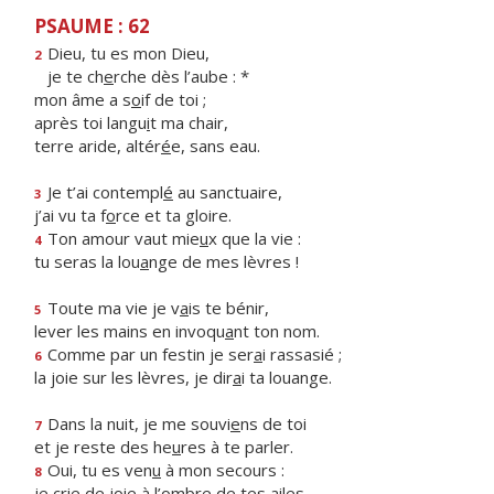
PSAUME : 62
Dieu, tu es mon Dieu,
2
je te ch
e
rche dès l’aube : *
mon âme a s
o
if de toi ;
après toi langu
i
t ma chair,
terre aride, altér
é
e, sans eau.
Je t’ai contempl
é
au sanctuaire,
3
j’ai vu ta f
o
rce et ta gloire.
Ton amour vaut mie
u
x que la vie :
4
tu seras la lou
a
nge de mes lèvres !
Toute ma vie je v
a
is te bénir,
5
lever les mains en invoqu
a
nt ton nom.
Comme par un festin je ser
a
i rassasié ;
6
la joie sur les lèvres, je dir
a
i ta louange.
Dans la nuit, je me souvi
e
ns de toi
7
et je reste des he
u
res à te parler.
Oui, tu es ven
u
à mon secours :
8
je crie de joie à l’
o
mbre de tes ailes.