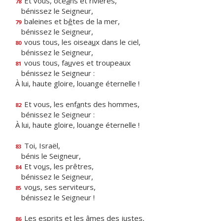
Et vous, océ
a
ns et rivières,
78
bénissez le Seigneur,
baleines et b
ê
tes de la mer,
79
bénissez le Seigneur,
vous tous, les oisea
u
x dans le ciel,
80
bénissez le Seigneur,
vous tous, fa
u
ves et troupeaux
81
bénissez le Seigneur :
À lui, haute gloire, louange éternelle !
Et vous, les enf
a
nts des hommes,
82
bénissez le Seigneur :
À lui, haute gloire, louange éternelle !
Toi, Israël,
83
bénis le Seigneur,
Et vo
u
s, les prêtres,
84
bénissez le Seigneur,
vo
u
s, ses serviteurs,
85
bénissez le Seigneur !
Les esprits et les
â
mes des justes,
86