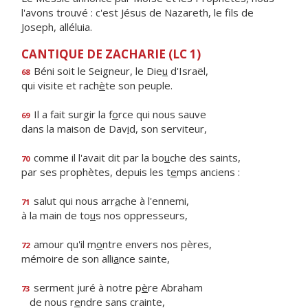
l'avons trouvé : c'est Jésus de Nazareth, le fils de
Joseph, alléluia.
CANTIQUE DE ZACHARIE (LC 1)
Béni soit le Seigneur, le Die
u
d'Israël,
68
qui visite et rach
è
te son peuple.
Il a fait surgir la f
o
rce qui nous sauve
69
dans la maison de Dav
i
d, son serviteur,
comme il l'avait dit par la bo
u
che des saints,
70
par ses prophètes, depuis les t
e
mps anciens :
salut qui nous arr
a
che à l'ennemi,
71
à la main de to
u
s nos oppresseurs,
amour qu'il m
o
ntre envers nos pères,
72
mémoire de son alli
a
nce sainte,
serment juré à notre p
è
re Abraham
73
de nous r
e
ndre sans crainte,