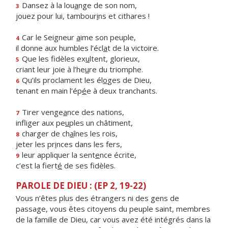
Dansez à la lou
a
nge de son nom,
3
jouez pour lui, tambour
i
ns et cithares !
Car le Seigneur
a
ime son peuple,
4
il donne aux humbles l’écl
a
t de la victoire.
Que les fidèles ex
u
ltent, glorieux,
5
criant leur joie à l’he
u
re du triomphe.
Qu’ils proclament les él
o
ges de Dieu,
6
tenant en main l’ép
é
e à deux tranchants.
Tirer venge
a
nce des nations,
7
infliger aux pe
u
ples un châtiment,
charger de ch
a
înes les rois,
8
jeter les pr
i
nces dans les fers,
leur appliquer la sent
e
nce écrite,
9
c’est la fiert
é
de ses fidèles.
PAROLE DE DIEU : (EP 2, 19-22)
Vous n’êtes plus des étrangers ni des gens de
passage, vous êtes citoyens du peuple saint, membres
de la famille de Dieu, car vous avez été intégrés dans la