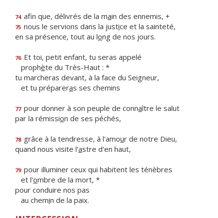
afin que, délivrés de la m
a
in des ennemis, +
74
nous le servions dans la just
i
ce et la sainteté,
75
en sa présence, tout au l
o
ng de nos jours.
Et toi, petit enfant, tu seras appelé
76
proph
è
te du Très-Haut : *
tu marcheras devant, à la face du Seigneur,
et tu préparer
a
s ses chemins
pour donner à son peuple de conn
a
ître le salut
77
par la rémissi
o
n de ses péchés,
grâce à la tendresse, à l'amo
u
r de notre Dieu,
78
quand nous visite l'
a
stre d'en haut,
pour illuminer ceux qui habitent les ténèbres
79
et l'
o
mbre de la mort, *
pour conduire nos pas
au chem
i
n de la paix.