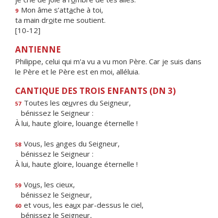
Mon âme s’att
a
che à toi,
9
ta main dr
o
ite me soutient.
[10-12]
ANTIENNE
Philippe, celui qui m'a vu a vu mon Père. Car je suis dans
le Père et le Père est en moi, alléluia.
CANTIQUE DES TROIS ENFANTS (DN 3)
Toutes les œ
u
vres du Seigneur,
57
bénissez le Seigneur :
À lui, haute gloire, louange éternelle !
Vous, les
a
nges du Seigneur,
58
bénissez le Seigneur :
À lui, haute gloire, louange éternelle !
Vo
u
s, les cieux,
59
bénissez le Seigneur,
et vous, les ea
u
x par-dessus le ciel,
60
bénissez le Seigneur,