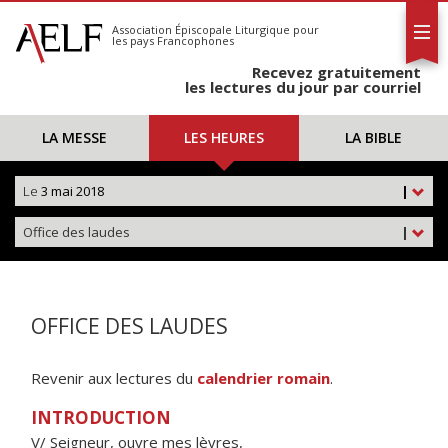
L'AELF
S'abonner
Association Épiscopale Liturgique
pour
les pays Francophones
Calendrier
Recevez gratuitement
Contact
les lectures du jour par courriel
LA MESSE
LES HEURES
LA BIBLE
Le
3 mai 2018
|
Office des laudes
|
OFFICE DES LAUDES
Revenir aux lectures du
calendrier romain
.
INTRODUCTION
V/ Seigneur, ouvre mes lèvres,