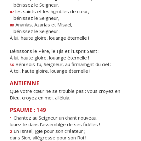
bénissez le Seigneur,
les saints et les h
u
mbles de cœur,
87
bénissez le Seigneur,
Ananias, Azari
a
s et Misaël,
88
bénissez le Seigneur :
À lui, haute gloire, louange éternelle !
Bénissons le Père, le F
i
ls et l'Esprit Saint :
À lui, haute gloire, louange éternelle !
Béni sois-tu, Seigneur, au firmam
e
nt du ciel :
56
À toi, haute gloire, louange éternelle !
ANTIENNE
Que votre cœur ne se trouble pas : vous croyez en
Dieu, croyez en moi, alléluia.
PSAUME : 149
Chantez au Seigne
u
r un chant nouveau,
1
louez-le dans l’assembl
é
e de ses fidèles !
En Israël, j
o
ie pour son créateur ;
2
dans Sion, allégr
e
sse pour son Roi !