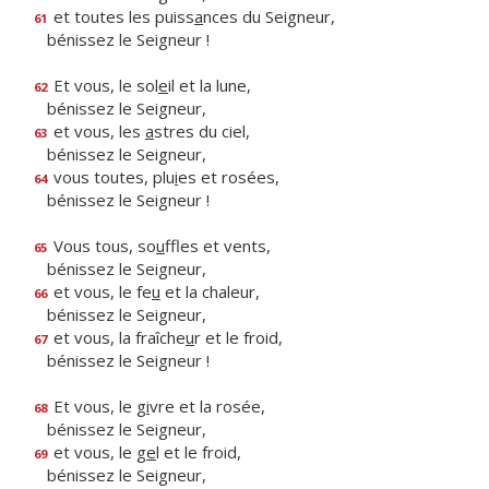
et toutes les puiss
a
nces du Seigneur,
61
bénissez le Seigneur !
Et vous, le sol
e
il et la lune,
62
bénissez le Seigneur,
et vous, les
a
stres du ciel,
63
bénissez le Seigneur,
vous toutes, plu
i
es et rosées,
64
bénissez le Seigneur !
Vous tous, so
u
ffles et vents,
65
bénissez le Seigneur,
et vous, le fe
u
et la chaleur,
66
bénissez le Seigneur,
et vous, la fraîche
u
r et le froid,
67
bénissez le Seigneur !
Et vous, le g
i
vre et la rosée,
68
bénissez le Seigneur,
et vous, le g
e
l et le froid,
69
bénissez le Seigneur,