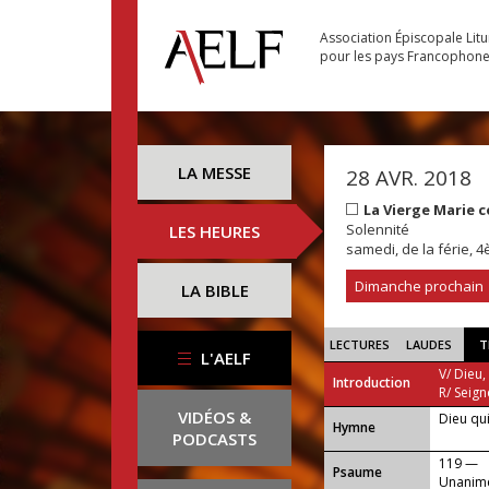
Association Épiscopale Lit
pour les pays Francophon
LA MESSE
28 AVR. 2018
La Vierge Marie c
Solennité
LES HEURES
samedi, de la férie,
Dimanche prochain
LA BIBLE
LECTURES
LAUDES
T
L'AELF
V/ Dieu,
Introduction
R/ Seign
VIDÉOS &
Dieu qui
...
Hymne
PODCASTS
119 —
Psaume
Unanime