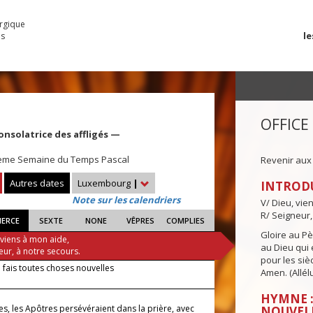
urgique
le
es
OFFICE
onsolatrice des affligés —
 4ème Semaine du Temps Pascal
Revenir aux
Autres dates
Luxembourg
|
INTROD
Note sur les calendriers
V/ Dieu, vie
R/ Seigneur,
IERCE
SEXTE
NONE
VÊPRES
COMPLIES
Gloire au Pèr
 viens à mon aide,
au Dieu qui e
eur, à notre secours.
pour les siè
 fais toutes choses nouvelles
Amen. (Allélu
HYMNE :
s, les Apôtres persévéraient dans la prière, avec
NOUVEL