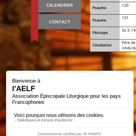
Marie, l
CALENDRIER
120
Psaume
121
Psaume
CONTACT
So 3, 1
Péricope
Père de 
Conclusion
voulu qu
mère ; 
et nous 