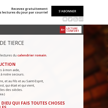
Recevez gratuitement
S'ABONNER
s lectures du jour par courriel
API
LECTURE
A+
CONFORT
 DE TIERCE
 lectures du
calendrier romain
.
UCTION
ns à mon aide,
 à notre secours.
e, et au Fils et au Saint-Esprit,
st, qui était et qui vient,
cles des siècles.
ia.)
 DIEU QUI FAIS TOUTES CHOSES
LES