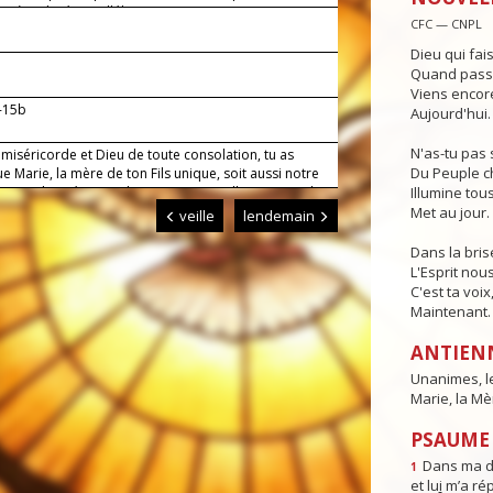
a Mère de Jésus, alléluia.
CFC — CNPL
Dieu qui fai
Quand passe 
Viens encore
4-15b
Aujourd'hui.
N'as-tu pas 
miséricorde et Dieu de toute consolation, tu as
Du Peuple c
e Marie, la mère de ton Fils unique, soit aussi notre
dans ta bonté, accorde-nous, puisqu’elle nous garde
Illumine tous
protège, le réconfort de sa consolation.
Met au jour.
veille
lendemain
Dans la bris
L'Esprit nou
C'est ta voix
Maintenant.
ANTIEN
Unanimes, le
Marie, la Mèr
PSAUME 
Dans ma dét
1
et lu
i
m’a rép