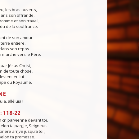
eu, les bras ouverts,
 dans son offrande,
'homme et son travail,
du de la souffrance.
sant de son amour
a terre entière,
er dans son repos
 marche vers le Père.
ar Jésus Christ,
in de toute chose,
devient en lui
ape du Royaume.
NE
uia, alléluia !
 118-22
cri parvi
e
nne devant toi,
selon ta par
o
le, Seigneur.
rière arr
i
ve jusqu’à toi ;
 selon ta promesse.