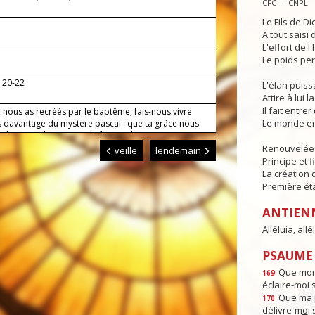
CFC — CNPL
Le Fils de Di
A tout saisi
L'effort de l
Le poids per
, 20-22
L'élan puis
Attire à lui l
Il fait entr
 nous as recréés par le baptême, fais-nous vivre
Le monde en
s davantage du mystère pascal : que ta grâce nous
 de porter beaucoup de fruit et de parvenir aux
 la vie éternelle.
Renouvelée p
veille
lendemain
Principe et f
La création 
Première ét
ANTIEN
Alléluia, allél
PSAUME :
Que mon 
169
éclaire-moi 
Que ma p
170
délivre-m
o
i