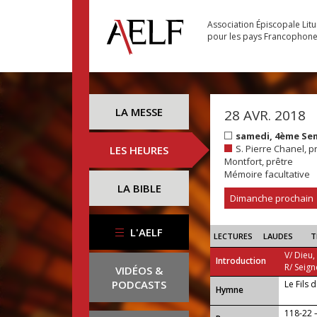
Association Épiscopale Lit
pour les pays Francophon
LA MESSE
28 AVR. 2018
samedi, 4ème Se
S. Pierre Chanel, p
LES HEURES
Montfort, prêtre
Mémoire facultative
LA BIBLE
Dimanche prochain
L'AELF
LECTURES
LAUDES
T
V/ Dieu,
Introduction
R/ Seign
VIDÉOS &
PODCASTS
Le Fils 
...
Hymne
118-22 — 