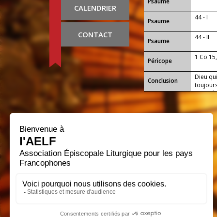
Psaume
CALENDRIER
44 - I
Psaume
CONTACT
44 - II
Psaume
1 Co 15
Péricope
Dieu qui
Conclusion
toujour
accorde
joies de