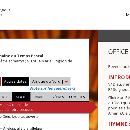
urgique
le
es
OFFICE
maine du Temps Pascal —
rêtre et martyr ; S. Louis-Marie Grignon de
Revenir aux
INTROD
Autres dates
Afrique du Nord
|
V/ Dieu, vie
Note sur les calendriers
R/ Seigneur,
IERCE
SEXTE
NONE
VÊPRES
COMPLIES
Gloire au Pèr
au Dieu qui e
 viens à mon aide,
pour les siè
eur, à notre secours.
Amen. (Allélu
de Dieu, les bras ouverts
HYMNE : 
Alléluia, alléluia, alléluia !