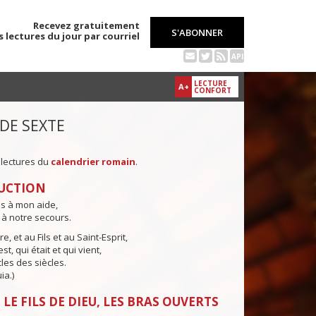
Recevez gratuitement
S'ABONNER
s lectures du jour par courriel
API
LECTURE
A+
CONFORT
 DE SEXTE
 lectures du
calendrier romain
.
UCTION
ns à mon aide,
 à notre secours.
e, et au Fils et au Saint-Esprit,
st, qui était et qui vient,
cles des siècles.
ia.)
LE FILS DE DIEU, LES BRAS OUVERTS