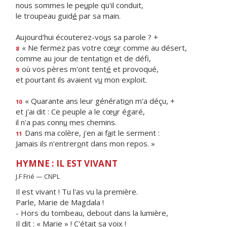
nous sommes le pe
u
ple qu'il conduit,
le troupeau guid
é
par sa main.
Aujourd'hui écouterez-vo
u
s sa parole ? +
« Ne fermez pas votre cœ
u
r comme au désert,
8
comme au jour de tentati
o
n et de défi,
où vos pères m'ont tent
é
et provoqué,
9
et pourtant ils avaient v
u
mon exploit.
« Quarante ans leur générati
o
n m'a déçu, +
10
et j'ai dit : Ce peuple a le cœ
u
r égaré,
il n'a pas conn
u
mes chemins.
Dans ma colère, j'en ai f
a
it le serment :
11
Jamais ils n'entrer
o
nt dans mon repos. »
HYMNE : IL EST VIVANT
J.F Frié — CNPL
Il est vivant ! Tu l'as vu la première.
Parle, Marie de Magdala !
- Hors du tombeau, debout dans la lumière,
Il dit : « Marie » ! C'était sa voix !