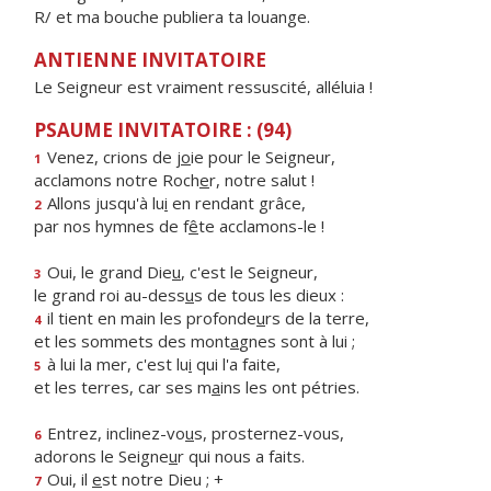
R/ et ma bouche publiera ta louange.
ANTIENNE INVITATOIRE
Le Seigneur est vraiment ressuscité, alléluia !
PSAUME INVITATOIRE : (94)
Venez, crions de j
o
ie pour le Seigneur,
1
acclamons notre Roch
e
r, notre salut !
Allons jusqu'à lu
i
en rendant grâce,
2
par nos hymnes de f
ê
te acclamons-le !
Oui, le grand Die
u
, c'est le Seigneur,
3
le grand roi au-dess
u
s de tous les dieux :
il tient en main les profonde
u
rs de la terre,
4
et les sommets des mont
a
gnes sont à lui ;
à lui la mer, c'est lu
i
qui l'a faite,
5
et les terres, car ses m
a
ins les ont pétries.
Entrez, inclinez-vo
u
s, prosternez-vous,
6
adorons le Seigne
u
r qui nous a faits.
Oui, il
e
st notre Dieu ; +
7