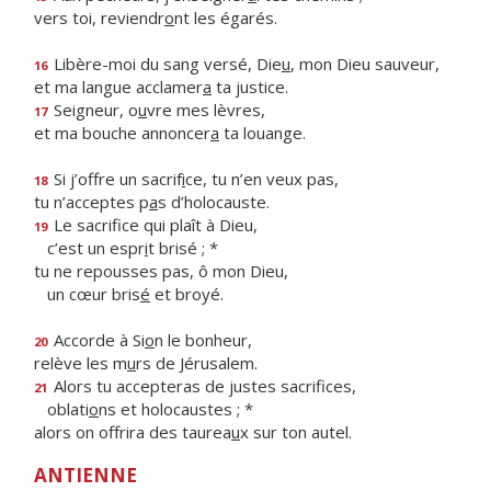
vers toi, reviendr
o
nt les égarés.
Libère-moi du sang versé, Die
u
, mon Dieu sauveur,
16
et ma langue acclamer
a
ta justice.
Seigneur, o
u
vre mes lèvres,
17
et ma bouche annoncer
a
ta louange.
Si j’offre un sacrif
i
ce, tu n’en veux pas,
18
tu n’acceptes p
a
s d’holocauste.
Le sacrifice qui plaît à Dieu,
19
c’est un espr
i
t brisé ; *
tu ne repousses pas, ô mon Dieu,
un cœur bris
é
et broyé.
Accorde à Si
o
n le bonheur,
20
relève les m
u
rs de Jérusalem.
Alors tu accepteras de justes sacrifices,
21
oblati
o
ns et holocaustes ; *
alors on offrira des taurea
u
x sur ton autel.
ANTIENNE