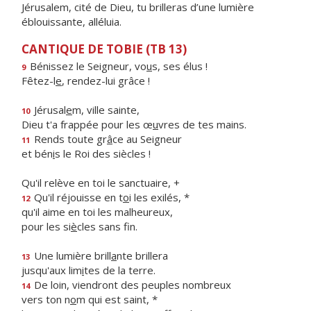
Jérusalem, cité de Dieu, tu brilleras d’une lumière
éblouissante, alléluia.
CANTIQUE DE TOBIE (TB 13)
Bénissez le Seigneur, vo
u
s, ses élus !
9
Fêtez-l
e
, rendez-lui grâce !
Jérusal
e
m, ville sainte,
10
Dieu t'a frappée pour les œ
u
vres de tes mains.
Rends toute gr
â
ce au Seigneur
11
et bén
i
s le Roi des siècles !
Qu'il relève en toi le sanctuaire, +
Qu'il réjouisse en t
o
i les exilés, *
12
qu'il aime en toi les malheureux,
pour les si
è
cles sans fin.
Une lumière brill
a
nte brillera
13
jusqu'aux lim
i
tes de la terre.
De loin, viendront des peuples nombreux
14
vers ton n
o
m qui est saint, *