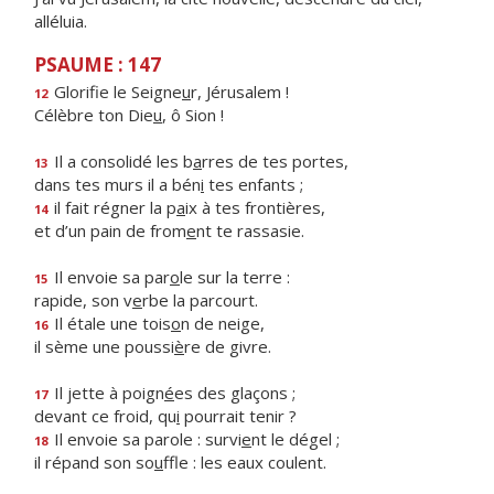
alléluia.
PSAUME : 147
Glorifie le Seigne
u
r, Jérusalem !
12
Célèbre ton Die
u
, ô Sion !
Il a consolidé les b
a
rres de tes portes,
13
dans tes murs il a bén
i
tes enfants ;
il fait régner la p
a
ix à tes frontières,
14
et d’un pain de from
e
nt te rassasie.
Il envoie sa par
o
le sur la terre :
15
rapide, son v
e
rbe la parcourt.
Il étale une tois
o
n de neige,
16
il sème une poussi
è
re de givre.
Il jette à poign
é
es des glaçons ;
17
devant ce froid, qu
i
pourrait tenir ?
Il envoie sa parole : survi
e
nt le dégel ;
18
il répand son so
u
ffle : les eaux coulent.