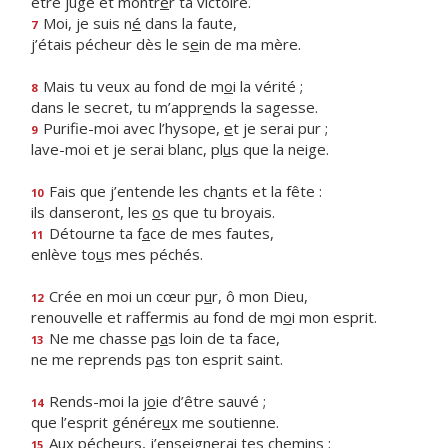
être juge et montr
e
r ta victoire.
Moi, je suis n
é
dans la faute,
7
j’étais pécheur dès le s
e
in de ma mère.
Mais tu veux au fond de m
o
i la vérité ;
8
dans le secret, tu m’appr
e
nds la sagesse.
Purifie-moi avec l’hysope,
e
t je serai pur ;
9
lave-moi et je serai blanc, pl
u
s que la neige.
Fais que j’entende les ch
a
nts et la fête :
10
ils danseront, les
o
s que tu broyais.
Détourne ta f
a
ce de mes fautes,
11
enlève to
u
s mes péchés.
Crée en moi un cœur p
u
r, ô mon Dieu,
12
renouvelle et raffermis au fond de m
o
i mon esprit.
Ne me chasse p
a
s loin de ta face,
13
ne me reprends p
a
s ton esprit saint.
Rends-moi la j
o
ie d’être sauvé ;
14
que l’esprit génére
u
x me soutienne.
Aux pécheurs, j’enseigner
a
i tes chemins ;
15