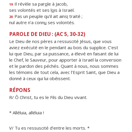
Il révèle sa par
o
le à Jacob,
19
ses volontés et ses l
o
is à Israël.
Pas un peuple qu’il ait ains
i
traité ;
20
nul autre n’a conn
u
ses volontés.
PAROLE DE DIEU : (AC 5, 30-32)
Le Dieu de nos pères a ressuscité Jésus, que vous
aviez exécuté en le pendant au bois du supplice. C’est
lui que Dieu, par sa puissance, a élevé en faisant de lui
le Chef, le Sauveur, pour apporter à Israël la conversion
et le pardon des péchés. Quant à nous, nous sommes
les témoins de tout cela, avec l’Esprit Saint, que Dieu a
donné à ceux qui lui obéissent.
RÉPONS
R/ Ô Christ, tu es le Fils du Dieu vivant.
* Alléluia, alléluia !
V/ Tu es ressuscité d’entre les morts. *