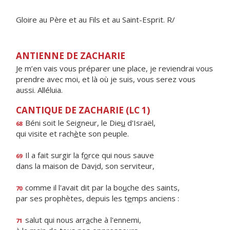
Gloire au Père et au Fils et au Saint-Esprit. R/
ANTIENNE DE ZACHARIE
Je m’en vais vous préparer une place, je reviendrai vous
prendre avec moi, et là où je suis, vous serez vous
aussi. Alléluia.
CANTIQUE DE ZACHARIE (LC 1)
Béni soit le Seigneur, le Die
u
d'Israël,
68
qui visite et rach
è
te son peuple.
Il a fait surgir la f
o
rce qui nous sauve
69
dans la maison de Dav
i
d, son serviteur,
comme il l'avait dit par la bo
u
che des saints,
70
par ses prophètes, depuis les t
e
mps anciens :
salut qui nous arr
a
che à l'ennemi,
71