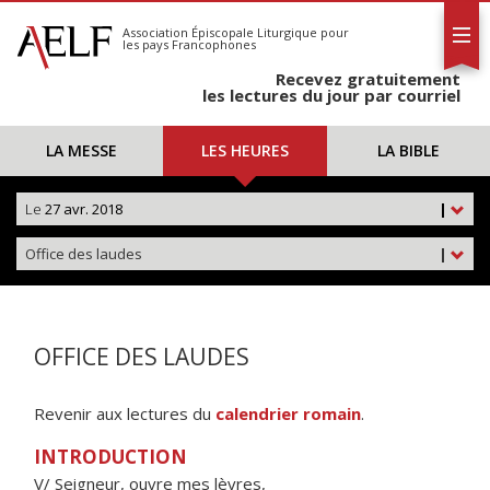
L'AELF
S'abonner
Association Épiscopale Liturgique
pour
les pays Francophones
Calendrier
Recevez gratuitement
Contact
les lectures du jour par courriel
LA MESSE
LES HEURES
LA BIBLE
Le
27 avr. 2018
|
Office des laudes
|
OFFICE DES LAUDES
Revenir aux lectures du
calendrier romain
.
INTRODUCTION
V/ Seigneur, ouvre mes lèvres,