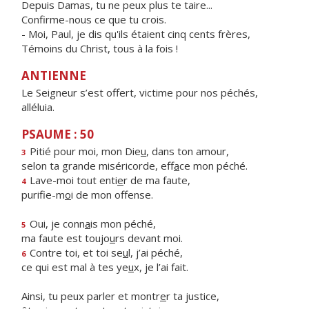
Depuis Damas, tu ne peux plus te taire...
Confirme-nous ce que tu crois.
- Moi, Paul, je dis qu'ils étaient cinq cents frères,
Témoins du Christ, tous à la fois !
ANTIENNE
Le Seigneur s’est offert, victime pour nos péchés,
alléluia.
PSAUME : 50
Pitié pour moi, mon Die
u
, dans ton amour,
3
selon ta grande miséricorde, eff
a
ce mon péché.
Lave-moi tout enti
e
r de ma faute,
4
purifie-m
o
i de mon offense.
Oui, je conn
a
is mon péché,
5
ma faute est toujo
u
rs devant moi.
Contre toi, et toi se
u
l, j’ai péché,
6
ce qui est mal à tes ye
u
x, je l’ai fait.
Ainsi, tu peux parler et montr
e
r ta justice,