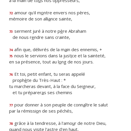
à la main de to
u
s nos oppresseurs,
amour qu'il m
o
ntre envers nos pères,
72
mémoire de son alli
a
nce sainte,
serment juré à notre p
è
re Abraham
73
de nous r
e
ndre sans crainte,
afin que, délivrés de la m
a
in des ennemis, +
74
nous le servions dans la just
i
ce et la sainteté,
75
en sa présence, tout au l
o
ng de nos jours.
Et toi, petit enfant, tu seras appelé
76
proph
è
te du Très-Haut : *
tu marcheras devant, à la face du Seigneur,
et tu préparer
a
s ses chemins
pour donner à son peuple de conn
a
ître le salut
77
par la rémissi
o
n de ses péchés,
grâce à la tendresse, à l'amo
u
r de notre Dieu,
78
quand nous visite l'
a
stre d'en haut,