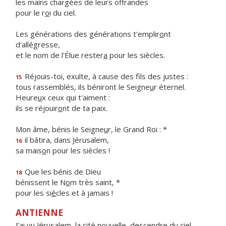
les mains chargées de leurs offrandes
pour le r
o
i du ciel.
Les générations des générations t'emplir
o
nt
d'allégresse,
et le nom de l'Élue rester
a
pour les siècles.
Réjouis-toi, exulte, à cause des f
ls des justes :
15
tous rassemblés, ils béniront le Seigne
u
r éternel.
Heure
u
x ceux qui t'aiment :
ils se réjouir
o
nt de ta paix.
Mon âme, bénis le Seigne
u
r, le Grand Roi : *
il bâtira, dans Jérusalem,
16
sa mais
o
n pour les siècles !
Que les bénis de Dieu
18
bénissent le N
o
m très saint, *
pour les si
è
cles et à jamais !
ANTIENNE
J’ai vu Jérusalem, la cité nouvelle, descendre du ciel,