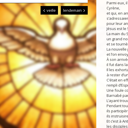
Parmi eux, il
Cyrène,
veille
lendemain
et qui, en ar
s’adressaie
pour leur an
Jésus est le
La main du S
un grand no
et se tournè
La nouvelle 
et l’on envo
À son arrivé
il fut dans la
Il les exhort
à rester d’u
C’était en e
rempli d’Espr
Une foule co
Barnabé part
L’ayant trouv
Pendant tou
ils particip
ils instruisi
Et c’est à An
les disciple