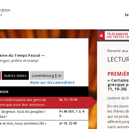
urgique
le
es
TÉLÉCHARGER
LES TEXTES (.
Revenir aux
aine du Temps Pascal —
LECTUR
ingen, prêtre et martyr
PREMIÈR
Autres dates
Luxembourg
|
« Certains
Note sur les calendriers
grecque po
11, 19-26)
esse
Lecture du l
ns s’adressaient aux gens de
Ac 11, 19-26
grecque pour leur annoncer...
En ces jours-
les frères d
 Seigneur, tous les peuples !
Ps 86 (87), 1-3, 4-
5...
qui se produi
luia !
allèrent jus
re et moi, nous sommes UN »
Jn 10, 22-30
sans annonce