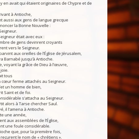
 y en avait qui étaient originaires de Chypre et de
rivant à Antioche,
nt aussi aux gens de langue grecque
noncer la Bonne Nouvelle :
 Seigneur.
eigneur était avec eux :
mbre de gens devinrent croyants
rent vers le Seigneur.
parvint aux oreilles de l’Église de Jérusalem,
ya Barnabé jusqu’à Antioche.
e, voyant la grâce de Dieu à l’œuvre,
 joie.
ait tous
n cœur ferme attachés au Seigneur.
ffet un homme de bien,
it Saint et de foi.
nsidérable s’attacha au Seigneur.
it alors à Tarse chercher Saul.
é, il l’amena à Antioche.
te une année,
èrent aux assemblées de l’Église,
rent une foule considérable.
tioche que, pour la première fois,
s reçurent le nom de « chrétiens ».