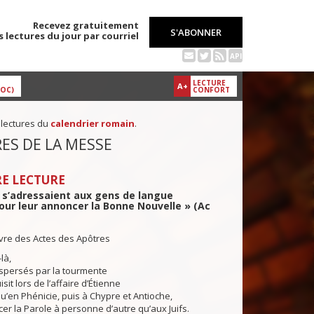
Recevez gratuitement
S'ABONNER
s lectures du jour par courriel
API
LECTURE
A+
DOC)
CONFORT
 lectures du
calendrier romain
.
ES DE LA MESSE
E LECTURE
 s’adressaient aux gens de langue
ur leur annoncer la Bonne Nouvelle » (Ac
ivre des Actes des Apôtres
là,
ispersés par la tourmente
sit lors de l’affaire d’Étienne
qu’en Phénicie, puis à Chypre et Antioche,
r la Parole à personne d’autre qu’aux Juifs.