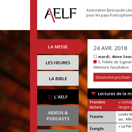
Association Épiscopale Lit
pour les pays Francophon
LA MESSE
24 AVR. 2018
mardi, 4ème Sem
S. Fidèle de Sigmar
LES HEURES
Mémoire facultative
Dimanche prochain
LA BIBLE
Lectures de la m
L'AELF
Première
« Certai
lecture
langue 
VIDÉOS &
Louez le
Psaume
PODCASTS
ou : Allé
« Le Pè
Évangile