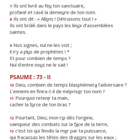
Ils ont livré au fe
u
ton sanctuaire,
7
profané et rasé la deme
u
re de ton nom.
Ils ont dit : « All
o
ns ! Détruisons tout ! »
8
Ils ont brûlé dans le pays les lie
u
x d’assemblées
saintes.
Nos signes, nul ne les voit ;
9
il n’y a pl
u
s de prophètes ! *
Et pour combien de temps ?
Nul d’entre no
u
s ne le sait !
PSAUME : 73 - II
Dieu, combien de temps blasphémer
a
l’adversaire ?
10
L’ennemi en finira-t-il de mépris
e
r ton nom ?
Pourquoi reten
i
r ta main,
11
cacher la f
o
rce de ton bras ?
Pourtant, Dieu, mon r
o
i dès l’origine,
12
vainqueur des combats sur la f
a
ce de la terre,
c’est toi qui fendis la m
e
r par ta puissance,
13
qui fracassas les têtes des drag
o
ns sur les eaux ;