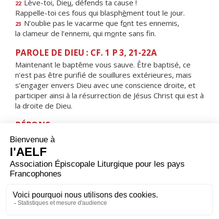
Lève-toi, Die
u
, défends ta cause !
22
Rappelle-toi ces fous qui blasph
è
ment tout le jour.
N’oublie pas le vacarme que f
o
nt tes ennemis,
23
la clameur de l’ennemi, qui m
o
nte sans fin.
PAROLE DE DIEU : CF. 1 P 3, 21-22A
Maintenant le baptême vous sauve. Être baptisé, ce
n’est pas être purifié de souillures extérieures, mais
s’engager envers Dieu avec une conscience droite, et
participer ainsi à la résurrection de Jésus Christ qui est à
la droite de Dieu.
RÉPONS
V/
Les disciples furent remplis de joie, alléluia,
à la vue du Seigneur, alléluia.
ORAISON
Seigneur, tu ouvres ton Royaume à ceux qui renaissent
de l’eau et de l’Esprit : fais croître en eux la grâce pour
que, déjà purifiés de leurs fautes, ils ne rendent vaine
aucune de tes promesses.