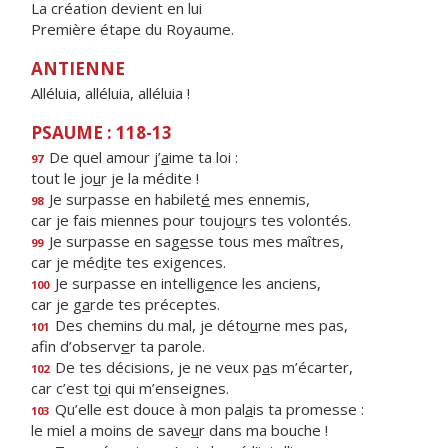
La création devient en lui
Première étape du Royaume.
ANTIENNE
Alléluia, alléluia, alléluia !
PSAUME : 118-13
De quel amour j’
a
ime ta loi :
97
tout le jo
u
r je la médite !
Je surpasse en habilet
é
mes ennemis,
98
car je fais miennes pour toujo
u
rs tes volontés.
Je surpasse en sag
e
sse tous mes maîtres,
99
car je méd
i
te tes exigences.
Je surpasse en intellig
e
nce les anciens,
100
car je g
a
rde tes préceptes.
Des chemins du mal, je déto
u
rne mes pas,
101
afin d’observ
e
r ta parole.
De tes décisions, je ne veux p
a
s m’écarter,
102
car c’est t
o
i qui m’enseignes.
Qu’elle est douce à mon pal
a
is ta promesse :
103
le miel a moins de save
u
r dans ma bouche !