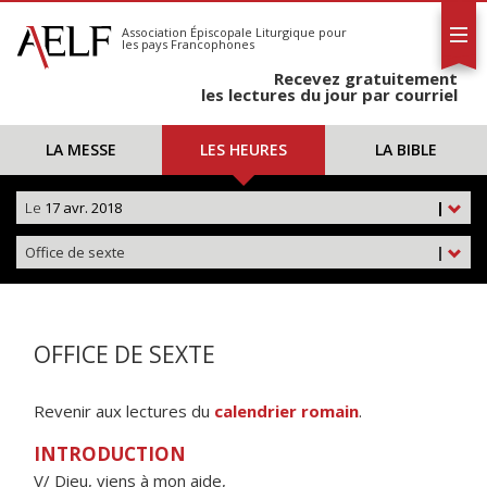
L'AELF
S'abonner
Association Épiscopale Liturgique
pour
les pays Francophones
Calendrier
Recevez gratuitement
Contact
les lectures du jour par courriel
LA MESSE
LES HEURES
LA BIBLE
Le
17 avr. 2018
|
Office de sexte
|
OFFICE DE SEXTE
Revenir aux lectures du
calendrier romain
.
INTRODUCTION
V/ Dieu, viens à mon aide,