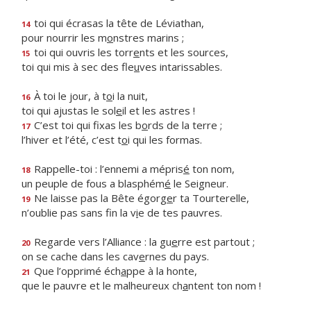
toi qui écrasas la tête de Léviathan,
14
pour nourrir les m
o
nstres marins ;
toi qui ouvris les torr
e
nts et les sources,
15
toi qui mis à sec des fle
u
ves intarissables.
À toi le jour, à t
o
i la nuit,
16
toi qui ajustas le sol
e
il et les astres !
C’est toi qui fixas les b
o
rds de la terre ;
17
l’hiver et l’été, c’est t
o
i qui les formas.
Rappelle-toi : l’ennemi a mépris
é
ton nom,
18
un peuple de fous a blasphém
é
le Seigneur.
Ne laisse pas la Bête égorg
e
r ta Tourterelle,
19
n’oublie pas sans fin la v
i
e de tes pauvres.
Regarde vers l’Alliance : la gu
e
rre est partout ;
20
on se cache dans les cav
e
rnes du pays.
Que l’opprimé éch
a
ppe à la honte,
21
que le pauvre et le malheureux ch
a
ntent ton nom !