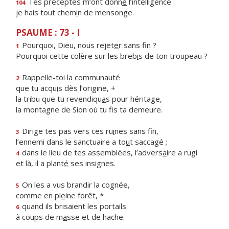
Tes préceptes m’ont donn
é
l’intelligence :
104
je hais tout chem
i
n de mensonge.
PSAUME : 73 - I
Pourquoi, Dieu, nous rejet
e
r sans fin ?
1
Pourquoi cette colère sur les breb
i
s de ton troupeau ?
Rappelle-toi la communauté
2
que tu acqu
i
s dès l’origine, +
la tribu que tu revendiqu
a
s pour héritage,
la montagne de Sion où tu f
s ta demeure.
Dirige tes pas vers ces ru
i
nes sans fin,
3
l’ennemi dans le sanctuaire a to
u
t saccagé ;
dans le lieu de tes assemblées, l’advers
a
ire a rugi
4
et là, il a plant
é
ses insignes.
On les a vus brandir la cognée,
5
comme en pl
e
ine forêt, *
quand ils brisaient les portails
6
à coups de m
a
sse et de hache.