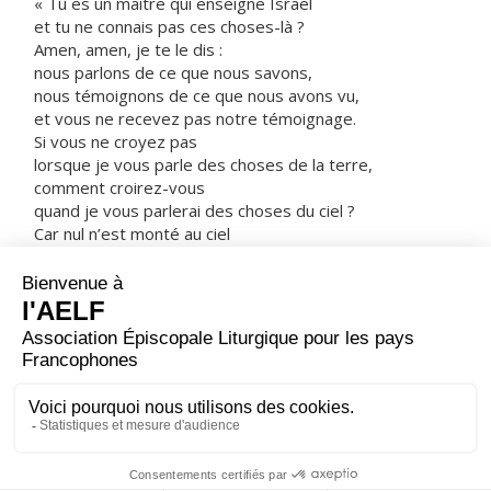
« Tu es un maître qui enseigne Israël
et tu ne connais pas ces choses-là ?
Amen, amen, je te le dis :
nous parlons de ce que nous savons,
nous témoignons de ce que nous avons vu,
et vous ne recevez pas notre témoignage.
Si vous ne croyez pas
lorsque je vous parle des choses de la terre,
comment croirez-vous
quand je vous parlerai des choses du ciel ?
Car nul n’est monté au ciel
sinon celui qui est descendu du ciel,
le Fils de l’homme.
De même que le serpent de bronze
fut élevé par Moïse dans le désert,
ainsi faut-il que le Fils de l’homme soit élevé,
afin qu’en lui tout homme qui croit
ait la vie éternelle. »
– Acclamons la Parole de Dieu.