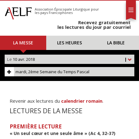
L'AELF
S'abonner
Association Épiscopale Liturgique
pour
les pays Francophones
Calendrier
Recevez gratuitement
Contact
les lectures du jour par courriel
LA MESSE
LES HEURES
LA BIBLE
Le
10 avr. 2018
|
mardi, 2ème Semaine du Temps Pascal
Revenir aux lectures du
calendrier romain
.
LECTURES DE LA MESSE
PREMIÈRE LECTURE
« Un seul cœur et une seule âme » (Ac 4, 32-37)