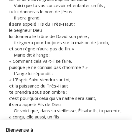
Voici que tu vas concevoir et enfanter un fils ;
tu lui donneras le nom de Jésus.
Il sera grand,
il sera appelé Fils du Très-Haut ;
le Seigneur Dieu
lui donnera le trône de David son père ;
il régnera pour toujours sur la maison de Jacob,
et son règne n’aura pas de fin. »
Marie dit à l’ange :
« Comment cela va-t-il se faire,
puisque je ne connais pas d’homme ? »
L’ange lui répondit :
« L’Esprit Saint viendra sur toi,
et la puissance du Très-Haut
te prendra sous son ombre ;
c’est pourquoi celui qui va naître sera saint,
il sera appelé Fils de Dieu.
Or voici que, dans sa vieillesse, Élisabeth, ta parente,
a conçu, elle aussi, un fils
et en est à son sixième mois,
alors qu’on l’appelait la femme stérile.