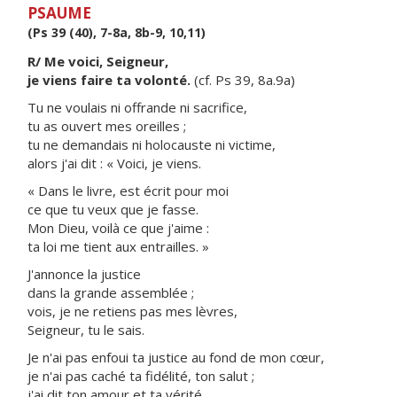
PSAUME
(Ps 39 (40), 7-8a, 8b-9, 10,11)
R/ Me voici, Seigneur,
je viens faire ta volonté.
(cf. Ps 39, 8a.9a)
Tu ne voulais ni offrande ni sacrifice,
tu as ouvert mes oreilles ;
tu ne demandais ni holocauste ni victime,
alors j'ai dit : « Voici, je viens.
« Dans le livre, est écrit pour moi
ce que tu veux que je fasse.
Mon Dieu, voilà ce que j'aime :
ta loi me tient aux entrailles. »
J'annonce la justice
dans la grande assemblée ;
vois, je ne retiens pas mes lèvres,
Seigneur, tu le sais.
Je n'ai pas enfoui ta justice au fond de mon cœur,
je n'ai pas caché ta fidélité, ton salut ;
j'ai dit ton amour et ta vérité