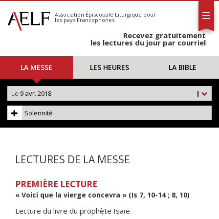
L'AELF
S'abonner
Association Épiscopale Liturgique
pour
les pays Francophones
Calendrier
Recevez gratuitement
Contact
les lectures du jour par courriel
LA MESSE
LES HEURES
LA BIBLE
Le
9 avr. 2018
|
Solennité
LECTURES DE LA MESSE
PREMIÈRE LECTURE
« Voici que la vierge concevra » (Is 7, 10-14 ; 8, 10)
Lecture du livre du prophète Isaïe