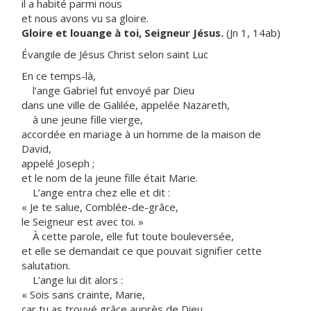
il a habité parmi nous
et nous avons vu sa gloire.
Gloire et louange à toi, Seigneur Jésus.
(Jn 1, 14ab)
Évangile de Jésus Christ selon saint Luc
En ce temps-là,
l’ange Gabriel fut envoyé par Dieu
dans une ville de Galilée, appelée Nazareth,
à une jeune fille vierge,
accordée en mariage à un homme de la maison de
David,
appelé Joseph ;
et le nom de la jeune fille était Marie.
L’ange entra chez elle et dit :
« Je te salue, Comblée-de-grâce,
le Seigneur est avec toi. »
À cette parole, elle fut toute bouleversée,
et elle se demandait ce que pouvait signifier cette
salutation.
L’ange lui dit alors :
« Sois sans crainte, Marie,
car tu as trouvé grâce auprès de Dieu.