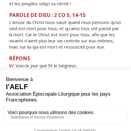
et les peuples sel
o
n sa vérité !
PAROLE DE DIEU : 2 CO 5, 14-15
L’amour du Christ nous saisit quand nous pensons qu’un
seul est mort pour tous, et qu’ainsi tous ont passé par
la mort. Car le Christ est mort pour tous, afin que les
vivants n’aient plus leur vie centrée sur eux-mêmes,
mais sur lui qui est mort et ressuscité pour eux.
RÉPONS
V/
Voici le jour que fit le Seigneur,
jour de fête et de joie, alléluia !
ORAISON
Dieu qui donnes sans cesse ta grâce pour augmenter le
nombre de tes enfants, veille sur ceux que tu viens
d’agréger à ton peuple ; ils ont pris naissance dans le
baptême : qu’ils soient revêtus de l’immortalité du
Christ, pour se présenter à la table de ses noces. Lui
qui règne.