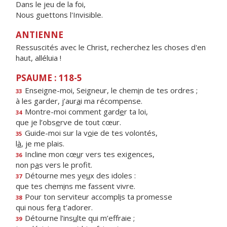
Dans le jeu de la foi,
Nous guettons l'Invisible.
ANTIENNE
Ressuscités avec le Christ, recherchez les choses d'en
haut, alléluia !
PSAUME : 118-5
Enseigne-moi, Seigneur, le chem
i
n de tes ordres ;
33
à les garder, j’aur
a
i ma récompense.
Montre-moi comment gard
e
r ta loi,
34
que je l’obs
e
rve de tout cœur.
Guide-moi sur la v
o
ie de tes volontés,
35
l
à
, je me plais.
Incline mon cœ
u
r vers tes exigences,
36
non p
a
s vers le profit.
Détourne mes ye
u
x des idoles :
37
que tes chem
i
ns me fassent vivre.
Pour ton serviteur accompl
i
s ta promesse
38
qui nous fer
a
t’adorer.
Détourne l’ins
u
lte qui m’effraie ;
39