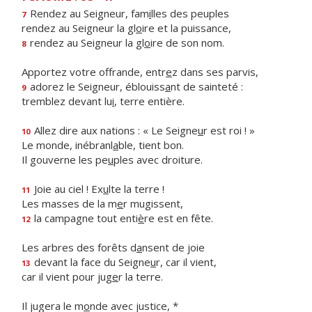
Rendez au Seigneur, fam
i
lles des peuples
7
rendez au Seigneur la gl
o
ire et la puissance,
rendez au Seigneur la gl
o
ire de son nom.
8
Apportez votre offrande, entr
e
z dans ses parvis,
adorez le Seigneur, éblouiss
a
nt de sainteté :
9
tremblez devant lu
i
, terre entière.
Allez dire aux nations : « Le Seigne
u
r est roi ! »
10
Le monde, inébranl
a
ble, tient bon.
Il gouverne les pe
u
ples avec droiture.
Joie au ciel ! Ex
u
lte la terre !
11
Les masses de la m
e
r mugissent,
la campagne tout enti
è
re est en fête.
12
Les arbres des forêts d
a
nsent de joie
devant la face du Seigne
u
r, car il vient,
13
car il vient pour jug
e
r la terre.
Il jugera le m
o
nde avec justice, *