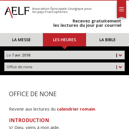
L'AELF
S'abonner
Association Épiscopale Liturgique
pour
les pays Francophones
Calendrier
Recevez gratuitement
Contact
les lectures du jour par courriel
LA MESSE
LES HEURES
LA BIBLE
Le
7 avr. 2018
|
Office de none
|
OFFICE DE NONE
Revenir aux lectures du
calendrier romain
.
INTRODUCTION
V/ Dieu, viens à mon aide,