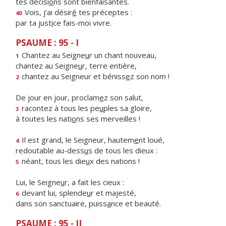
tes décisi
o
ns sont bienfaisantes.
Vois, j’ai désir
é
tes préceptes :
40
par ta just
i
ce fais-moi vivre.
PSAUME : 95 - I
Chantez au Seigne
u
r un chant nouveau,
1
chantez au Seigne
u
r, terre entière,
chantez au Seigneur et béniss
e
z son nom !
2
De jour en jour, proclam
e
z son salut,
racontez à tous les pe
u
ples sa gloire,
3
à toutes les nati
o
ns ses merveilles !
Il est grand, le Seigneur, hautem
e
nt loué,
4
redoutable au-dess
u
s de tous les dieux :
néant, tous les die
u
x des nations !
5
Lui, le Seigne
u
r, a fait les cieux :
devant lui, splende
u
r et majesté,
6
dans son sanctuaire, puiss
a
nce et beauté.
PSAUME : 95 - II